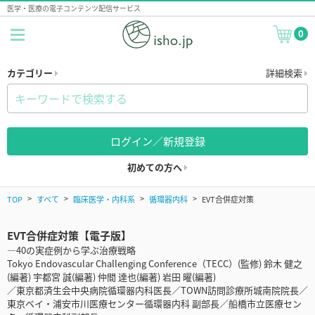
医学・医療の電子コンテンツ配信サービス
0
カテゴリー
詳細検索
ログイン／新規登録
初めての方へ
TOP
すべて
臨床医学・内科系
循環器内科
EVT合併症対策
EVT合併症対策【電子版】
―40の実症例から学ぶ治療戦略
Tokyo Endovascular Challenging Conference（TECC）(監修) 鈴木 健之
(編著) 宇都宮 誠(編著) 仲間 達也(編著) 岩田 曜(編著)
／東京都済生会中央病院循環器内科医長／TOWN訪問診療所城南院院長／
東京ベイ・浦安市川医療センター循環器内科 副部長／船橋市立医療セン