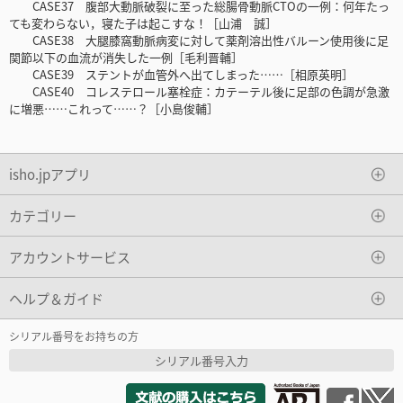
CASE37 腹部大動脈破裂に至った総腸骨動脈CTOの一例：何年たっ
ても変わらない，寝た子は起こすな！［山浦 誠］
CASE38 大腿膝窩動脈病変に対して薬剤溶出性バルーン使用後に足
関節以下の血流が消失した一例［毛利晋輔］
CASE39 ステントが血管外へ出てしまった……［相原英明］
CASE40 コレステロール塞栓症：カテーテル後に足部の色調が急激
に増悪……これって……？［小島俊輔］
isho.jpアプリ
カテゴリー
アカウントサービス
ヘルプ＆ガイド
シリアル番号をお持ちの方
シリアル番号入力