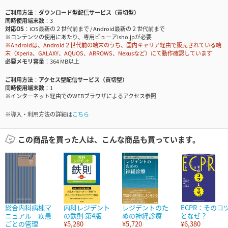
ご利用方法
ダウンロード型配信サービス（買切型）
同時使用端末数
3
対応OS
iOS最新の２世代前まで / Android最新の２世代前まで
※コンテンツの使用にあたり、専用ビューアisho.jpが必要
※Androidは、Android２世代前の端末のうち、国内キャリア経由で販売されている端
末（Xperia、GALAXY、AQUOS、ARROWS、Nexusなど）にて動作確認しています
必要メモリ容量
364 MB以上
ご利用方法
アクセス型配信サービス（買切型）
同時使用端末数
1
※インターネット経由でのWEBブラウザによるアクセス参照
※導入・利用方法の詳細は
こちら
この商品を買った人は、こんな商品も買っています。
総合内科病棟マ
内科レジデント
レジデントのた
ECPR：そのコ
ニュアル 疾患
の鉄則 第4版
めの神経診療
となぜ？
ごとの管理
¥5,280
¥5,720
¥6,380