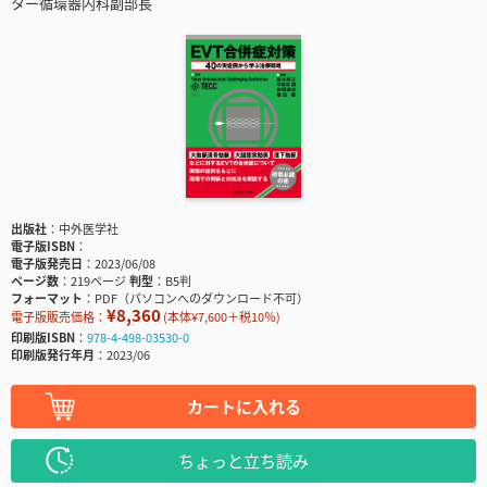
ター循環器内科副部長
出版社
中外医学社
電子版ISBN
電子版発売日
2023/06/08
ページ数
219ページ
判型
B5判
フォーマット
PDF（パソコンへのダウンロード不可）
¥8,360
電子版販売価格：
(本体¥7,600＋税10％)
印刷版ISBN
978-4-498-03530-0
印刷版発行年月
2023/06
カートに入れる
ちょっと立ち読み