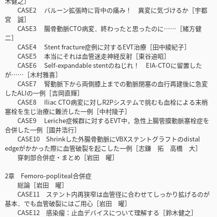
木健之］
CASE2 バルーン拡張時に背中の痛み！ 異変に気づけるか［宇都
宮 誠］
CASE3 腸骨動脈CTO病変．終わったと思ったのに……［緒方健
二］
CASE4 Stent fracture症例に対するEVT治療［田中綾紀子］
CASE5 本当にそれは血管迷走神経反射［東谷迪昭］
CASE6 Self-expandable stentのねじれ！ EIA-CTOに留置した
が……［木村雅喜］
CASE7 腎動脈下から両側膝上までの動脈閉塞の血行再建後に急変
したALIの一例［吉岡直輝］
CASE8 Iliac CTO病変に対しR2Pシステムで挑むも血栓による末梢
塞栓を生じ治療に難渋した一例［中村陵子］
CASE9 Leriche症候群に対するEVT中，急性上腸管膜動脈塞栓症を
合併した一例［國井浩行］
CASE10 Shrinkした外腸骨動脈にVBXステントグラフトのdistal
edgeがかかった際に血管破裂を起こした一例［志鎌 拓 高橋 大］
穿刺部合併症・まとめ［岩田 曜］
2章 Femoro-popliteal合併症
総論［岩田 曜］
CASE11 ステント内再狭窄は血管径に合わせてしっかり拡げるのが
基本．でも血管破裂にはご用心［岩田 曜］
CASE12 感染瘤：止血デバイスについて理解する［鈴木健之］