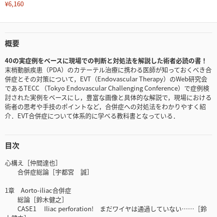
¥6,160
概要
40の実症例をベースに現場での判断と対処法を解説した術者必読の書！
末梢動脈疾患（PDA）のカテーテル治療に携わる医師が知っておくべき合
併症とその対策について，EVT（Endovascular Therapy）のWeb研究会
であるTECC （Tokyo Endovascular Challenging Conference）で症例検
討された実例をベースにし，豊富な画像と具体的な解説で，現場における
術者の思考や手技のポイントなど，合併症への対処法をわかりやすく紹
介．EVT合併症について体系的に学べる教科書となっている．
目次
心構え［仲間達也］
合併症総論［宇都宮 誠］
1章 Aorto-iliac合併症
総論［鈴木健之］
CASE1 Iliac perforation! まだワイヤは通過していない……［鈴