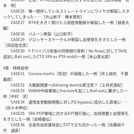
本 明］
CASE26 唯一開存しているストレートラインにワイヤが断裂しスタ
ックしてしまった……［片山彬子 椿本恵則］
CASE27 BTKを大きく開けたら前脛骨動脈が破裂した一例［植島大
輔］
CASE28 バルーン断裂［山口航平］
CASE29 クロッサーカテーテルが断裂し血管穿孔をきたした一例
［岸田登志彦］
CASE30 F-Fバイパス術後の同側順行穿刺！No flowに対してTAIを
追加しBail outしたCTO SFA os-PTA midの一例［米山晋太郎］
4章 特殊症例
CASE31 Corona mortis（死冠）が損傷した一例［井上政則 千葉
義郎］
CASE32 大動脈閉塞へのkissing stentは要注意？［土井尻達紀］
CASE33 VIABAHN留置後にfractureを起こしBail outに難渋した一
例［中村 淳］
CASE34 遺残坐骨動脈閉塞に対しPQ bypassに成功した直後に……
［佐々木伸也］
CASE35 SFA-POP領域に対するEVT施行後に，血栓閉塞と血管穿孔
をきたした一例［岩崎義弘］
CASE36 全身性血栓塞栓症にEVTで立ち向かった一例［佐藤裕介
丹 通直］