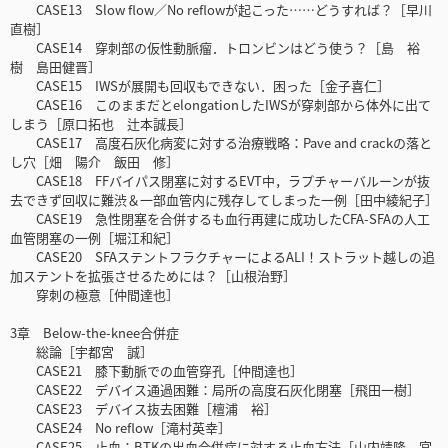
CASE13 Slow flow／No reflowが起こった……どうすれば？［早川
直樹］
CASE14 穿刺部の仮性動脈瘤．トロンビンはどう使う？［島 裕
樹 島田健晋］
CASE15 IWSが展開も回収もできない．困った［金子喜仁］
CASE16 このままだとelongationしたIWSが穿刺部から体外に出て
しまう［原口拓也 辻本誠長］
CASE17 高度石灰化病変に対する治療戦略：Pave and crackの落と
し穴［畑 陽介 飯田 修］
CASE18 FFバイパス閉塞に対するEVT中，ラプチャーバルーンが抜
去できず回収に難渋＆一部血管内に残存してしまった一例［田中綾紀子］
CASE19 急性閉塞を合併するも血行再建に成功したCFA-SFAの人工
血管閉塞の一例［堀江和紀］
CASE20 SFAステントフラクチャーによるALI！ストラット越しの追
加ステントを拡張させるためには？［山根治野］
穿刺の極意［仲間達也］
3章 Below-the-knee合併症
総論［宇都宮 誠］
CASE21 膝下動脈での血管穿孔［仲間達也］
CASE22 デバイス通過困難：局所の高度石灰化閉塞［飛田一樹］
CASE23 デバイス抜去困難［檀浦 裕］
CASE24 No reflow［滝村英幸］
CASE25 止血：BTKの出血合併症に対する止血方法［山内靖隆 宮