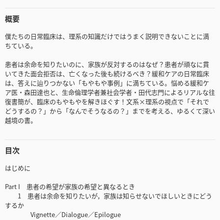
概要
僕たちの日常臨床は、理系の知識だけではうまく説明できないことに満
ちている。
患者は余命を知りたいのに、家族が反対するのはなぜ？患者が頑なに貫
いてきた面会拒否は、亡くなった後も続けるべき？緩和ケアの日常臨床
は、答えに辿りつかない「もやもや事例」に満ちている。悩める緩和ケ
ア医・森田達也と、生命倫理学者兼社会学者・田代志門によるリアルな往
復書簡が、臨床のもやもやを解きほぐす！文系×理系の視点で「それで
どうするの？」から「なんでそうなるの？」までを考える、ゆるくて深い
越境の書。
目次
はじめに
Part I 患者の希望が家族の希望と異なるとき
1 患者は余命を知りたいが，家族は知らせないでほしいときにどう
するか
Vignette／Dialogue／Epilogue