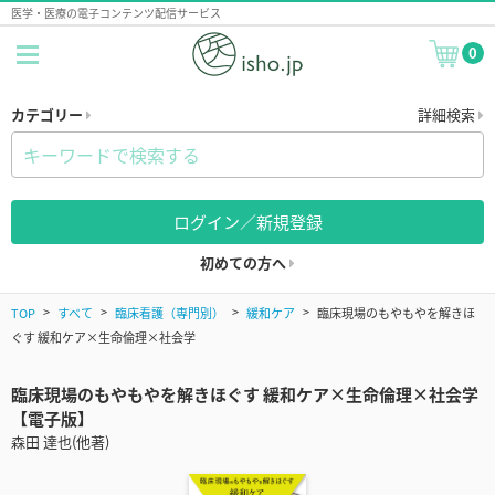
医学・医療の電子コンテンツ配信サービス
0
カテゴリー
詳細検索
ログイン／新規登録
初めての方へ
TOP
すべて
臨床看護（専門別）
緩和ケア
臨床現場のもやもやを解きほ
ぐす 緩和ケア×生命倫理×社会学
臨床現場のもやもやを解きほぐす 緩和ケア×生命倫理×社会学
【電子版】
森田 達也(他著)