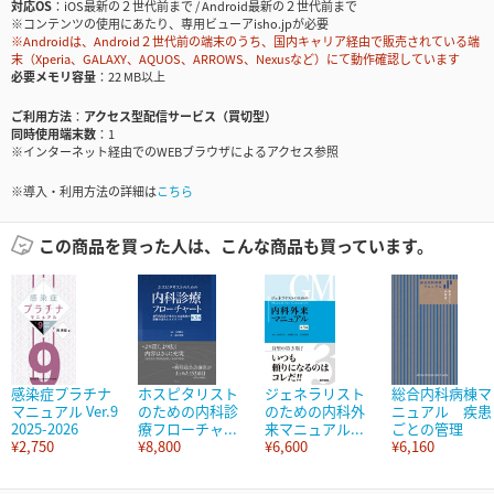
対応OS
iOS最新の２世代前まで / Android最新の２世代前まで
※コンテンツの使用にあたり、専用ビューアisho.jpが必要
※Androidは、Android２世代前の端末のうち、国内キャリア経由で販売されている端
末（Xperia、GALAXY、AQUOS、ARROWS、Nexusなど）にて動作確認しています
必要メモリ容量
22 MB以上
ご利用方法
アクセス型配信サービス（買切型）
同時使用端末数
1
※インターネット経由でのWEBブラウザによるアクセス参照
※導入・利用方法の詳細は
こちら
この商品を買った人は、こんな商品も買っています。
感染症プラチナ
ホスピタリスト
ジェネラリスト
総合内科病棟マ
マニュアル Ver.9
のための内科診
のための内科外
ニュアル 疾患
2025-2026
療フローチャ...
来マニュアル...
ごとの管理
¥2,750
¥8,800
¥6,600
¥6,160