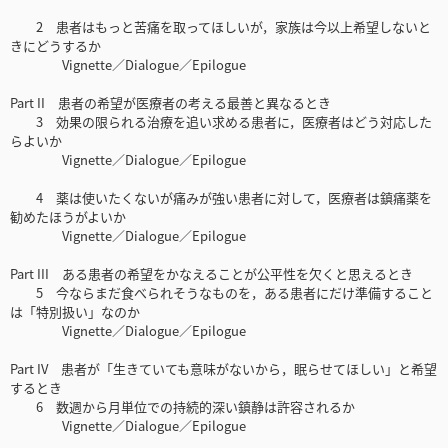
2 患者はもっと苦痛を取ってほしいが，家族は今以上希望しないと
きにどうするか
Vignette／Dialogue／Epilogue
Part II 患者の希望が医療者の考える最善と異なるとき
3 効果の限られる治療を追い求める患者に，医療者はどう対応した
らよいか
Vignette／Dialogue／Epilogue
4 薬は使いたくないが痛みが強い患者に対して，医療者は鎮痛薬を
勧めたほうがよいか
Vignette／Dialogue／Epilogue
Part III ある患者の希望をかなえることが公平性を欠くと思えるとき
5 今ならまだ食べられそうなものを，ある患者にだけ準備すること
は「特別扱い」なのか
Vignette／Dialogue／Epilogue
Part IV 患者が「生きていても意味がないから，眠らせてほしい」と希望
するとき
6 数週から月単位での持続的深い鎮静は許容されるか
Vignette／Dialogue／Epilogue