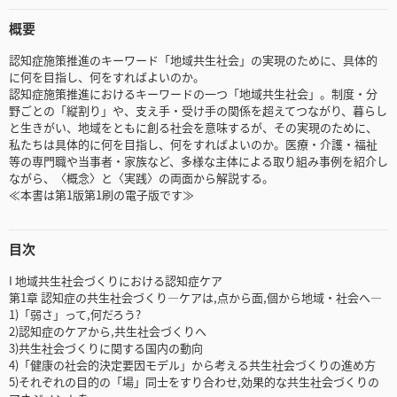
概要
認知症施策推進のキーワード「地域共生社会」の実現のために、具体的
に何を目指し、何をすればよいのか。
認知症施策推進におけるキーワードの一つ「地域共生社会」。制度・分
野ごとの「縦割り」や、支え手・受け手の関係を超えてつながり、暮らし
と生きがい、地域をともに創る社会を意味するが、その実現のために、
私たちは具体的に何を目指し、何をすればよいのか。医療・介護・福祉
等の専門職や当事者・家族など、多様な主体による取り組み事例を紹介し
ながら、〈概念〉と〈実践〉の両面から解説する。
≪本書は第1版第1刷の電子版です≫
目次
I 地域共生社会づくりにおける認知症ケア
第1章 認知症の共生社会づくり―ケアは,点から面,個から地域・社会へ―
1)「弱さ」って,何だろう?
2)認知症のケアから,共生社会づくりへ
3)共生社会づくりに関する国内の動向
4)「健康の社会的決定要因モデル」から考える共生社会づくりの進め方
5)それぞれの目的の「場」同士をすり合わせ,効果的な共生社会づくりの