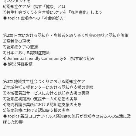
マネジメントを
6)認知症ケアが目指す「健康」とは
7)共生社会づくりを合言葉に,ケアを「脱医療化」しよう
◆ topics 認知症への「社会的処方」
第2章 日本における認知症・高齢者を取り巻く社会の現状と認知症施策
1)高齢化の現状
2)認知症ケアの変遷
3)日本における認知症施策
4)Dementia Friendly Communityを目指す取り組み
◆ 解説 評価指標
第3章 地域共生社会づくりにおける認知症ケア
1)地域包括支援センターにおける認知症支援の実際
2)地域密着型サービスにおける認知症支援の実際
3)認知症初期集中支援チームの活動の実際
4)訪問看護事業所における認知症支援の実際
5)訪問診療における認知症支援の実際
◆ topics 新型コロナウイルス感染症の流行が認知症のある人の生活に及
ぼした影響