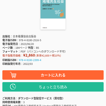
出版社
日本看護協会出版会
電子版ISBN
978-4-8180-2516-5
電子版発売日
2023/06/20
ページ数
184ページ
判型
B5
フォーマット
PDF（パソコンへのダウンロード不可）
¥2,860
電子版販売価格：
(本体¥2,600＋税10％)
印刷版ISBN
978-4-8180-2399-4
印刷版発行年月
2022/03
カートに入れる
ちょっと立ち読み
ご利用方法
ダウンロード型配信サービス（買切型）
同時使用端末数
3
対応OS
iOS最新の２世代前まで / Android最新の２世代前まで