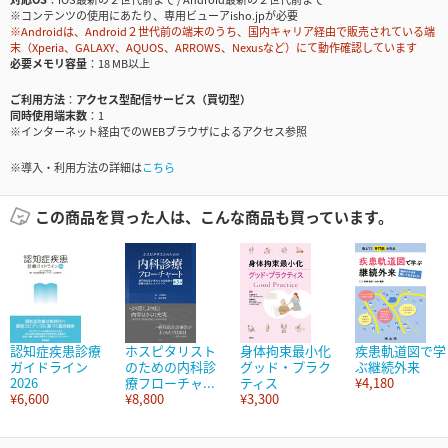
※コンテンツの使用にあたり、専用ビューアisho.jpが必要
※Androidは、Android２世代前の端末のうち、国内キャリア経由で販売されている端
末（Xperia、GALAXY、AQUOS、ARROWS、Nexusなど）にて動作確認しています
必要メモリ容量
18 MB以上
ご利用方法
アクセス型配信サービス（買切型）
同時使用端末数
1
※インターネット経由でのWEBブラウザによるアクセス参照
※導入・利用方法の詳細は
こちら
この商品を買った人は、こんな商品も買っています。
認知症疾患診療
ホスピタリスト
身体拘束最小化
疾患軌道図で学
ガイドライン
のための内科診
グッド・プラク
ぶ継続外来
2026
療フローチャ...
ティス
¥4,180
¥6,600
¥8,800
¥3,300