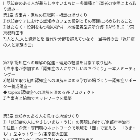
II 認知症のある人が暮らしやすいまちに―多職種と当事者の協働による取
り組み―
第1章 当事者・家族の居場所・相談の場づくり
1)認知症ケアにおける認知症カフェの役割とその実践に求められること
2)はたらく・役割をもつ場の提供―地域密着型通所介護“DAYS BLG! "/東
京都町田市―
3)人と人,人と資源とを,世代や分野を超えてつなぐ―当事者の会「認知症
の人と家族の会」―
第2章 認知症への理解の促進・偏見の軽減を目指す取り組み
1)当事者が参加する「認知症の人にやさしいまちづくり」―本人ミーティ
ング―
2)地域で取り組む認知症への理解を深める学びの場づくり―認知症サポー
ター養成講座―
◆ topics 認知症への理解を深めるVRプロジェクト
3)当事者と協働でネットワークを構築
第3章 認知症のある人を見守る地域づくり
1)「認知症の人にやさしいまち・うじ」の実現に向けて/京都府宇治市
2)住民・企業・専門職のネットワークで地域を「面」で支える―「みま~
も! 」型ネットワーク/東京都大田区―
3)ねりまコンビニ協働プロジェクト/東京都練馬区