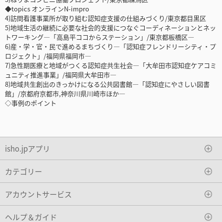
◆topics オンラインN-impro
4)訪問看護事業所が取り組む認知症支援の仕組みづくり/東京都目黒区
5)地域生活の継続に必要な社会的支援につなぐコーディネーションとネッ
トワーキング―「高島平ココからステーション」/東京都板橋区―
6)産・学・官・民で進めるまちづくり―「認知症フレンドリーシティ・プ
ロジェクト」/福岡県福岡市―
7)急性期医療と地域がつくる認知症共生社会―「大牟田市認知症ケアコミ
ュニティ推進事業」/福岡県大牟田市―
8)地域共生創出のきっかけになる公共図書館―「認知症にやさしい図書
館」/京都府京都市,神奈川県川崎市ほか―
◇事例のポイント
isho.jpアプリ
カテゴリー
アカウントサービス
ヘルプ＆ガイド