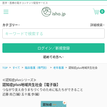
医学・医療の電子コンテンツ配信サービス
0
カテゴリー
詳細検索
ログイン／新規登録
初めての方へ
TOP
すべて
臨床看護（専門別）
老年看護
認知症plus地域共生社会
≪認知症plusシリーズ≫
認知症plus地域共生社会【電子版】
つながり支え合うまちづくりのために私たちができること
近藤 尚己(編) 五十嵐 歩(編)