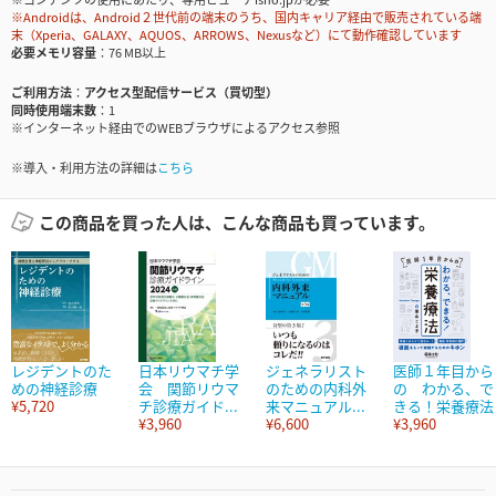
※Androidは、Android２世代前の端末のうち、国内キャリア経由で販売されている端
末（Xperia、GALAXY、AQUOS、ARROWS、Nexusなど）にて動作確認しています
必要メモリ容量
76 MB以上
ご利用方法
アクセス型配信サービス（買切型）
同時使用端末数
1
※インターネット経由でのWEBブラウザによるアクセス参照
※導入・利用方法の詳細は
こちら
この商品を買った人は、こんな商品も買っています。
レジデントのた
日本リウマチ学
ジェネラリスト
医師１年目から
めの神経診療
会 関節リウマ
のための内科外
の わかる、で
¥5,720
チ診療ガイド...
来マニュアル...
きる！栄養療法
¥3,960
¥6,600
¥3,960