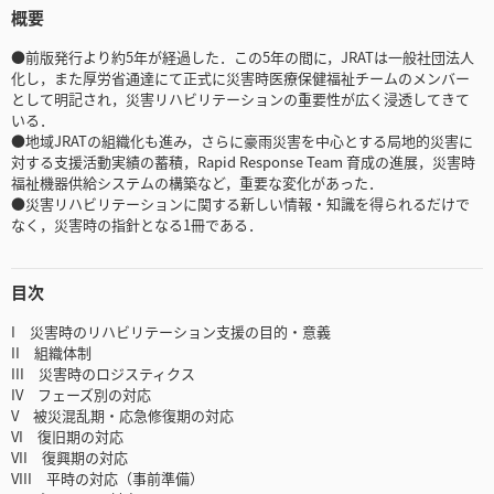
概要
●前版発行より約5年が経過した．この5年の間に，JRATは一般社団法人
化し，また厚労省通達にて正式に災害時医療保健福祉チームのメンバー
として明記され，災害リハビリテーションの重要性が広く浸透してきて
いる．
●地域JRATの組織化も進み，さらに豪雨災害を中心とする局地的災害に
対する支援活動実績の蓄積，Rapid Response Team 育成の進展，災害時
福祉機器供給システムの構築など，重要な変化があった．
●災害リハビリテーションに関する新しい情報・知識を得られるだけで
なく，災害時の指針となる1冊である．
目次
I 災害時のリハビリテーション支援の目的・意義
II 組織体制
III 災害時のロジスティクス
IV フェーズ別の対応
V 被災混乱期・応急修復期の対応
VI 復旧期の対応
VII 復興期の対応
VIII 平時の対応（事前準備）