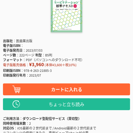
出版社
医歯薬出版
電子版ISBN
電子版発売日
2023/07/03
ページ数
222ページ
判型
B5判
フォーマット
PDF（パソコンへのダウンロード不可）
¥3,960
電子版販売価格：
(本体¥3,600＋税10％)
印刷版ISBN
978-4-263-21885-3
印刷版発行年月
2023/07
カートに入れる
ちょっと立ち読み
ご利用方法
ダウンロード型配信サービス（買切型）
同時使用端末数
2
対応OS
iOS最新の２世代前まで / Android最新の２世代前まで
※コンテンツの使用にあたり、専用ビューアisho.jpが必要