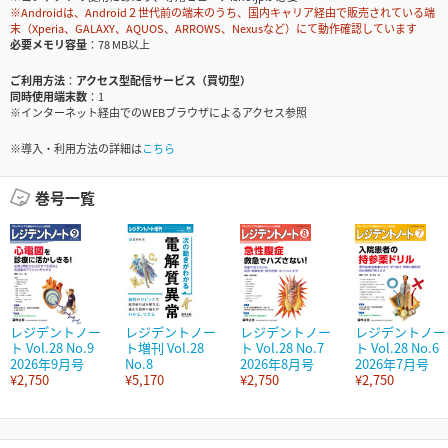
※Androidは、Android２世代前の端末のうち、国内キャリア経由で販売されている端
末（Xperia、GALAXY、AQUOS、ARROWS、Nexusなど）にて動作確認しています
必要メモリ容量
78 MB以上
ご利用方法
アクセス型配信サービス（買切型）
同時使用端末数
1
※インターネット経由でのWEBブラウザによるアクセス参照
※導入・利用方法の詳細は
こちら
巻号一覧
レジデントノー
レジデントノー
レジデントノー
レジデントノー
ト Vol.28 No.9
ト増刊 Vol.28
ト Vol.28 No.7
ト Vol.28 No.6
2026年9月号
No.8
2026年8月号
2026年7月号
¥2,750
¥5,170
¥2,750
¥2,750