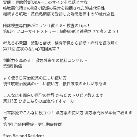
実践！ 画像診断Q&A―このサインを見落とすな
咳嗽悪化精査のX線で腹部の異常を指摘された80歳代男性
継続する咳嗽・黄色粘稠痰で受診した喘息治療中の60歳代女性
臨床検査専門医がコッソリ教える…検査のTips！
第83回 フローサイトメトリー：細胞の形と連動させて考えよう！
考える心電図 波形と症状，検査所見から診断・病態を読み解く
第11回 症状のない心電図異常？
判断力を高める！ 救急外来での他科コンサルト
第5回 胸痛
よく使う日常治療薬の正しい使い方
慢性咳嗽治療薬の正しい使い方 慢性咳嗽の正しい診断法
こんなにも面白い医学の世界 からだのトリビア教えます
第113回 ひきこもりの血液バイオマーカー
日常診療でこんなに役立つ！ 漢方薬の使い方 漢方専門医が本音で教えま
す
第7回 月経困難症・更年期症候群
Step Beyond Resident