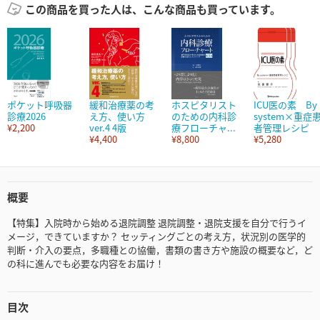
この商品を買った人は、こんな商品も買っています。
ポケット呼吸器
緩和治療薬の考
ホスピタリスト
ICU医の素 By
診療2026
え方、使い方
のための内科診
system×重症
¥2,200
ver.4 4版
療フローチャ...
者管理レシピ
¥4,400
¥8,800
¥5,280
概要
【特集】入院時から始める退院調整 退院調整・退院支援を自分で行うイ
メージ，できていますか？ セッティングごとの考え方，状況別の医学的
判断・介入の要点，多職種との協働，書類の書き方や施設の概要など，ど
の科に進んでも必要な内容をお届け！
目次