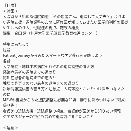
【目次】
＜特集＞
入院時から始める退院調整 「その患者さん、退院して大丈夫？」よりよ
い退院支援・退院調整のために研修医が知っておきたい医学的判断の根拠
や生活への介入、他職種の視点、施設の概要
編集／合田 建（神戸大学医学部 医学教育推進センター）
特集にあたって
総論
Patient journeyからみたスマートなケア移行を実践しよう
各論
大学病院・地域中核病院それぞれの退院調整の考え方
感染症患者の退院までの道のり
認知症患者の退院までの道のり
独居で身寄りのない患者の退院までの道のり
診療情報提供書の書き方と注意点 入院診療とかかりつけ医をつなぐた
めに
MSWの視点からみた退院調整に必要な知識 勝手に決めつけないで私の
帰り先！
看護師の退院支援・退院調整の視点，看護師が医師から知りたい情報
ケアマネジャーの視点も含めて退院前に考えたいこと
＜連載＞