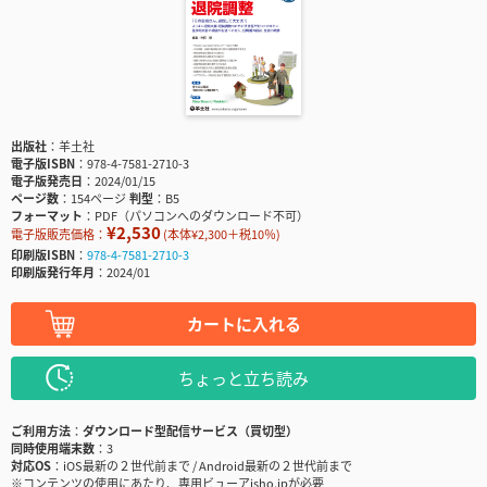
出版社
羊土社
電子版ISBN
978-4-7581-2710-3
電子版発売日
2024/01/15
ページ数
154ページ
判型
B5
フォーマット
PDF（パソコンへのダウンロード不可）
¥2,530
電子版販売価格：
(本体¥2,300＋税10％)
印刷版ISBN
978-4-7581-2710-3
印刷版発行年月
2024/01
カートに入れる
ちょっと立ち読み
ご利用方法
ダウンロード型配信サービス（買切型）
同時使用端末数
3
対応OS
iOS最新の２世代前まで / Android最新の２世代前まで
※コンテンツの使用にあたり、専用ビューアisho.jpが必要