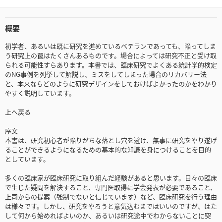
概要
初学者、あるいは既に研究を進めているベテランであっても、陥ってしま
う研究上の罠はたくさんあるものです。場合によっては研究不正と受け取
られる可能性すらあります。本書では、臨床研究でよくある統計学的検定
のNG事例を列挙して解説し、ミスをしてしまった場合のリカバリー法
と、本来ならどのように研究デザインをしておけばよかったのかをわかり
やすく説明しています。
上へ戻る
序文
本書は、研究初心者が陥りがちな落とし穴を避け、無事に研究をやり遂げ
ることができるようになるための基本的な知識を身につけることを目的
としています。
多くの臨床家が臨床研究に取り組んだ経験があると思います。日々の臨床
で生じた疑問を解決すること、専門医取得に学会発表が必要であること、
上司からの提案（強制でないと信じています）など、臨床研究を行う理由
は様々です。しかし、研究をやろうと意気込むまではいいのですが、はた
して何から始めればよいのか、あるいは研究途中でわからないことに突