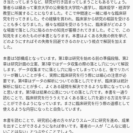
き当たってしまうなど、研究が行き詰まってしまうこともあるでしょう。
筆者らは縁あって東京大学の公衆衛生大学院へ進学し、臨床疫学・経済学
教室に所属することになりました。そこで仲間達と一緒に様々な臨床研
究を行ってきました。その経験を買われ、臨床家から研究の相談を受ける
ことも多くなりました。様々な相談を受けるうちに、臨床家がどのよう
な場面で落とし穴に陥るのかの知見が蓄積されてきました。そこで、この
知見をまとめたものが本書となります。本書はよくある失敗の例を挙げ、
どのようにすればその失敗を回避できるのかという視点で解説を加えま
した。
本書は5部構成となっています。第1章は研究を始める前の準備段階、第2
章は研究計画の立案、第3章ではデータ収集の際の落とし穴について解説
します。データ収集までに落とし穴に陥ってしまっていると、後でリカバ
リーが難しいことが多く、実際に臨床研究を行う際には細心の注意が必
要です。第4章はデータの解析についての落とし穴ですが、臨床家は統計
解析に悩むことが多く、よくある疑問を解決できるような章になっている
と思います。第5章は結果の公表についての落とし穴です。本書を一通り
読むことで、臨床研究を行ううえでよくある落とし穴を避ける方法を学ぶ
ことができるようになっています。まさに臨床研究を行う際の道標として
使えるような内容になったと自負しています。
本書を読むことで、研究初心者の方々がよりスムーズに研究を進め、成果
を出すことができるようになれば幸いです。著者の一人が「こんなに嬉し
いことはない」とつぶやくことでしょう。