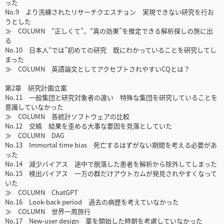
った
No.9 より洗練されたリサーチクエスチョン 実現できない研究を行お
うとした
≫ COLUMN “正しくて”、“真の効果”を推定できる解析探しの旅に出
る
No.10 日本人“では”初めての研究 既にわかっていることを研究してし
まった
≫ COLUMN 英語論文としてアクセプトされやすいCQとは？
第2章 研究計画立案
No.11 一般集団と研究対象者の違い 特殊な集団を研究していることを
意識していなかった
≫ COLUMN 各統計ソフトウェアの比較
No.12 交絡 結果を歪める大事な要因を見落としていた
≫ COLUMN DAG
No.13 Immortal time bias 死亡するはずがない期間を考える必要があ
った
No.14 減少バイアス 途中で脱落した患者を解析から除外してしまった
No.15 検出バイアス 一方の群だけアウトカムが発見されやすくなって
いた
≫ COLUMN ChatGPT
No.16 Look-back period 過去の病歴を考えていなかった
≫ COLUMN 世界一周旅行
No.17 New-user design 薬を開始した時期を考慮していなかった