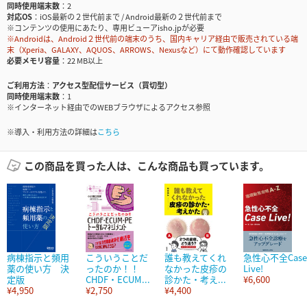
同時使用端末数
2
対応OS
iOS最新の２世代前まで / Android最新の２世代前まで
※コンテンツの使用にあたり、専用ビューアisho.jpが必要
※Androidは、Android２世代前の端末のうち、国内キャリア経由で販売されている端
末（Xperia、GALAXY、AQUOS、ARROWS、Nexusなど）にて動作確認しています
必要メモリ容量
22 MB以上
ご利用方法
アクセス型配信サービス（買切型）
同時使用端末数
1
※インターネット経由でのWEBブラウザによるアクセス参照
※導入・利用方法の詳細は
こちら
この商品を買った人は、こんな商品も買っています。
病棟指示と頻用
こういうことだ
誰も教えてくれ
急性心不全Case
薬の使い方 決
ったのか！！
なかった皮疹の
Live!
定版
CHDF・ECUM...
診かた・考え...
¥6,600
¥4,950
¥2,750
¥4,400