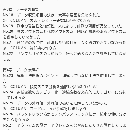
第3章 データの収集
No.18 データ収集項目の決定 大事な要因を集め忘れた
≫ COLUMN カルテレビュー研究は効率化できる
No.19 測定の妥当性と信頼性 人によって計測の精度が異なっていた
No.20 真のアウトカムと代替アウトカム 臨床的意義のあるアウトカム
を設定していなかった
No.21 質問票の妥当性 計測したい項目をうまく質問できていなかった
≫ COLUMN 質問票の作り方
No.22 サンプルサイズの見積もり 研究に必要な人数を計算していなか
った
第4章 データの解析
No.23 解析手法選択のポイント 理解していない手法を使用してしまっ
た
≫ COLUMN 傾向スコア分析を過信しないほうがいい
No.24 連続変数のカテゴリー化 連続変数を恣意的にカテゴリーに分割
してしまった
No.25 データの外れ値 外れ値の扱いを理解していなかった
≫ COLUMN コードはしっかり確認しましょう
No.26 パラメトリック検定とノンパラメトリック検定 検定の使い分け
を知らなかった
No.27 アウトカムの設定 アウトカムをむやみにたくさん設定してしま