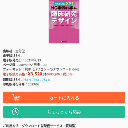
出版社
金芳堂
電子版ISBN
電子版発売日
2023/07/13
ページ数
200ページ
判型
A5
フォーマット
PDF（パソコンへのダウンロード不可）
¥3,520
電子版販売価格：
(本体¥3,200＋税10％)
印刷版ISBN
978-4-7653-1963-8
印刷版発行年月
2023/07
カートに入れる
ちょっと立ち読み
ご利用方法
ダウンロード型配信サービス（買切型）