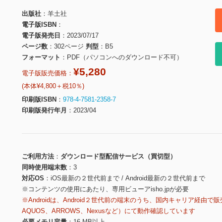
出版社
羊土社
電子版ISBN
電子版発売日
2023/07/17
ページ数
302ページ
判型
B5
フォーマット
PDF（パソコンへのダウンロード不可）
¥5,280
電子版販売価格：
(本体¥4,800＋税10％)
印刷版ISBN
978-4-7581-2358-7
印刷版発行年月
2023/04
ご利用方法
ダウンロード型配信サービス（買切型）
同時使用端末数
3
対応OS
iOS最新の２世代前まで / Android最新の２世代前まで
※コンテンツの使用にあたり、専用ビューアisho.jpが必要
※Androidは、Android２世代前の端末のうち、国内キャリア経由で販
AQUOS、ARROWS、Nexusなど）にて動作確認しています
必要メモリ容量
16 MB以上