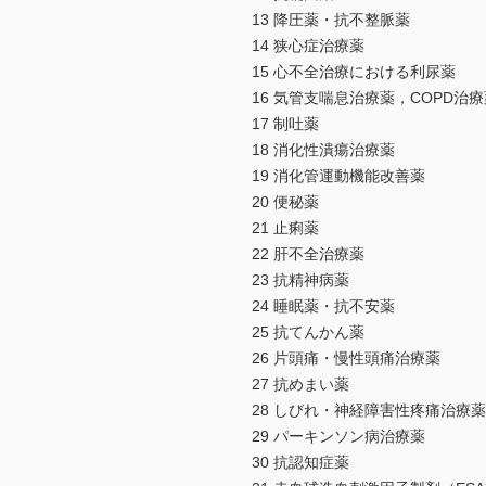
13 降圧薬・抗不整脈薬
14 狭心症治療薬
15 心不全治療における利尿薬
16 気管支喘息治療薬，COPD治
17 制吐薬
18 消化性潰瘍治療薬
19 消化管運動機能改善薬
20 便秘薬
21 止痢薬
22 肝不全治療薬
23 抗精神病薬
24 睡眠薬・抗不安薬
25 抗てんかん薬
26 片頭痛・慢性頭痛治療薬
27 抗めまい薬
28 しびれ・神経障害性疼痛治療薬
29 パーキンソン病治療薬
30 抗認知症薬