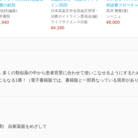
療の鉄則
イン2025
科診療フローチャー
 信好(編集)
日本高血圧学会高血圧管理・
髙岸 勝繁(著)
学書院
治療ガイドライン委員会(編)
シーニュ
,940
ライフサイエンス出版
¥8,800
¥4,180
．多くの類似薬の中から患者背景に合わせて使いこなせるようにするた
にもなる1冊！（電子書籍版では、書籍版と一部異なっている箇所があ
薬剤 自家薬籠をめざして