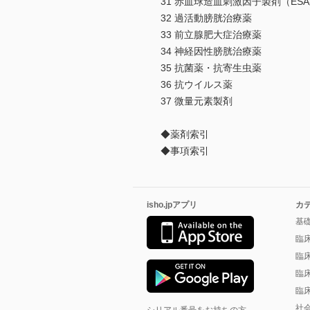
31 赤血球造血刺激因子製剤（ES
32 過活動膀胱治療薬
33 前立腺肥大症治療薬
34 神経因性膀胱治療薬
35 抗菌薬・抗寄生虫薬
36 抗ウイルス薬
37 微量元素製剤
◆薬剤索引
◆事項索引
isho.jpアプリ
カ
基
臨
臨
臨
臨
社