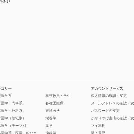
A製剤）
テゴリー
アカウントサービス
礎医学系
看護教員・学生
個人情報の確認・変更
床医学・内科系
各種医療職
メールアドレスの確認・変
床医学・外科系
東洋医学
パスワードの変更
床医学（領域別）
栄養学
かかりつけ書店の確認・変
床医学（テーマ別）
薬学
マイ本棚
会医学系・医学一般など
歯科学
購入履歴