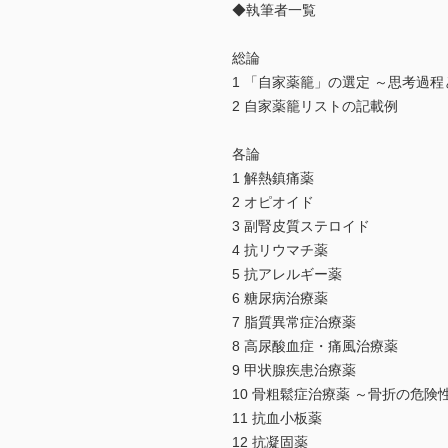
◆執筆者一覧
総論
1 「自家薬籠」の選定 ～思考過
2 自家薬籠リストの記載例
各論
1 解熱鎮痛薬
2 オピオイド
3 副腎皮質ステロイド
4 抗リウマチ薬
5 抗アレルギー薬
6 糖尿病治療薬
7 脂質異常症治療薬
8 高尿酸血症・痛風治療薬
9 甲状腺疾患治療薬
10 骨粗鬆症治療薬 ～骨折の危
11 抗血小板薬
12 抗凝固薬