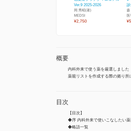
Ver.9 2025-2026
診
岡 秀昭(著)
森
MEDSI
医
¥2,750
¥5
概要
内科外来で使う薬を厳選しました
薬籠リストを作成する際の拠り所
目次
【目次】
◆序 内科外来で使いこなしたい
◆略語一覧