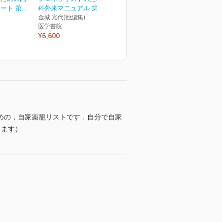
ト 第...
科外来マニュアル 第3版
金城 光代(他編集)
医学書院
¥6,600
めの，自家薬籠リストです．自分で自家
ります）