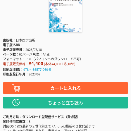
出版社
日本医学出版
電子版ISBN
電子版発売日
2023/07/18
ページ数
62ページ
判型
A4変
フォーマット
PDF（パソコンへのダウンロード不可）
¥4,400
電子版販売価格：
(本体¥4,000＋税10％)
印刷版ISBN
978-4-86577-060-5
印刷版発行年月
2023/07
カートに入れる
ちょっと立ち読み
ご利用方法
ダウンロード型配信サービス（買切型）
同時使用端末数
3
対応OS
iOS最新の２世代前まで / Android最新の２世代前まで
※コンテンツの使用にあたり、専用ビューアisho.jpが必要