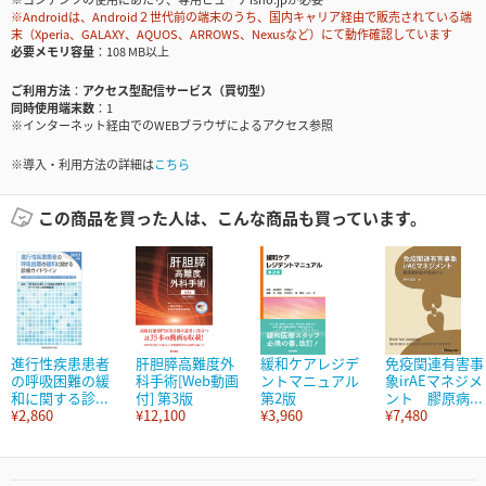
※Androidは、Android２世代前の端末のうち、国内キャリア経由で販売されている端
末（Xperia、GALAXY、AQUOS、ARROWS、Nexusなど）にて動作確認しています
必要メモリ容量
108 MB以上
ご利用方法
アクセス型配信サービス（買切型）
同時使用端末数
1
※インターネット経由でのWEBブラウザによるアクセス参照
※導入・利用方法の詳細は
こちら
この商品を買った人は、こんな商品も買っています。
進行性疾患患者
肝胆膵高難度外
緩和ケアレジデ
免疫関連有害事
の呼吸困難の緩
科手術[Web動画
ントマニュアル
象irAEマネジメ
和に関する診...
付] 第3版
第2版
ント 膠原病...
¥2,860
¥12,100
¥3,960
¥7,480