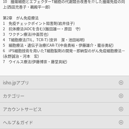
10 腫瘍細胞とエフェクターT細胞の代謝競合改善を介した腫瘍免疫の向
上(西田充香子・鵜殿平一郎)
第2章 がん免疫療法
1 免疫チェックポイント阻害剤(岩井佳子)
2 抗体療法(ADCを含む)(飯田雄一・原田 守)
3 ワクチン療法(中面哲也)
4 T細胞療法(TIL，TCR-T) (安井 潔・池田裕明)
5 細胞療法・遺伝子治療(CAR-T)(中島貴裕・伊藤雄介・籠谷勇紀)
6 iPS細胞技術を用いたT細胞製剤の開発－即納型のがん免疫細胞療法－
(永野誠治・河本 宏)
7 ウイルス療法(伊藤博崇・藤堂具紀)
isho.jpアプリ
カテゴリー
アカウントサービス
ヘルプ＆ガイド