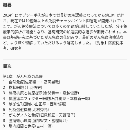
概要
2014年にオプジーボ🄬が日本で世界初の承認薬となってから約10年が経
ち、現在では10種類以上の免疫チェックポイント阻害剤が開発されてい
ます。がん免疫療法については多くの問題が山積していましたが、分子免
疫学的解析が可能となり、基礎研究の加速度的な進歩が期待されます。本
書は基礎研究に基づいたがん免疫の仕組みや、最新のがん免疫治療法な
ど、より深く理解していただけるよう解説しました。【対象】医療従事
者、研究者
目次
第1章 がん免疫の基礎
1 自然免疫(佐藤精一・高岡晃教)
2 樹状細胞 (上羽悟史)
3 腫瘍抗原と抗原提示(金関貴幸・鳥越俊彦)
4 抗腫瘍エフェクター細胞(石井絢菜・本橋新一郎)
5 制御性T細胞(小山正平・西川博嘉)
6 免疫逃避機構(北村秀光)
7 がんゲノムと免疫(垣見和宏・天野瑶子)
8 腫瘍微小環境(渡部智文・冨樫庸介)
9 腸内細菌と免疫(吉村 清)