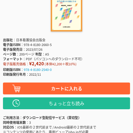
出版社
日本看護協会出版会
電子版ISBN
978-4-8180-2660-5
電子版発売日
2023/07/26
ページ数
200ページ
判型
A5
フォーマット
PDF（パソコンへのダウンロード不可）
¥2,420
電子版販売価格：
(本体¥2,200＋税10％)
印刷版ISBN
978-4-8180-2540-0
印刷版発行年月
2022/11
カートに入れる
ちょっと立ち読み
ご利用方法
ダウンロード型配信サービス（買切型）
同時使用端末数
3
対応OS
iOS最新の２世代前まで / Android最新の２世代前まで
※コンテンツの使用にあたり、専用ビューアisho.jpが必要