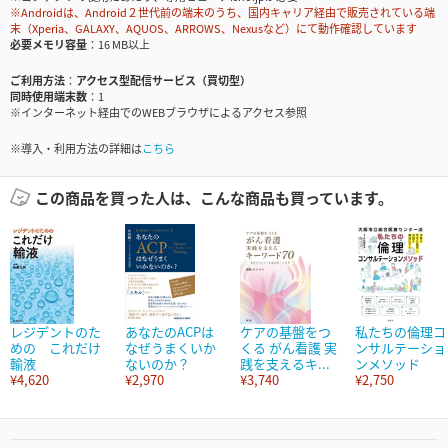
※Androidは、Android２世代前の端末のうち、国内キャリア経由で販売されている端
末（Xperia、GALAXY、AQUOS、ARROWS、Nexusなど）にて動作確認しています
必要メモリ容量
16 MB以上
ご利用方法
アクセス型配信サービス（買切型）
同時使用端末数
1
※インターネット経由でのWEBブラウザによるアクセス参照
※導入・利用方法の詳細は
こちら
この商品を買った人は、こんな商品も買っています。
レジデントのた
あなたのACPは
ケアの基盤をつ
私たちの倫理コ
めの これだけ
なぜうまくいか
くる がん看護 実
ンサルテーショ
輸液
ないのか？
践を支えるキ...
ンメソッド
¥4,620
¥2,970
¥3,740
¥2,750