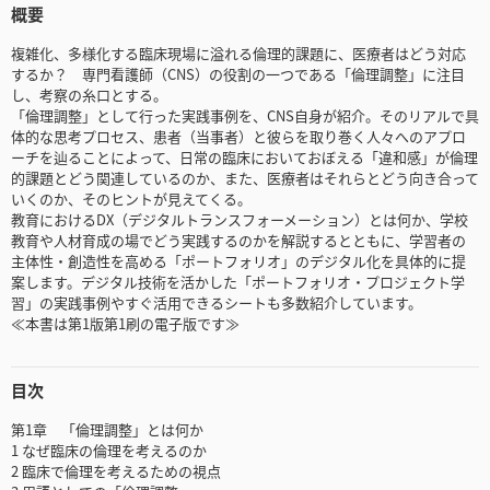
概要
複雑化、多様化する臨床現場に溢れる倫理的課題に、医療者はどう対応
するか？ 専門看護師（CNS）の役割の一つである「倫理調整」に注目
し、考察の糸口とする。
「倫理調整」として行った実践事例を、CNS自身が紹介。そのリアルで具
体的な思考プロセス、患者（当事者）と彼らを取り巻く人々へのアプロ
ーチを辿ることによって、日常の臨床においておぼえる「違和感」が倫理
的課題とどう関連しているのか、また、医療者はそれらとどう向き合って
いくのか、そのヒントが見えてくる。
教育におけるDX（デジタルトランスフォーメーション）とは何か、学校
教育や人材育成の場でどう実践するのかを解説するとともに、学習者の
主体性・創造性を高める「ポートフォリオ」のデジタル化を具体的に提
案します。デジタル技術を活かした「ポートフォリオ・プロジェクト学
習」の実践事例やすぐ活用できるシートも多数紹介しています。
≪本書は第1版第1刷の電子版です≫
目次
第1章 「倫理調整」とは何か
1 なぜ臨床の倫理を考えるのか
2 臨床で倫理を考えるための視点