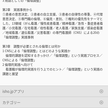
3 用語としての「倫理調整」
第2章 実践事例から
①患者の意思決定、②患者の自立支援、③患者の自律性の尊重、④代理
意思決定、⑤専門職の倫理、⑥偏見・差別、⑦権利の優先性をテーマと
した、13領域（がん看護／慢性疾患看護／精神看護／急性・重症患者看
護／小児看護／在宅看護／母性看護／老人看護／家族支援／感染症看護
／地域看護／遺伝看護／災害看護）の専門看護師（CNS）による20の
「倫理調整」実践事例
第3章 調整が必要とされる倫理とは何か
1 CNSによる「倫理調整」とはどのような実践か
倫理的課題を認知するきっかけ／「倫理調整」という実践プロセス／
CNSによる「倫理調整」
2 倫理的実践へ向けて
看護職が倫理的実践を行う上でのヒント／「倫理調整」という実践の
課題と展望
isho.jpアプリ
カテゴリー