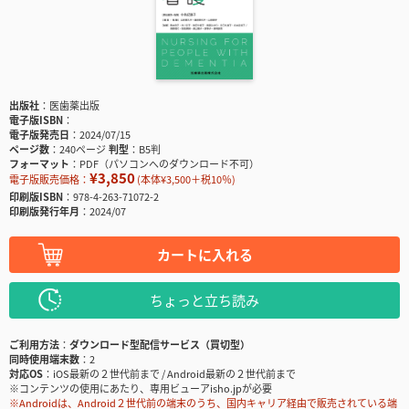
出版社
医歯薬出版
電子版ISBN
電子版発売日
2024/07/15
ページ数
240ページ
判型
B5判
フォーマット
PDF（パソコンへのダウンロード不可）
¥3,850
電子版販売価格：
(本体¥3,500＋税10％)
印刷版ISBN
978-4-263-71072-2
印刷版発行年月
2024/07
カートに入れる
ちょっと立ち読み
ご利用方法
ダウンロード型配信サービス（買切型）
同時使用端末数
2
対応OS
iOS最新の２世代前まで / Android最新の２世代前まで
※コンテンツの使用にあたり、専用ビューアisho.jpが必要
※Androidは、Android２世代前の端末のうち、国内キャリア経由で販売されている端