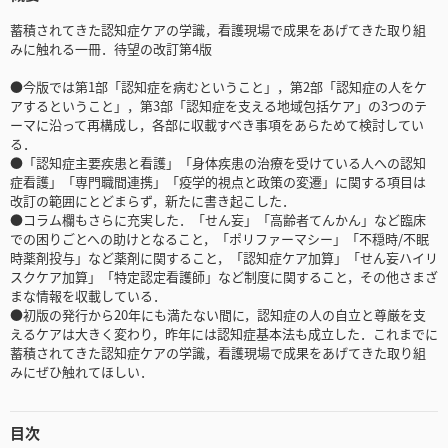
蓄積されてきた認知症ケアの学識，看護現場で成果をあげてきた取り組
みに触れる一冊．待望の改訂第4版
●今版では第1部「認知症を病むということ」，第2部「認知症の人をケ
アするということ」，第3部「認知症を支える地域包括ケア」の3つのテ
ーマに沿って再構成し，各部に収載すべき事項をあらためて検討してい
る．
●「認知症主要疾患と看護」「身体疾患の治療を受けている人への認知
症看護」「専門職間連携」「疫学的視点と政策の変遷」に関する項目は
改訂の範囲にとどまらず，新たに書き起こした．
●コラム欄もさらに充実した．「せん妄」「高齢者てんかん」など臨床
での困りごとへの助けとなること，「ポリファーマシー」「不穏時/不眠
時薬剤投与」など薬剤に関すること，「認知症ケア加算」「せん妄ハイリ
スクケア加算」「特定認定看護師」など制度に関すること，その他さまざ
まな情報を収載している．
●初版の発行から20年にも満たない間に，認知症の人の自立と尊厳を支
えるケアは大きく変わり，昨年には認知症基本法も成立した．これまでに
蓄積されてきた認知症ケアの学識，看護現場で成果をあげてきた取り組
みにぜひ触れてほしい．
目次