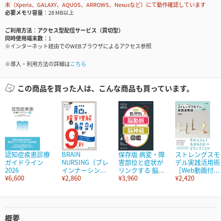
末（Xperia、GALAXY、AQUOS、ARROWS、Nexusなど）にて動作確認しています
必要メモリ容量
28 MB以上
ご利用方法
アクセス型配信サービス（買切型）
同時使用端末数
1
※インターネット経由でのWEBブラウザによるアクセス参照
※導入・利用方法の詳細は
こちら
この商品を買った人は、こんな商品も買っています。
認知症疾患診療
BRAIN
保存版 病変・障
ストレングスモ
ガイドライン
NURSING（ブレ
害部位と症状が
デル実践活用術
2026
インナーシン...
リンクする 脳...
［Web動画付...
¥6,600
¥2,860
¥3,960
¥2,420
概要