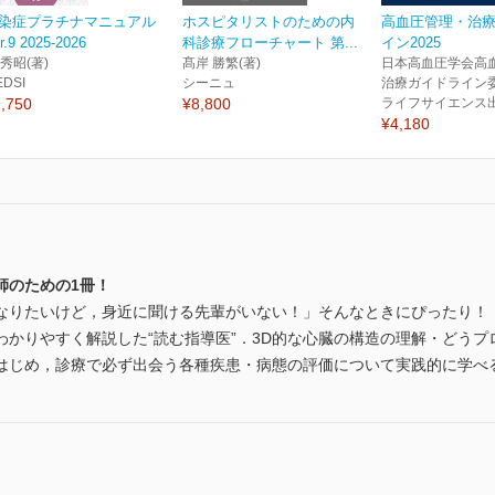
染症プラチナマニュアル
ホスピタリストのための内
高血圧管理・治
r.9 2025-2026
科診療フローチャート 第...
イン2025
 秀昭(著)
髙岸 勝繁(著)
日本高血圧学会高
EDSI
シーニュ
治療ガイドライン委
,750
¥8,800
ライフサイエンス
¥4,180
師のための1冊！
なりたいけど，身近に聞ける先輩がいない！」そんなときにぴったり！
わかりやすく解説した“読む指導医”．3D的な心臓の構造の理解・どう
はじめ，診療で必ず出会う各種疾患・病態の評価について実践的に学べ