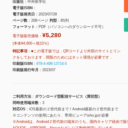
出版社
中外医学社
電子版ISBN
電子版発売日
2023/07/28
ページ数
208ページ
判型
B5判
フォーマット
PDF（パソコンへのダウンロード不可）
¥5,280
電子版販売価格：
(本体¥4,800＋税10％)
特記事項
■この電子版では，QRコードより外部のサイトとリン
クをしております．閲覧のためにはネット環境が必要です．
印刷版ISBN
978-4-498-13716-5
印刷版発行年月
2023/07
ご利用方法
ダウンロード型配信サービス（買切型）
同時使用端末数
3
対応OS
iOS最新の２世代前まで / Android最新の２世代前まで
※コンテンツの使用にあたり、専用ビューアisho.jpが必要
※Androidは、Android２世代前の端末のうち、国内キャリア経由で販
AQUOS、ARROWS、Nexusなど）にて動作確認しています