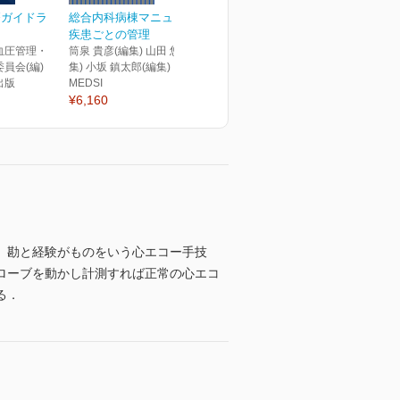
療ガイドラ
総合内科病棟マニュアル
疾患ごとの管理
血圧管理・
筒泉 貴彦(編集) 山田 悠史(編
員会(編)
集) 小坂 鎮太郎(編集)
出版
MEDSI
¥6,160
 勘と経験がものをいう心エコー手技
プローブを動かし計測すれば正常の心エコ
る．