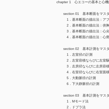
chapter 1 心エコーの基本と心
section 01 基本断面をマ
1．基本断面の描出法：アプ
2．基本断面の描出法：傍胸
3．基本断面の描出法：心尖
4．基本断面の描出法：心窩
section 02 基本計測をマ
1．左室径の計測
2．左室容積ならびに左室駆
3．左房径ならびに左房容積
4．右室径ならびに右室面積
5．大動脈径の計測
6．下大静脈径の計測
section 03 基本計測を
1．Mモード法
2．ドプラ法