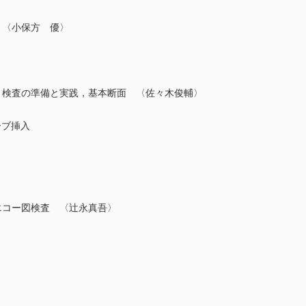
は 〈小保方 優〉
コー：検査の準備と実践，基本断面 〈佐々木俊輔〉
ブ挿入
心エコー図検査 〈辻永真吾〉