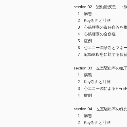
section 02 冠動脈疾患 〈
1．病態
2．Key断面と計測
3．心筋梗塞の責任血管を推
4．心筋梗塞の合併症
5．症例
6．心エコー図診断とマネー
7．冠動脈疾患に対する負荷
section 03 左室駆出率の
1．病態
2．Key断面と計測
3．心エコー図によるHFrEF
4．症例
section 04 左室駆出率の
1．病態
2．Key断面と計測