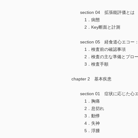
section 04 拡張能評価と
1．病態
2．Key断面と計測
section 05 経食道心エ
1．検査前の確認事項
2．検査の主な準備とプロー
3．検査手順
chapter 2 基本疾患
section 01 症状に応じた
1．胸痛
2．息切れ
3．動悸
4．失神
5．浮腫