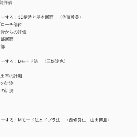
機能評価
スターする：3D構造と基本断面 〈佐藤希美〉
ローチ部位
骨からの評価
部断面
部
スターする：Bモード法 〈三好達也〉
出率の計測
の計測
の計測
マスターする：Mモード法とドプラ法 〈西條良仁 山田博胤〉