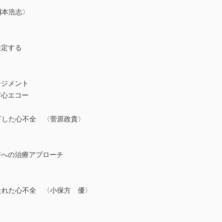
綱本浩志〉
定する
ジメント
心エコー
低下した心不全 〈菅原政貴〉
への治療アプローチ
保たれた心不全 〈小保方 優〉