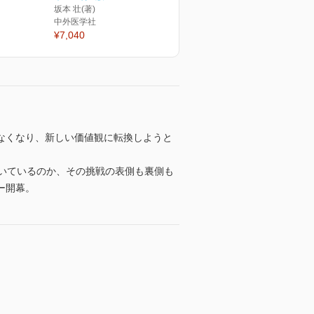
坂本 壮(著)
中外医学社
¥7,040
なくなり、新しい価値観に転換しようと
いているのか、その挑戦の表側も裏側も
ー開幕。