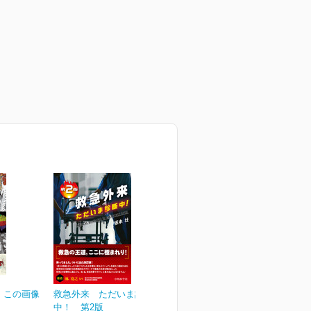
、この画像
救急外来 ただいま診断
中！ 第2版