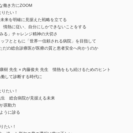
な働き方にZOOM
になりたい！
 実 先生 未来を明確に見据えた戦略を立てる
野晴美 先生 情熱に従い、自分にしかできないことをする
てみる」チャレンジ精神の大切さ
タッフとともに「世界一信頼される病院」を目指して
ぜ、ただの総合診療医が医療の質と患者安全へ向かうのか
 × 藤沼康樹 先生 × 内藤俊夫 先生 情熱をもち続けるためのヒント
Iと協働して診断する時代に
になりたい！
渡部和巨 先生 総合病院が見据える未来
が原動力
のように診る
なりたい！