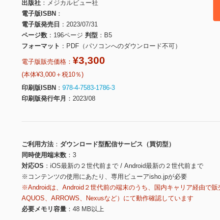
出版社
メジカルビュー社
電子版ISBN
電子版発売日
2023/07/31
ページ数
196ページ
判型
B5
フォーマット
PDF（パソコンへのダウンロード不可）
¥3,300
電子版販売価格：
(本体¥3,000＋税10％)
印刷版ISBN
978-4-7583-1786-3
印刷版発行年月
2023/08
ご利用方法
ダウンロード型配信サービス（買切型）
同時使用端末数
3
対応OS
iOS最新の２世代前まで / Android最新の２世代前まで
※コンテンツの使用にあたり、専用ビューアisho.jpが必要
※Androidは、Android２世代前の端末のうち、国内キャリア経由で販
AQUOS、ARROWS、Nexusなど）にて動作確認しています
必要メモリ容量
48 MB以上