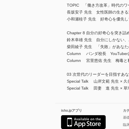
TOPIC 「働き方改革」時代の
長坂安子 先生 女性医師の生き
小和瀬桂子 先生 好奇心を優先
Chapter 8 自分の好奇心を
鈴木幸雄 先生 自分にしかない
柴田綾子 先生 「失敗」があな
Column パンダ校長 YouTu
Column 宮里悠佑 先生 梅毒と
03 次世代のリーダーを目指すあ
Special Talk 山岸文範 先
Special Talk 田妻 進 先生
isho.jpアプリ
カ
基
臨