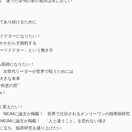
林 寛之 先生 迷った挙句の君の選択は常に正しい
に
」であり続けるために
ツドクターになりたい！
にかかわらず挑戦する
ポーツドクター」という働き方
ドする医師になりたい！
田幸一 先生 次世代リーダーが世界で戦うためには
る大きな未来
身疾患の窓"
s！
るく変えたい！
田敏宏 先生 NEJMに論文が掲載！ 世界で注目されるオンリーワンの熱帯病研究
本 剛 先生 NEJMに論文が掲載！ 「人と違うこと」を恐れない強さ
線に立ち、臨床研究を盛り上げたい