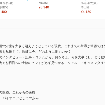
MEDSI
田 光弘(著)
小黒 草太(著)
¥5,940
学書院
羊土社
,400
¥4,180
類の知能を⼤きく超えようとしている現代。これまでの常識が常識では
未来を⾒据えて、医師は今、どのように働くのか？
⼈のインタビュー・記事・コラムから、何を考え、何を⼤事にし、どう動
代でも明⽇への情熱のヒントが必ず⾒つかる、リアル・ドキュメンタリ
での医療、これからの医療
次矢 先生 パイオニアとしての歩み