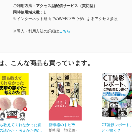
ご利用方法
アクセス型配信サービス（買切型）
同時使用端末数
1
※インターネット経由でのWEBブラウザによるアクセス参照
※導入・利用方法の詳細は
こちら
は、こんな商品も買っています。
も教えてくれなかった皮
循環器のトビラ
CT読影レポート
の診かた・考えかた[W...
杉崎 陽一郎(監修)
どう書く？