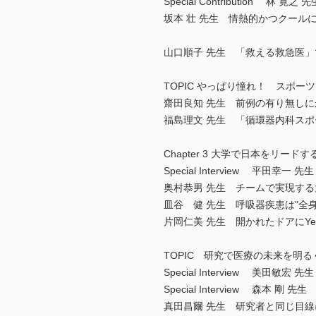
Special Contribution 
坂本 壮 先生 情熱的かつクール
山口順子 先生 「救える救急医
TOPIC やっぱり憧れ！ スポー
齋田良知 先生 前例の有り無し
福島理文 先生 「循環器内科ス
Chapter 3 大学で日本をリー
Special Interview 平
奥村恭男 先生 チームで実現す
皿谷 健 先生 呼吸器疾患は"全
片岡仁美 先生 開かれたドアにYe
TOPIC 研究で医療の未来を明
Special Interview 美
Special Interview 森
真田昌爾 先生 研究者と同じ目