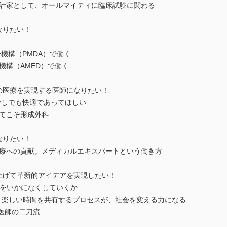
統計家として、オールマイティに臨床試験に関わる
になりたい！
合機構（PMDA）で働く
機構（AMED）で働く
理想の医療を実現する医師になりたい！
少しでも快適であってほしい
ってこそ形成外科
になりたい！
医療への貢献。メディカルエキスパートという働き方
を立ち上げて革新的アイデアを実現したい！
界線をいかになくしていくか
 誰かと楽しい時間を共有するプロセスが、社会を変える力になる
と医師の二刀流