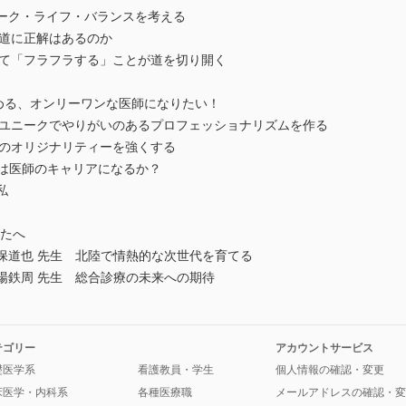
ワーク・ライフ・バランスを考える
る道に正解はあるのか
して「フラフラする」ことが道を切り開く
突き詰める、オンリーワンな医師になりたい！
、ユニークでやりがいのあるプロフェッショナリズムを作る
たのオリジナリティーを強くする
berは医師のキャリアになるか？
私
なたへ
生 × 久保道也 先生 北陸で情熱的な次世代を育てる
 × 草場鉄周 先生 総合診療の未来への期待
テゴリー
アカウントサービス
礎医学系
看護教員・学生
個人情報の確認・変更
床医学・内科系
各種医療職
メールアドレスの確認・変