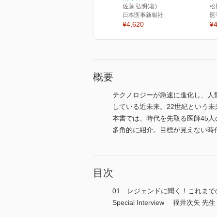
佐藤 弘明(著)
松
日本医事新報社
医
¥4,620
¥4
概要
テクノロジーが急速に進化し、⼈
している近未来。22世紀という
本書では、時代を先取る医師45
多⾓的に紹介。⽬標が⾒えない時
目次
01 レジェンドに聞く！これま
Special Interview 福井