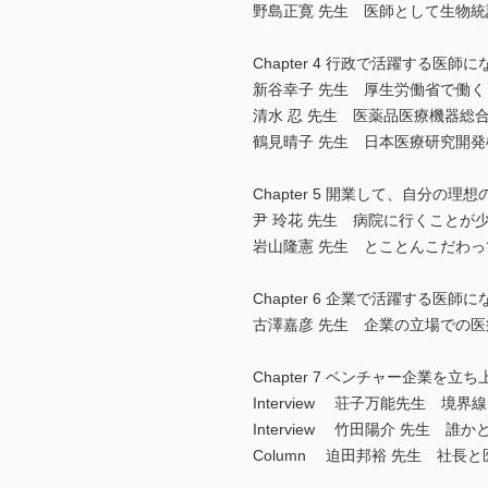
野島正寛 先生 医師として生物
Chapter 4 行政で活躍する医師
新谷幸子 先生 厚生労働省で働く
清水 忍 先生 医薬品医療機器総
鶴見晴子 先生 日本医療研究開発
Chapter 5 開業して、自分の
尹 玲花 先生 病院に行くことが
岩山隆憲 先生 とことんこだわ
Chapter 6 企業で活躍する医師
古澤嘉彦 先生 企業の立場での
Chapter 7 ベンチャー企業
Interview 荘子万能先生 境
Interview 竹田陽介 先生
Column 迫田邦裕 先生 社長