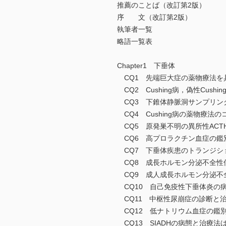
推薦のことば（改訂第2版）
序 文（改訂第2版）
執筆者一覧
略語一覧表
Chapter1 下垂体
CQ1 先端巨大症の薬物療法
CQ2 Cushing病，偽性Cu
CQ3 下錐体静脈洞サンプリ
CQ4 Cushing病の薬物療
CQ5 原発巣不明の異所性AC
CQ6 高プロラクチン血症の
CQ7 下垂体疾患のトランジ
CQ8 成長ホルモン分泌不全性
CQ9 成人成長ホルモン分泌
CQ10 自己免疫性下垂体炎の
CQ11 中枢性尿崩症の診断と
CQ12 低ナトリウム血症の鑑
CQ13 SIADHの病態と治療