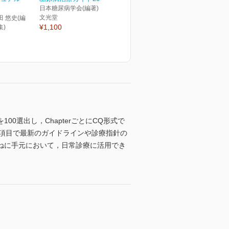
日本糖尿病学会(編著)
文光堂
田 悠史(編
¥1,100
集)
選出し，ChapterごとにCQ形式で
の項目で最新のガイドラインや診療指針の
ねに手元において，日常診療に活用でき