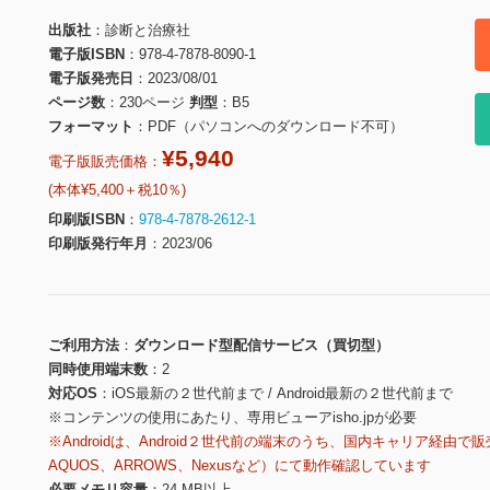
出版社
診断と治療社
電子版ISBN
978-4-7878-8090-1
電子版発売日
2023/08/01
ページ数
230ページ
判型
B5
フォーマット
PDF（パソコンへのダウンロード不可）
¥5,940
電子版販売価格：
(本体¥5,400＋税10％)
印刷版ISBN
978-4-7878-2612-1
印刷版発行年月
2023/06
ご利用方法
ダウンロード型配信サービス（買切型）
同時使用端末数
2
対応OS
iOS最新の２世代前まで / Android最新の２世代前まで
※コンテンツの使用にあたり、専用ビューアisho.jpが必要
※Androidは、Android２世代前の端末のうち、国内キャリア経由で販
AQUOS、ARROWS、Nexusなど）にて動作確認しています
必要メモリ容量
24 MB以上