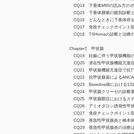
CQ14 下垂体MRIの読み方
CQ15 下垂体腫瘍の鑑別診断
CQ16 どんなときに下垂体癌
CQ17 免疫チェックポイント
CQ18 TSHomaの診断と治
Chapter2 甲状腺
CQ19 妊娠に伴う甲状腺機能
CQ20 潜在性甲状腺機能亢進
CQ21 甲状腺機能亢進症で抗
CQ22 抗甲状腺薬によるAN
CQ23 Basedow病における
CQ24 甲状腺クリーゼの診断
CQ25 甲状腺眼症におけるス
CQ26 アミオダロン誘発性甲
CQ27 免疫チェックポイント
CQ28 亜急性甲状腺炎と橋本
CQ29 亜急性甲状腺炎の治療は