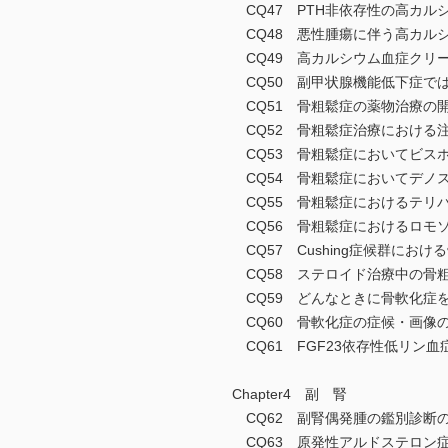
CQ47 PTH非依存性の高カ
CQ48 悪性腫瘍に伴う高カル
CQ49 高カルシウム血症クリ
CQ50 副甲状腺機能低下症で
CQ51 骨粗鬆症の薬物治療の
CQ52 骨粗鬆症治療における
CQ53 骨粗鬆症においてビス
CQ54 骨粗鬆症においてデノ
CQ55 骨粗鬆症におけるテリ
CQ56 骨粗鬆症におけるロモ
CQ57 Cushing症候群に
CQ58 ステロイド治療中の骨
CQ59 どんなときに骨軟化症
CQ60 骨軟化症の症候・画像
CQ61 FGF23依存性低リ
Chapter4 副 腎
CQ62 副腎偶発腫の鑑別診断
CQ63 原発性アルドステロン