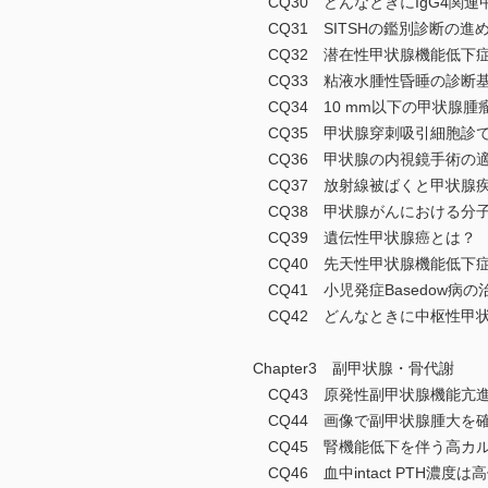
CQ30 どんなときにIgG4関
CQ31 SITSHの鑑別診断の
CQ32 潜在性甲状腺機能低下
CQ33 粘液水腫性昏睡の診断
CQ34 10 mm以下の甲状腺
CQ35 甲状腺穿刺吸引細胞診
CQ36 甲状腺の内視鏡手術の
CQ37 放射線被ばくと甲状腺
CQ38 甲状腺がんにおける分
CQ39 遺伝性甲状腺癌とは
CQ40 先天性甲状腺機能低下
CQ41 小児発症Basedow
CQ42 どんなときに中枢性甲
Chapter3 副甲状腺・骨代謝
CQ43 原発性副甲状腺機能亢
CQ44 画像で副甲状腺腫大を
CQ45 腎機能低下を伴う高カ
CQ46 血中intact PTH