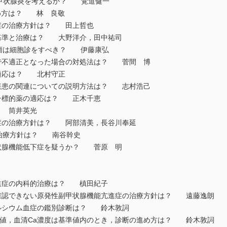
連甲状腺炎を考えるか？ 覚道健一
進め方は？ 林 良敬
症の治療方針は？ 田上哲也
基準と治療は？ 大野洋介，田中祐司
腫瘤は細胞診をすべき？ 伊藤康弘
で不適正となった場合の対処法は？ 菅間 博
適応は？ 北村守正
疾患の関連についての説明方法は？ 志村浩己
子標的薬の適応は？ 正木千恵
？ 筒井英光
症の治療方針は？ 阿部清美，長谷川奉延
病の治療方針は？ 南谷幹史
状腺機能低下症を疑うか？ 菅原 明
進症の内科的治療は？ 槙田紀子
確認できない原発性副甲状腺機能亢進症の治療方針は？ 遠藤逸朗
ルシウム血症の鑑別診断は？ 鈴木敦詞
濃度は高値，血清Ca濃度は基準値内のとき，診断の進め方は？ 鈴木敦詞