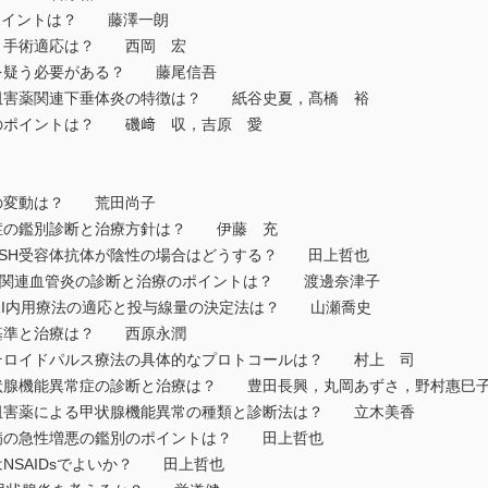
のポイントは？ 藤澤一朗
と手術適応は？ 西岡 宏
を疑う必要がある？ 藤尾信吾
阻害薬関連下垂体炎の特徴は？ 紙谷史夏，髙橋 裕
療のポイントは？ 磯﨑 収，吉原 愛
の変動は？ 荒田尚子
症の鑑別診断と治療方針は？ 伊藤 充
TSH受容体抗体が陰性の場合はどうする？ 田上哲也
CA関連血管炎の診断と治療のポイントは？ 渡邊奈津子
131I内用療法の適応と投与線量の決定法は？ 山瀬喬史
基準と治療は？ 西原永潤
テロイドパルス療法の具体的なプロトコールは？ 村上 司
状腺機能異常症の診断と治療は？ 豊田長興，丸岡あずさ，野村惠巳
阻害薬による甲状腺機能異常の種類と診断法は？ 立木美香
病の急性増悪の鑑別のポイントは？ 田上哲也
NSAIDsでよいか？ 田上哲也