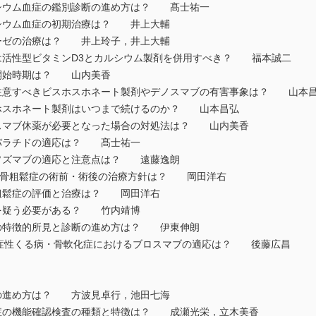
ルシウム血症の鑑別診断の進め方は？ 髙士祐一
シウム血症の初期治療は？ 井上大輔
ーゼの治療は？ 井上玲子，井上大輔
は活性型ビタミンD3とカルシウム製剤を併用すべき？ 福本誠二
開始時期は？ 山内美香
注意すべきビスホスホネート製剤やデノスマブの有害事象は？ 山本
ホスホネート製剤はいつまで続けるのか？ 山本昌弘
スマブ休薬が必要となった場合の対処法は？ 山内美香
パラチドの適応は？ 髙士祐一
ソズマブの適応と注意点は？ 遠藤逸朗
おける骨粗鬆症の術前・術後の治療方針は？ 岡田洋右
粗鬆症の評価と治療は？ 岡田洋右
を疑う必要がある？ 竹内靖博
の特徴的所見と診断の進め方は？ 伊東伸朗
ン血症性くる病・骨軟化症におけるブロスマブの適応は？ 後藤広昌
の進め方は？ 方波見卓行，池田七海
症の機能確認検査の種類と特徴は？ 成瀬光栄，立木美香