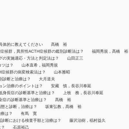
を具体的に教えてください 髙橋 裕
shing症候群，異所性ACTH症候群の鑑別診断法は？ 福岡秀規，髙橋 裕
ングの実施適応・方法と判定法は？ 山田正三
法のコツは？ 山本直希，福岡秀規
TH症候群の病変検索法は？ 山本雅昭
鑑別診断と治療は？ 大月道夫
ション治療のポイントは？ 安藏 慎，長谷川奉延
低身長症の診断基準と治療は？ 上牧 務，長谷川奉延
不全症の診断基準と治療は？ 髙橋 裕
病態と診断，治療は？ 坂東弘教，髙橋 裕
治療は？ 有馬 寛
別診断における検査手順と治療は？ 藤沢治樹，椙村益久
法は？ 石原裕己