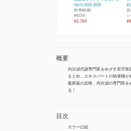
Ver.9 2025-2026
科
岡 秀昭(著)
髙
MEDSI
シ
¥2,750
¥8
概要
内分泌代謝専門医をめざす若手医師
まとめ，エキスパートの執筆陣が
最新版の反映．内分泌の専門医を
る！
目次
カラー口絵