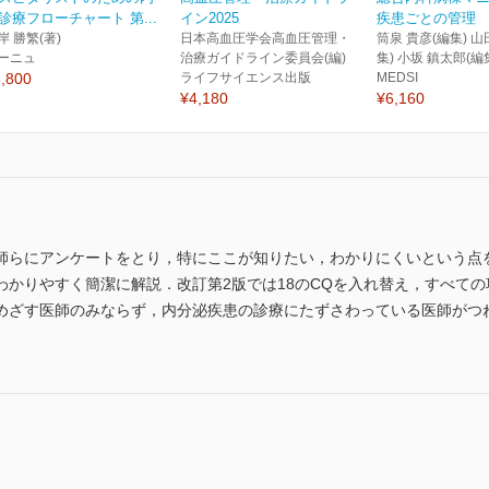
診療フローチャート 第...
イン2025
疾患ごとの管理
岸 勝繁(著)
日本高血圧学会高血圧管理・
筒泉 貴彦(編集) 山
ーニュ
治療ガイドライン委員会(編)
集) 小坂 鎮太郎(編
,800
ライフサイエンス出版
MEDSI
¥4,180
¥6,160
らにアンケートをとり，特にここが知りたい，わかりにくいという点を100
わかりやすく簡潔に解説．改訂第2版では18のCQを入れ替え，すべて
めざす医師のみならず，内分泌疾患の診療にたずさわっている医師がつ