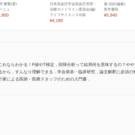
岸 勝繁(著)
日本高血圧学会高血圧管理・
森 信好(編集)
ーニュ
治療ガイドライン委員会(編)
医学書院
,800
ライフサイエンス出版
¥5,940
¥4,180
これならわかる！P値やT検定，回帰分析って結局何を意味するの？や
から，すんなり理解できる．学会発表・臨床研究，論文解釈に必須の知識
計家による医師・医療スタッフのための入門書．
？