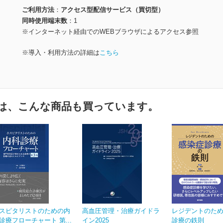
ご利用方法
アクセス型配信サービス（買切型）
同時使用端末数
1
※インターネット経由でのWEBブラウザによるアクセス参照
※導入・利用方法の詳細は
こちら
は、こんな商品も買っています。
スピタリストのための内
高血圧管理・治療ガイドラ
レジデントのた
診療フローチャート 第...
イン2025
診療の鉄則