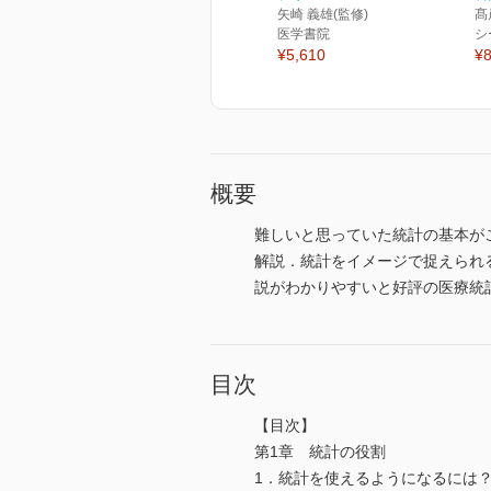
矢崎 義雄(監修)
髙
医学書院
シ
¥5,610
¥8
概要
難しいと思っていた統計の基本が
解説．統計をイメージで捉えられる
説がわかりやすいと好評の医療統
目次
【目次】
第1章 統計の役割
1．統計を使えるようになるには