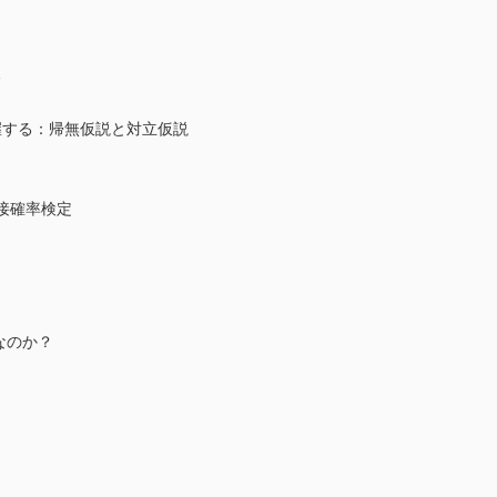
る
握する：帰無仮説と対立仮説
接確率検定
なのか？