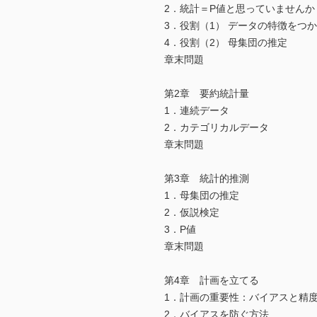
2．統計＝P値と思っていませんか
3．役割（1） データの特徴をつ
4．役割（2） 母集団の推定
章末問題
第2章 要約統計量
1．連続データ
2．カテゴリカルデータ
章末問題
第3章 統計的推測
1．母集団の推定
2．仮説検定
3．P値
章末問題
第4章 計画を立てる
1．計画の重要性：バイアスと精
2．バイアスを防ぐ方法