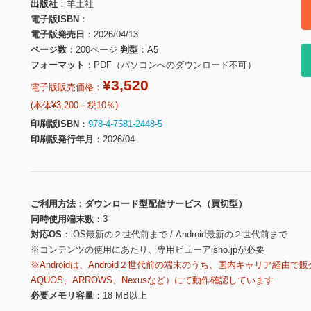
出版社
羊土社
電子版ISBN
電子版発売日
2026/04/13
ページ数
200ページ
判型
A5
フォーマット
PDF（パソコンへのダウンロード不可）
¥3,520
電子版販売価格：
(本体¥3,200＋税10％)
印刷版ISBN
978-4-7581-2448-5
印刷版発行年月
2026/04
ご利用方法
ダウンロード型配信サービス（買切型）
同時使用端末数
3
対応OS
iOS最新の２世代前まで / Android最新の２世代前まで
※コンテンツの使用にあたり、専用ビューアisho.jpが必要
※Androidは、Android２世代前の端末のうち、国内キャリア経由で販
AQUOS、ARROWS、Nexusなど）にて動作確認しています
必要メモリ容量
18 MB以上