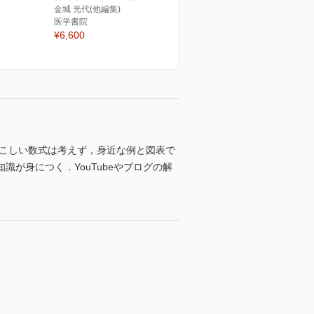
金城 光代(他編集)
医学書院
¥6,600
やこしい数式は考えず，身近な例と図表で
が身につく．YouTubeやブログの解