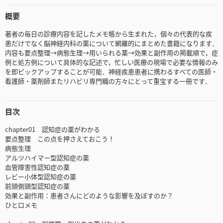
概要
著者の毎日の診療内容を記したメモ帳から生まれた，個々の代表的な疾
患だけでなく脳神経内科の薬について網羅的にまとめた書籍になります．
内容も要点整理→病態生理→用いられる薬→効果と副作用の掲載順で，症
例と処方例について具体的な記述で，忙しい医療の現場で必要な情報のみ
を即ピックアップすることが可能．神経疾患患者に携わるすべての医師・
看護師・薬剤師またリハビリ専門職の方々にとって重宝する一冊です．
目次
chapter01 認知症の薬がわかる
要点整理 この点を押さえておこう！
病態生理
アルツハイマー型認知症の薬
血管障害性認知症の薬
レビー小体型認知症の薬
前頭側頭型認知症の薬
効果と副作用：患者さんにどのような影響を及ぼすのか？
ひと口メモ