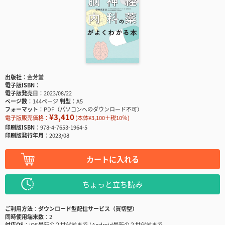
出版社
金芳堂
電子版ISBN
電子版発売日
2023/08/22
ページ数
144ページ
判型
A5
フォーマット
PDF（パソコンへのダウンロード不可）
¥3,410
電子版販売価格：
(本体¥3,100＋税10％)
印刷版ISBN
978-4-7653-1964-5
印刷版発行年月
2023/08
カートに入れる
ちょっと立ち読み
ご利用方法
ダウンロード型配信サービス（買切型）
同時使用端末数
2
対応OS
iOS最新の２世代前まで / Android最新の２世代前まで