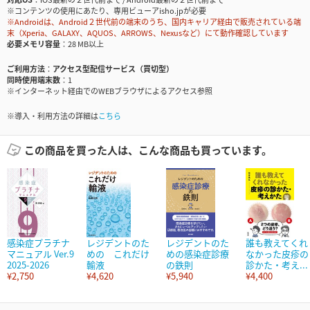
※コンテンツの使用にあたり、専用ビューアisho.jpが必要
※Androidは、Android２世代前の端末のうち、国内キャリア経由で販売されている端
末（Xperia、GALAXY、AQUOS、ARROWS、Nexusなど）にて動作確認しています
必要メモリ容量
28 MB以上
ご利用方法
アクセス型配信サービス（買切型）
同時使用端末数
1
※インターネット経由でのWEBブラウザによるアクセス参照
※導入・利用方法の詳細は
こちら
この商品を買った人は、こんな商品も買っています。
感染症プラチナ
レジデントのた
レジデントのた
誰も教えてくれ
マニュアル Ver.9
めの これだけ
めの感染症診療
なかった皮疹の
2025-2026
輸液
の鉄則
診かた・考え...
¥2,750
¥4,620
¥5,940
¥4,400