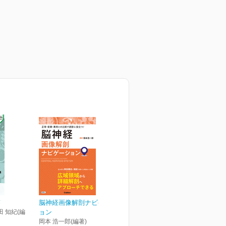
答
脳神経画像解剖ナビゲーシ
田 知紀(編
ョン
岡本 浩一郎(編著)