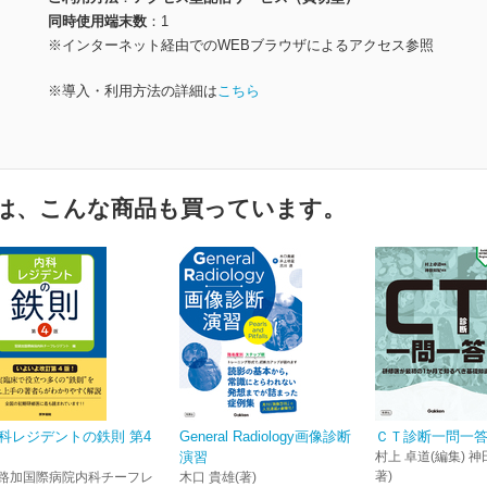
同時使用端末数
1
※インターネット経由でのWEBブラウザによるアクセス参照
※導入・利用方法の詳細は
こちら
は、こんな商品も買っています。
科レジデントの鉄則 第4
General Radiology画像診断
ＣＴ診断一問一
演習
村上 卓道(編集) 神
著)
路加国際病院内科チーフレ
木口 貴雄(著)