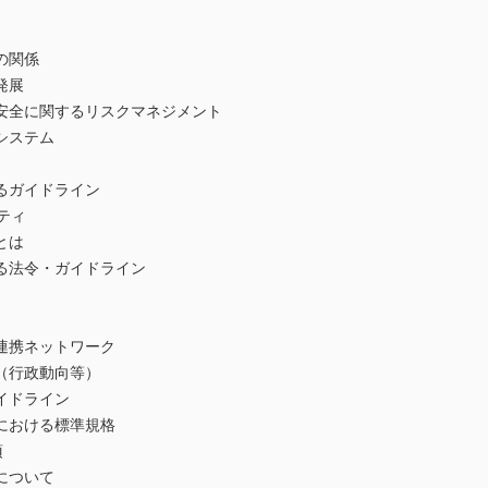
の関係
発展
安全に関するリスクマネジメント
システム
るガイドライン
ティ
とは
る法令・ガイドライン
連携ネットワーク
（行政動向等）
イドライン
における標準規格
項
について