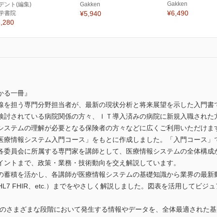
Gakken
デント(編集)
Gakken
¥6,490
学書院
¥5,940
,280
かる一冊』
線を担う専門分野担当者が、最新の現状分析と将来展望を示した入門書
検討されている病院関係の方々、ＩＴ導入済みの病院に新規入職された
システムの理解が必要となる保険者の方々などに広くご利用いただけま
医療情報システム入門コース」をもとに作成しました。「入門コース」
各委員会に所属する専門家を講師として、医療情報システムの全体構成
イントまで、政策・業務・技術動向を交え解説しています。
の蓄積を活かし、各講師が医療情報システムの基礎知識から業界の最新
L7 FHIR、etc.）までをやさしく解説しました。図表を活用してビ
護のさまざまな段階において発生する情報やデータを、全体最適された