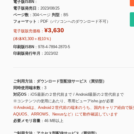
電子版ISBN
電子版発売日
2023/08/25
ページ数
304ページ
判型
B5
フォーマット
PDF（パソコンへのダウンロード不可）
¥3,630
電子版販売価格：
(本体¥3,300＋税10％)
印刷版ISBN
978-4-7894-2870-5
印刷版発行年月
2023/02
ご利用方法
ダウンロード型配信サービス（買切型）
同時使用端末数
3
対応OS
iOS最新の２世代前まで / Android最新の２世代前まで
※コンテンツの使用にあたり、専用ビューアisho.jpが必要
※Androidは、Android２世代前の端末のうち、国内キャリア経由で販
AQUOS、ARROWS、Nexusなど）にて動作確認しています
必要メモリ容量
46 MB以上
ご利用方法
アクセス型配信サービス（買切型）