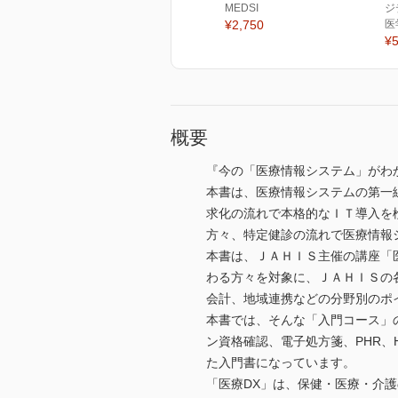
MEDSI
ジ
¥2,750
医
¥5
概要
『今の「医療情報システム」がわ
本書は、医療情報システムの第一
求化の流れで本格的なＩＴ導入を
方々、特定健診の流れで医療情報
本書は、ＪＡＨＩＳ主催の講座「
わる方々を対象に、ＪＡＨＩＳの
会計、地域連携などの分野別のポ
本書では、そんな「入門コース」
ン資格確認、電子処方箋、PHR、H
た入門書になっています。
「医療DX」は、保健・医療・介