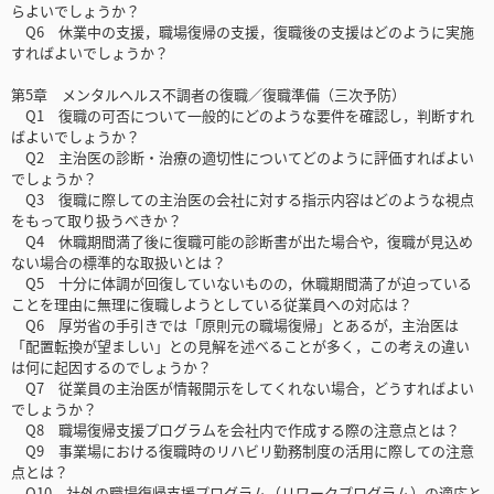
らよいでしょうか？
Q6 休業中の支援，職場復帰の支援，復職後の支援はどのように実施
すればよいでしょうか？
第5章 メンタルヘルス不調者の復職／復職準備（三次予防）
Q1 復職の可否について一般的にどのような要件を確認し，判断すれ
ばよいでしょうか？
Q2 主治医の診断・治療の適切性についてどのように評価すればよい
でしょうか？
Q3 復職に際しての主治医の会社に対する指示内容はどのような視点
をもって取り扱うべきか？
Q4 休職期間満了後に復職可能の診断書が出た場合や，復職が見込め
ない場合の標準的な取扱いとは？
Q5 十分に体調が回復していないものの，休職期間満了が迫っている
ことを理由に無理に復職しようとしている従業員への対応は？
Q6 厚労省の手引きでは「原則元の職場復帰」とあるが，主治医は
「配置転換が望ましい」との見解を述べることが多く，この考えの違い
は何に起因するのでしょうか？
Q7 従業員の主治医が情報開示をしてくれない場合，どうすればよい
でしょうか？
Q8 職場復帰支援プログラムを会社内で作成する際の注意点とは？
Q9 事業場における復職時のリハビリ勤務制度の活用に際しての注意
点とは？
Q10 社外の職場復帰支援プログラム（リワークプログラム）の適応と