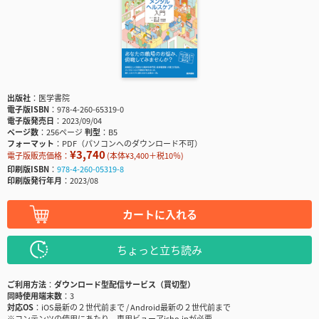
出版社
医学書院
電子版ISBN
978-4-260-65319-0
電子版発売日
2023/09/04
ページ数
256ページ
判型
B5
フォーマット
PDF（パソコンへのダウンロード不可）
¥3,740
電子版販売価格：
(本体¥3,400＋税10％)
印刷版ISBN
978-4-260-05319-8
印刷版発行年月
2023/08
カートに入れる
ちょっと立ち読み
ご利用方法
ダウンロード型配信サービス（買切型）
同時使用端末数
3
対応OS
iOS最新の２世代前まで / Android最新の２世代前まで
※コンテンツの使用にあたり、専用ビューアisho.jpが必要