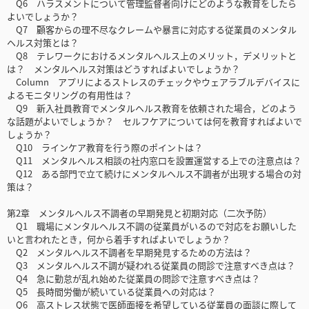
Q6 ハラスメントについて管理監督者向けにどのような教育をしたら
よいでしょうか？
Q7 顧客からの理不尽なクレームや暴言に対応する従業員のメンタル
ヘルス対策とは？
Q8 テレワークにおけるメンタルヘルス上のメリット，デメリットと
は？ メンタルヘルス対策はどうすればよいでしょうか？
Column アプリによるストレスのチェックやウェアラブルデバイスに
よるモニタリングの有用性は？
Q9 新入社員教育でメンタルヘルス教育を依頼された場合，どのよう
な話題がよいでしょうか？ セルフケアについては何を教育すればよいで
しょうか？
Q10 ラインケア教育を行う際のポイントは？
Q11 メンタルヘルス相談の社内窓口を設置運営する上での注意点は？
Q12 ある部門で立て続けにメンタルヘルス不調者が出現する場合の対
策は？
第2章 メンタルヘルス不調者の早期発見と初期対応（二次予防）
Q1 職場にメンタルヘルス不調の従業員がいるので対応をお願いした
いと言われたとき，何から着手すればよいでしょうか？
Q2 メンタルヘルス不調者を早期発見するための方法は？
Q3 メンタルヘルス不調が疑われる従業員の問診で注意すべき点は？
Q4 急に勤怠が乱れ始めた従業員の問診で注意すべき点は？
Q5 長時間労働が続いている従業員への対応は？
Q6 高ストレス状態で医師面接を希望している従業員の面談に際して