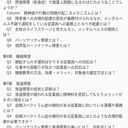
Q5 摂食障害（拒食症）で就業上問題になるのはどのようなことでし
ょうか？
Column 精神面や行動の問題が起こるメカニズムとは？
Q6 障害者への合理的配慮の提供が義務付けられるなか，メンタルヘ
ルス不調で通院をしている従業員への業務上とるべき配慮とは？
Q7 女性のライフステージと性ホルモン，メンタルヘルスの関係と
は？
Q8 パーソナリティ障害とは？
Q9 境界型パーソナリティ障害とは？
第8章 睡眠障害
Q1 朝起きられず遅刻ばかりする従業員への対応は？
Q2 仕事中の居眠りが目立つ従業員への対応は？
Q3 睡眠教育の方法，効果・メリット，対象者の選定方法とは？
第9章 発達障害
Q1 発達障害の症状と診断は？
Q2 発達障害が疑われる従業員に精神科を受診してもらうメリットが
大きい場合とは？
Q3 自閉スペクトラム症の傾向がある従業員に向いている業種や業務
とは？
Q4 自閉スペクトラム症の傾向がある従業員にはどのような合理的配
慮が必要ですか？
Q5 パーソナリティ障害と発達障害の違いとは？ 対処法とは？