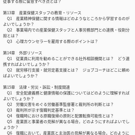
従事する際に留意すべき点とは？
第13章 産業保健スタッフの教育・リソース
Q1 産業精神保健に関する情報はどのようなところから学習するのが
よいでしょうか？
Q2 事業場内での産業保健スタッフと人事労務部門との連携・役割分
担とは？
Q3 心理カウンセラーを雇用する際のポイントは？
第14章 外部リソース
Q1 従業員に利用を勧めることができる社外相談機関とは？ どう連
携すればよいでしょうか？
Q2 就労移行支援・就労定着支援とは？ ジョブコーチはどこに頼め
ばよいでしょうか？
第15章 法律・労災・訴訟・制度関連
Q1 安全配慮義務と健康情報の保護についてはどのように理解すれば
よいでしょうか？
Q2 労働災害をめぐる労働基準監督署と裁判所の判断とは？
Q3 裁判所が示す復職判定基準とは？
Q4 復職時における原職復帰の原則と配置転換可能性とは？
Q5 産業医と事業者の見解が異なる場合，どのようにすればよいでし
ょうか？
Q6 復職において，産業医と主治医の見解が異なる場合，どのように