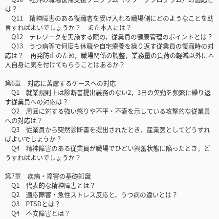
は？
Q11 精神障害のある復職者を受け入れる職場側にどのようなことを助
言すればよいでしょうか？ また本人には？
Q12 テレワークを実施する際の，従業員の健康管理のポイントとは？
Q13 うつ病等で何度も休職や自宅療養を繰り返す従業員の復職時の対
応は？ 再発防止のため，職場関係の調整，業務量の負荷の軽減以外に本
人自身に気を付けてもらうことはあるか？
第6章 対応に苦慮するケースへの対応
Q1 就業規則上は診断書提出義務のない2，3日の欠勤を頻繁に繰り返
す従業員への対応は？
Q2 周囲に対する強い怒りや不平・不満を示している攻撃的な従業員
への対応は？
Q3 従業員から突然診断書を提出されたとき，産業医としてどうすれ
ばよいでしょうか？
Q4 精神障害のある従業員が職場でひどい興奮状態に陥ったとき，ど
うすればよいでしょうか？
第7章 疾病・障害の基礎知識
Q1 代表的な精神障害とは？
Q2 適応障害・急性ストレス反応と，うつ病の違いとは？
Q3 PTSDとは？
Q4 不安障害とは？