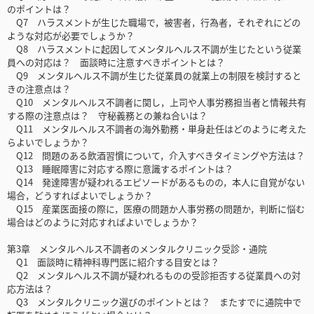
のポイントは？
Q7 ハラスメントが生じた職場で，被害者，行為者，それぞれにどの
ような対応が必要でしょうか？
Q8 ハラスメントに起因してメンタルヘルス不調が生じたという従業
員への対応は？ 面談時に注意すべきポイントとは？
Q9 メンタルヘルス不調が生じた従業員の就業上の制限を検討すると
きの注意点は？
Q10 メンタルヘルス不調者に関し，上司や人事労務担当者と情報共有
する際の注意点は？ 守秘義務との兼ね合いは？
Q11 メンタルヘルス不調者の海外勤務・単身赴任はどのように考えた
らよいでしょうか？
Q12 問題のある飲酒習慣について，介入すべきタイミングや方法は？
Q13 睡眠障害に対応する際に意識するポイントは？
Q14 発達障害が疑われるエピソードがあるものの，本人に自覚がない
場合，どうすればよいでしょうか？
Q15 産業医面接の際に，医療の問題か人事労務の問題か，判断に悩む
場合はどのように対応すればよいでしょうか？
第3章 メンタルヘルス不調者のメンタルクリニック受診・通院
Q1 面談時に精神科専門医に紹介する目安とは？
Q2 メンタルヘルス不調が疑われるものの受診拒否する従業員への対
応方法は？
Q3 メンタルクリニック選びのポイントとは？ またすでに通院中で