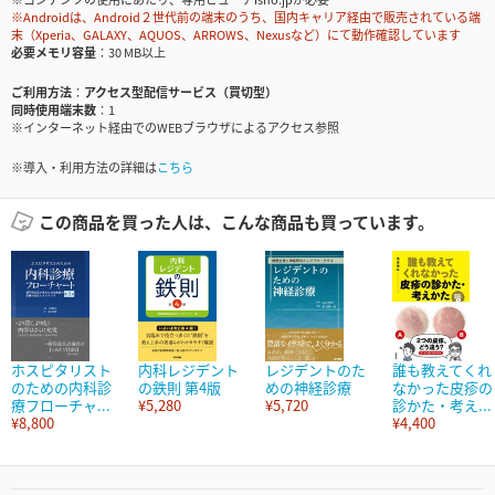
※Androidは、Android２世代前の端末のうち、国内キャリア経由で販売されている端
末（Xperia、GALAXY、AQUOS、ARROWS、Nexusなど）にて動作確認しています
必要メモリ容量
30 MB以上
ご利用方法
アクセス型配信サービス（買切型）
同時使用端末数
1
※インターネット経由でのWEBブラウザによるアクセス参照
※導入・利用方法の詳細は
こちら
この商品を買った人は、こんな商品も買っています。
ホスピタリスト
内科レジデント
レジデントのた
誰も教えてくれ
のための内科診
の鉄則 第4版
めの神経診療
なかった皮疹の
療フローチャ...
¥5,280
¥5,720
診かた・考え...
¥8,800
¥4,400