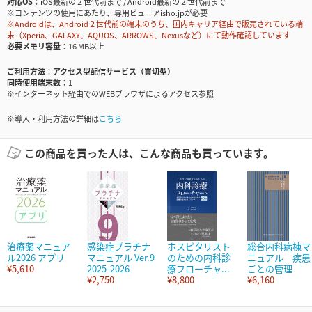
対応OS
iOS最新の２世代前まで / Android最新の２世代前まで
※コンテンツの使用にあたり、専用ビューアisho.jpが必要
※Androidは、Android２世代前の端末のうち、国内キャリア経由で販売されている端
末（Xperia、GALAXY、AQUOS、ARROWS、Nexusなど）にて動作確認しています
必要メモリ容量
16 MB以上
ご利用方法
アクセス型配信サービス（買切型）
同時使用端末数
1
※インターネット経由でのWEBブラウザによるアクセス参照
※導入・利用方法の詳細は
こちら
この商品を買った人は、こんな商品も買っています。
治療薬マニュア
感染症プラチナ
ホスピタリスト
総合内科病棟マ
ル2026 アプリ
マニュアル Ver.9
のための内科診
ニュアル 疾患
¥5,610
2025-2026
療フローチャ...
ごとの管理
¥2,750
¥8,800
¥6,160