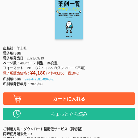
出版社
羊土社
電子版ISBN
電子版発売日
2023/09/19
ページ数
488ページ
判型
B6変型
フォーマット
PDF（パソコンへのダウンロード不可）
¥4,180
電子版販売価格：
(本体¥3,800＋税10％)
印刷版ISBN
978-4-7581-0948-2
印刷版発行年月
2023/09
カートに入れる
ちょっと立ち読み
ご利用方法
ダウンロード型配信サービス（買切型）
同時使用端末数
3