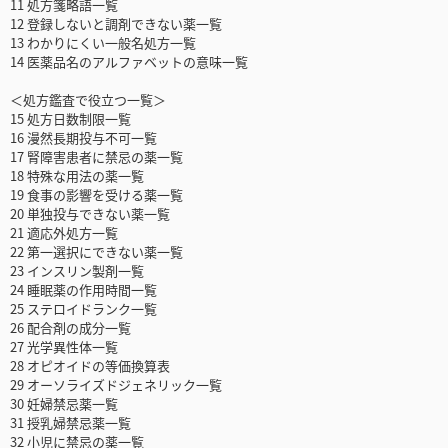
11 処方箋略語一覧
12 登録しないと調剤できない薬一覧
13 わかりにくい一般名処方一覧
14 医薬品名のアルファベットの意味一覧
＜処方鑑査で役立つ一覧＞
15 処方日数制限一覧
16 漫然長期投与不可一覧
17 腎障害患者に禁忌の薬一覧
18 特殊な用法の薬一覧
19 食事の影響を受ける薬一覧
20 単独投与できない薬一覧
21 適応外処方一覧
22 第一選択にできない薬一覧
23 インスリン製剤一覧
24 睡眠薬の作用時間一覧
25 ステロイドランク一覧
26 配合剤の成分一覧
27 光学異性体一覧
28 オピオイドの等価換算表
29 オーソライズドジェネリック一覧
30 妊婦禁忌薬一覧
31 授乳婦禁忌薬一覧
32 小児に禁忌の薬一覧