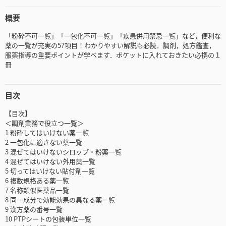
概要
「粉砕不可一覧」「一包化不可一覧」「疾患併用禁忌一覧」など，便利な
薬の一覧が充実の57項目！わかりやすい解説も必読．調剤，処方鑑査，
服薬指導の重要ポイントが学べます．ポケットに入れておきたい必携の１
冊
目次
【目次】
＜調剤業務で役立つ一覧＞
1 粉砕してはいけない薬一覧
2 一包化に適さない薬一覧
3 混ぜてはいけないシロップ・粉薬一覧
4 混ぜてはいけない外用薬一覧
5 切ってはいけない貼付剤一覧
6 複数規格ある薬一覧
7 名称類似医薬品一覧
8 同一成分で効能効果の異なる薬一覧
9 漢方薬の番号一覧
10 PTPシートの包装単位一覧