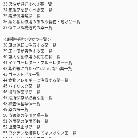
33 男性が避妊すべき薬一覧
34 家族歴を聞くべき薬一覧
35 疾患併用禁忌一覧
36 薬と相互作用のある飲食物・嗜好品一覧
37 似ている構造式の薬一覧
＜服薬指導で役立つ一覧＞
38 車の運転に注意する薬一覧
39 尿・便が着色する薬一覧
40 重大な副作用の初期症状一覧
41 イエローレター・ブルーレター一覧
42 紫外線に当たってはいけない薬一覧
43 ゴーストピル一覧
44 食物アレルギーに注意する薬一覧
45 ハイリスク薬一覧
46 術前休薬期間一覧
47 冷所保存が必要な薬一覧
48 検査値基準値一覧
49 薬の味一覧
50 点眼薬の使用間隔一覧
51 外用薬の使用回数一覧
52 出席停止期間一覧
53 ワクチンを接種してはいけない薬一覧