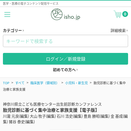
医学・医療の電子コンテンツ配信サービス
0
カテゴリー
詳細検索
ログイン／新規登録
初めての方へ
TOP
すべて
臨床医学（領域別）
小児科・新生児
胎児診断に基づく集中
治療と家族支援
神奈川県立こども医療センター出生前診断カンファレンス
胎児診断に基づく集中治療と家族支援【電子版】
川瀧 元良(編集) 大山 牧子(編集) 石川 浩史(編集) 豊島 勝昭(編集) 金 基成(編
集) 猪谷 泰史(編集)