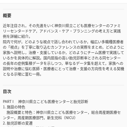
概要
近年注目され，その先進をいく神奈川県立こども医療センターのファミ
リーセンタードケア，アドバンス・ケア・プランニングの考え方と実践
例を詳細に紹介。
院内で何が，どのような視点で話し合われているか，幅広い多職種医療者
の「視点」を丁寧に取り込むカンファレンスの実際をまとめ，どのように
家族へ説明し，治療・支援しているか，どのようにチーム医療で実践して
いるかを具体的に解説。国内屈指の高い胎児診断率とされる同センター
の⻑年の症例集積データを示しつつ，単なるデータ集を超えて，家族への
説明や治療に悩む医師・医療者にとって治療・支援の方向性を考える契機
となる示唆に富む一冊。
目次
PART I 神奈川県立こども医療センターと胎児診断
1. 施設の特色
施設概要と特色：神奈川県立こども医療センター，総合周産期医療セ
ンター，周産期医療部門，新生児科（NICU）
2. 胎児診断の変遷