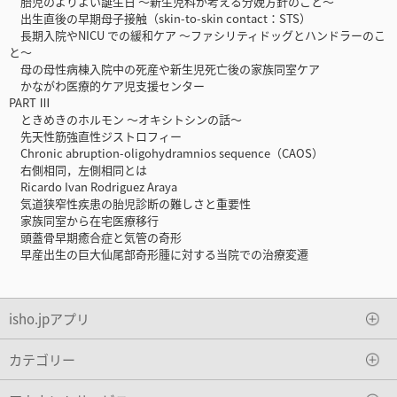
胎児のよりよい誕生日 〜新生児科が考える分娩方針のこと〜
出生直後の早期母子接触（skin-to-skin contact：STS）
長期入院やNICU での緩和ケア 〜ファシリティドッグとハンドラーのこ
と〜
母の母性病棟入院中の死産や新生児死亡後の家族同室ケア
かながわ医療的ケア児支援センター
PART Ⅲ
ときめきのホルモン 〜オキシトシンの話〜
先天性筋強直性ジストロフィー
Chronic abruption-oligohydramnios sequence（CAOS）
右側相同，左側相同とは
Ricardo Ivan Rodriguez Araya
気道狭窄性疾患の胎児診断の難しさと重要性
家族同室から在宅医療移行
頭蓋骨早期癒合症と気管の奇形
早産出生の巨大仙尾部奇形腫に対する当院での治療変遷
isho.jpアプリ
カテゴリー