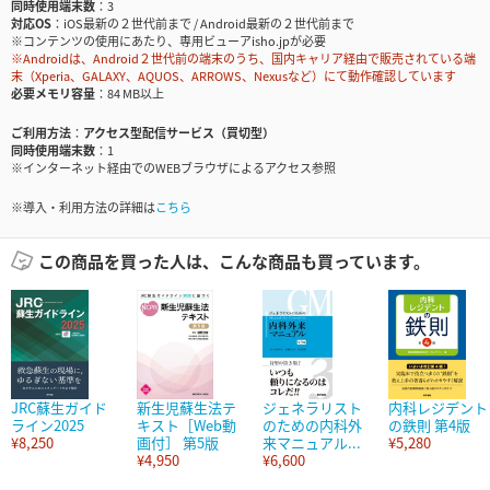
同時使用端末数
3
対応OS
iOS最新の２世代前まで / Android最新の２世代前まで
※コンテンツの使用にあたり、専用ビューアisho.jpが必要
※Androidは、Android２世代前の端末のうち、国内キャリア経由で販売されている端
末（Xperia、GALAXY、AQUOS、ARROWS、Nexusなど）にて動作確認しています
必要メモリ容量
84 MB以上
ご利用方法
アクセス型配信サービス（買切型）
同時使用端末数
1
※インターネット経由でのWEBブラウザによるアクセス参照
※導入・利用方法の詳細は
こちら
この商品を買った人は、こんな商品も買っています。
JRC蘇生ガイド
新生児蘇生法テ
ジェネラリスト
内科レジデント
ライン2025
キスト［Web動
のための内科外
の鉄則 第4版
¥8,250
画付］ 第5版
来マニュアル...
¥5,280
¥4,950
¥6,600