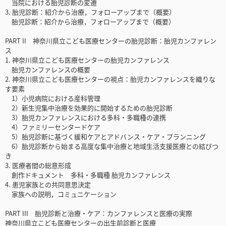
当院における胎児診断の変遷
3. 胎児診断：紹介から治療，フォローアップまで（概要）
胎児診断：紹介から治療，フォローアップまで（概要）
PART II 神奈川県立こども医療センターの胎児診断：胎児カンファレン
ス
1. 神奈川県立こども医療センターの胎児カンファレンス
胎児カンファレンスの概要
2. 神奈川県立こども医療センターの視点：胎児カンファレンスを織りな
す要素
1）小児病院における産科管理
2）新生児集中治療を効果的に開始するための胎児診断
3）胎児カンファレンスにおける多科・多職種の連携
4）ファミリーセンタードケア
5）胎児診断に基づく緩和ケアとアドバンス・ケア・プランニング
6）胎児診断から始まる高度な集中治療と地域生活支援医療との結びつ
き
3. 医療者間の総意形成
創作ドキュメント 多科・多職種 胎児カンファレンス
4. 患児家族との共同意思決定
家族への説明，コミュニケーション
PART III 胎児診断と治療・ケア：カンファレンスと医療の実際
神奈川県立こども医療センターの出生前診断と医療