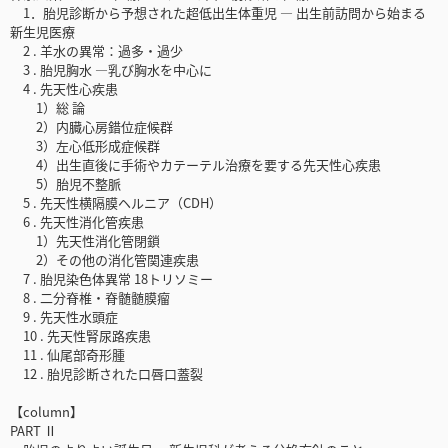
1．胎児診断から予想された超低出生体重児 ― 出生前訪問から始まる
新生児医療
2 . 羊水の異常：過多・過少
3 . 胎児胸水 ―乳び胸水を中心に
4 . 先天性心疾患
1）総 論
2）内臓心房錯位症候群
3）左心低形成症候群
4）出生直後に手術やカテーテル治療を要する先天性心疾患
5）胎児不整脈
5 . 先天性横隔膜ヘルニア（CDH）
6 . 先天性消化管疾患
1）先天性消化管閉鎖
2）その他の消化管関連疾患
7 . 胎児染色体異常 18トリソミー
8 . 二分脊椎・脊髄髄膜瘤
9 . 先天性水頭症
10 . 先天性腎尿路疾患
11 . 仙尾部奇形腫
12 . 胎児診断された口唇口蓋裂
【column】
PART Ⅱ