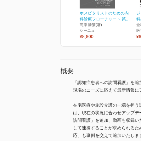
ホスピタリストのための内
ジ
科診療フローチャート 第...
科
髙岸 勝繁(著)
金
シーニュ
医
¥8,800
¥6
概要
「認知症患者への訪問看護」を追
現場のニーズに応えて最新情報に
在宅医療や施設介護の一端を担う
は、現在の状況に合わせアップデ
訪問看護」を追加、動画も収録い
して連携することが求められるため
応」も事例を交えて追加いたしま