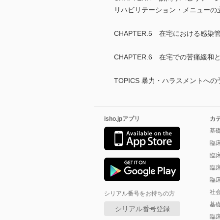
リハビリテーション・メニューの
CHAPTER.5 在宅における感染
CHAPTER.6 在宅での苦痛緩和
TOPICS 暴力・ハラスメントへ
isho.jpアプリ
カ
基
臨
臨
臨
臨
社
シリアル番号をお持ちの方
基
シリアル番号登録
臨