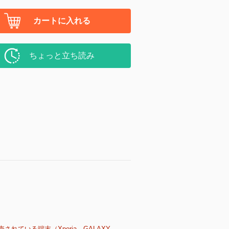
カートに入れる
ちょっと立ち読み
売されている端末（Xperia、GALAXY、