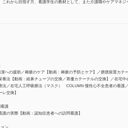
、これから目指す方、看護学生の教材として、また介護職やケアマネジ
技
理／清潔への援助／褥瘡のケア【動画：褥瘡の予防とケア】／膀胱留置カテ
栄養法【動画：経鼻チューブの交換／胃瘻カテーテルの交換】／在宅中
療法／在宅人工呼吸療法（マスク） COLUMN 慢性心不全患者の看護
ーレ交換】
問看護
看護の実際【動画：認知症患者への訪問看護】
ション