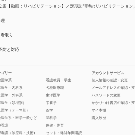
立案【動画：リハビリテーション】／定期訪問時のリハビリテーション
管理
と看取り
の予防と対応
テゴリー
アカウントサービス
礎医学系
看護教員・学生
個人情報の確認・変更
床医学・内科系
各種医療職
メールアドレスの確認・変
床医学・外科系
東洋医学
パスワードの変更
床医学（領域別）
栄養学
かかりつけ書店の確認・変
床医学（テーマ別）
薬学
マイ本棚
会医学系・医学一般など
歯科学
購入履歴
礎看護
保健・体育
床看護（診療科・技術）
セット・雑誌年間購読