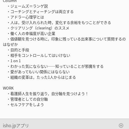
Column
・ジェームズ＝ランゲ説
・コーチングとティーチングは両立する
・アドラー心理学とは
・人は，受け入れられた時，変化する余裕をもつことができる
・クリアリング（clearing）のススメ
・働く人の幸福度が高い企業
・価値観を見つける時に，印象に残っている出来事について質問するの
はなぜか
・目的と手段
・相手をコントロールしてはいけない
・1 on 1
・わかった気にならない──知っていることが邪魔をする
・愛があってもいい関係にはならない
・組織の変革は，たった1人からはじまる
WORK
・看護師人生を振り返り，自分軸を見つけよう！
・管理者としての自分軸
・セルフケアをしよう
isho.jpアプリ