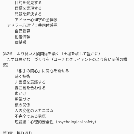
目的を発見する
目標を実現する
問題を解決する
アドラー心理学の全体像
アドラー心理学：共同体感覚
自己受容
他者信頼
貢献感
第2章 より良い人間関係を築く（土壌を耕して豊かに）
まずは豊かな土づくりを（コーチとクライアントのより良い関係の構
築）
「相手の関心」に関心を寄せる
聴く技術
非言語を意識する
雰囲気を合わせる
声かけ
勇気づけ
横の関係
人の変化のメカニズム
不完全である勇気
理論編：心理的安全性（psychological safety）
第3章 振り返り