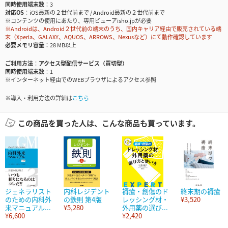
同時使用端末数
3
対応OS
iOS最新の２世代前まで / Android最新の２世代前まで
※コンテンツの使用にあたり、専用ビューアisho.jpが必要
※Androidは、Android２世代前の端末のうち、国内キャリア経由で販売されている端
末（Xperia、GALAXY、AQUOS、ARROWS、Nexusなど）にて動作確認しています
必要メモリ容量
28 MB以上
ご利用方法
アクセス型配信サービス（買切型）
同時使用端末数
1
※インターネット経由でのWEBブラウザによるアクセス参照
※導入・利用方法の詳細は
こちら
この商品を買った人は、こんな商品も買っています。
ジェネラリスト
内科レジデント
褥瘡・創傷のド
終末期の褥瘡
のための内科外
の鉄則 第4版
レッシング材・
¥3,520
来マニュアル...
¥5,280
外用薬の選び...
¥6,600
¥2,420