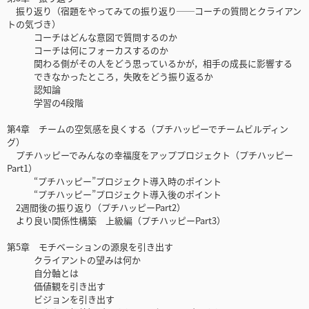
振り返り（宿題をやってみての振り返り──コーチの質問とクライアン
トの気づき）
コーチはどんな意図で質問するのか
コーチは何にフォーカスするのか
関わる側がその人をどう思っているかが，相手の成長に影響する
できなかったところ，失敗をどう振り返るか
認知論
学習の4段階
第4章 チームの空気感を良くする（プチハッピーでチームビルディン
グ）
プチハッピーでみんなの幸福度をアッププロジェクト（プチハッピー
Part1）
“プチハッピー”プロジェクト導入時のポイント
“プチハッピー”プロジェクト導入後のポイント
2週間後の振り返り（プチハッピーPart2）
より良い関係性構築 上級編（プチハッピーPart3）
第5章 モチベーションの源泉を引き出す
クライアントの望みは何か
自分軸とは
価値観を引き出す
ビジョンを引き出す