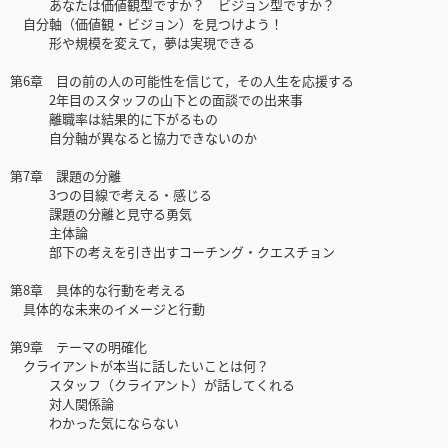
あなたは価値観型ですか？ ビジョン型ですか？
自分軸（価値観・ビジョン）を見つけよう！
形や規模を変えて，夢は実現できる
第6章 目の前の人の可能性を信じて，その人生を応援する
2年目のスタッフの山下との面談での出来事
離職率は結果的に下がるもの
自分軸が異なると協力できないのか
第7章 課題の分離
3つの目線で考える・感じる
課題の分離と見守る勇気
主体論
部下の考えを引き出すコーチング・クエスチョン
第8章 具体的な行動を考える
具体的な未来のイメージと行動
第9章 テーマの明確化
クライアントが本当に話したいことは何？
スタッフ（クライアント）が話してくれる
対人関係論
わかった気にならない