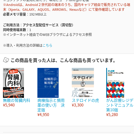
※Androidは、Android２世代前の端末のうち、国内キャリア経由で販売されている端
末（Xperia、GALAXY、AQUOS、ARROWS、Nexusなど）にて動作確認しています
必要メモリ容量
192 MB以上
ご利用方法
アクセス型配信サービス（買切型）
同時使用端末数
1
※インターネット経由でのWEBブラウザによるアクセス参照
※導入・利用方法の詳細は
こちら
この商品を買った人は、こんな商品も買っています。
無敵の腎臓内科
病棟指示と頻用
ステロイドの虎
がん診療レジデ
¥5,940
薬の使い方 決
¥3,300
ントマニュアル
定版
第10版
¥4,950
¥5,280