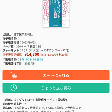
出版社
日本医事新報社
電子版ISBN
電子版発売日
2023/10/23
ページ数
320ページ
判型
B5
フォーマット
PDF（パソコンへのダウンロード不可）
¥14,300
電子版販売価格：
(本体¥13,000＋税10％)
印刷版ISBN
978-4-7849-6280-8
印刷版発行年月
2023/09
カートに入れる
ちょっと立ち読み
ご利用方法
ダウンロード型配信サービス（買切型）
同時使用端末数
2
対応OS
iOS最新の２世代前まで / Android最新の２世代前まで
※コンテンツの使用にあたり、専用ビューアisho.jpが必要