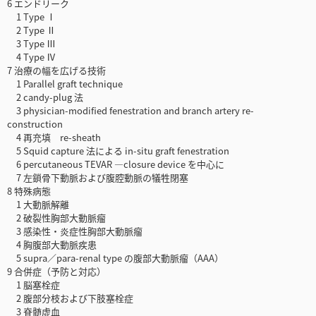
6 エンドリーク
1 Type Ⅰ
2 Type Ⅱ
3 Type Ⅲ
4 Type Ⅳ
7 治療の幅を広げる技術
1 Parallel graft technique
2 candy-plug 法
3 physician-modified fenestration and branch artery re-
construction
4 再充填 re-sheath
5 Squid capture 法による in-situ graft fenestration
6 percutaneous TEVAR ―closure device を中心に
7 左鎖骨下動脈および腹腔動脈の犠牲閉塞
8 特殊病態
1 大動脈解離
2 破裂性胸部大動脈瘤
3 感染性・炎症性胸部大動脈瘤
4 胸腹部大動脈疾患
5 supra／para-renal type の腹部大動脈瘤（AAA）
9 合併症（予防と対応）
1 脳塞栓症
2 腹部分枝および下肢塞栓症
3 脊髄虚血