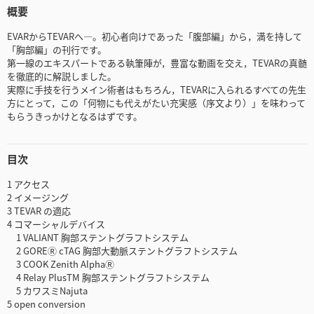
概要
EVARからTEVARへ―。初心者向けであった「腹部編」から，満を持して
「胸部編」の刊行です。
第一線のエキスパートである執筆陣が，豊富な動画を交え，TEVARの真髄
を徹底的に解説しました。
実際に手技を行うメイン術者はもちろん，TEVARに入られるすべての先生
方にとって，この「何物にも代えがたい充実感（序文より）」を味わって
もらうきっかけとなるはずです。
目次
1 アクセス
2 イメージング
3 TEVAR の適応
4 コマーシャルデバイス
1 VALIANT 胸部ステントグラフトシステム
2 GOREⓇ cTAG 胸部大動脈ステントグラフトシステム
3 COOK Zenith AlphaⓇ
4 Relay PlusTM 胸部ステントグラフトシステム
5 カワスミNajuta
5 open conversion