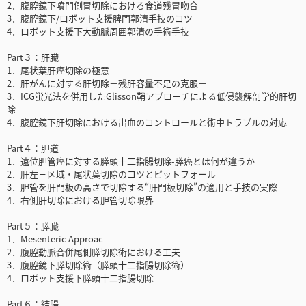
2．腹腔鏡下噴門側胃切除における食道残胃吻合
3．腹腔鏡下/ロボット支援脾門郭清手技のコツ
4．ロボット支援下大動脈周囲郭清の手術手技
Part３：肝臓
1．尾状葉肝癌切除の極意
2．肝がんに対する肝切除－残肝容量不足の克服－
3．ICG蛍光法を併用したGlisson鞘アプローチによる低侵襲解剖学的肝切
除
4．腹腔鏡下肝切除における出血のコントロールと術中トラブルの対応
Part４：胆道
1．遠位胆管癌に対する膵頭十二指腸切除-膵癌とは何が違うか
2．肝左三区域・尾状葉切除のコツとピットフォール
3．胆管を肝門板の高さで切除する“肝門板切除”の適用と手技の実際
4．右側肝切除における胆管切除限界
Part５：膵臓
1．Mesenteric Approac
2．腹腔動脈合併尾側膵切除術における工夫
3．腹腔鏡下膵切除術（膵頭十二指腸切除術）
4．ロボット支援下膵頭十二指腸切除
Part６：結腸