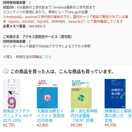
同時使用端末数
2
対応OS
iOS最新の２世代前まで / Android最新の２世代前まで
※コンテンツの使用にあたり、専用ビューアisho.jpが必要
※Androidは、Android２世代前の端末のうち、国内キャリア経由で販売されている端
末（Xperia、GALAXY、AQUOS、ARROWS、Nexusなど）にて動作確認しています
必要メモリ容量
580 MB以上
ご利用方法
アクセス型配信サービス（買切型）
同時使用端末数
1
※インターネット経由でのWEBブラウザによるアクセス参照
※導入・利用方法の詳細は
こちら
この商品を買った人は、こんな商品も買っています。
感染症プラチナ
大腸癌治療ガイ
膵・消化管神経
病棟指示と頻用
マニュアル Ver.9
ドライン 医師用
内分泌腫瘍
薬の使い方 決
2025-2026
2026年版
（NEN）診療...
定版
¥2,750
¥2,860
¥4,180
¥4,950