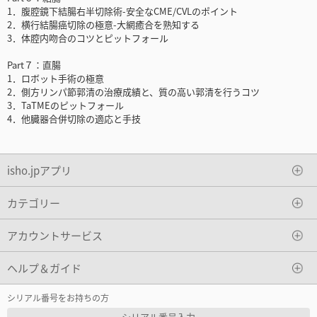
1．腹腔鏡下結腸右半切除術-安全なCME/CVLのポイント
2．横行結腸癌切除の極意-大網癒合を熟知する
3．体腔内吻合のコツとピットフォール
Part７：直腸
1．ロボット手術の極意
2．側方リンパ節郭清の治療成績と、質の高い郭清を行うコツ
3．TaTMEのピットフォール
4．他臓器合併切除の適応と手技
isho.jpアプリ
カテゴリー
アカウントサービス
ヘルプ＆ガイド
シリアル番号をお持ちの方
シリアル番号入力