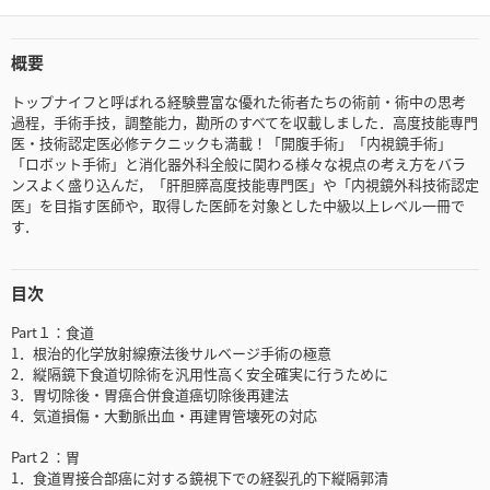
概要
トップナイフと呼ばれる経験豊富な優れた術者たちの術前・術中の思考
過程，手術手技，調整能力，勘所のすべてを収載しました．高度技能専門
医・技術認定医必修テクニックも満載！「開腹手術」「内視鏡手術」
「ロボット手術」と消化器外科全般に関わる様々な視点の考え方をバラ
ンスよく盛り込んだ，「肝胆膵高度技能専門医」や「内視鏡外科技術認定
医」を目指す医師や，取得した医師を対象とした中級以上レベル一冊で
す．
目次
Part１：食道
1．根治的化学放射線療法後サルベージ手術の極意
2．縦隔鏡下食道切除術を汎用性高く安全確実に行うために
3．胃切除後・胃癌合併食道癌切除後再建法
4．気道損傷・大動脈出血・再建胃管壊死の対応
Part２：胃
1．食道胃接合部癌に対する鏡視下での経裂孔的下縦隔郭清