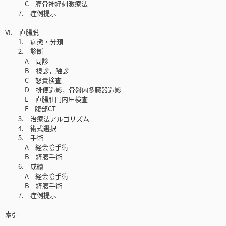
C 脛骨神経刺激療法
7. 症例提示
VI. 直腸脱
1. 病態・分類
2. 診断
A 問診
B 視診，触診
C 怒責検査
D 排便造影，骨盤内多臓器造影
E 直腸肛門内圧検査
F 腹部CT
3. 治療法アルゴリズム
4. 術式選択
5. 手術
A 経会陰手術
B 経腹手術
6. 成績
A 経会陰手術
B 経腹手術
7. 症例提示
索引