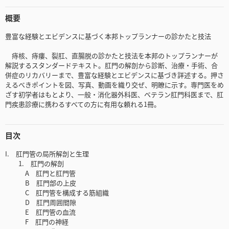
概要
豊富な経験とエビデンスに基づく本邦トップランナーの診かたと技法
痔核、痔瘻、裂肛、直腸脱の診かたと技法を本邦のトップランナーが
解説するスタンダードテキスト。肛門の解剖から診断、治療・手術、合
併症のリカバリーまで、豊富な経験とエビデンスに基づき詳述する。押さ
えるべきポイントを図、写真、動画を織り交ぜ、明瞭に示す。専門医をめ
ざす初学者はもとより、一般・消化器外科医、ベテラン肛門科医まで、肛
門疾患診療に携わるすべての方に有用な頼れる1冊。
目次
I. 肛門管の局所解剖と生理
1. 肛門の解剖
A 肛門と肛門管
B 肛門部の上皮
C 肛門管を構成する筋組織
D 肛門周囲間隙
E 肛門管の血流
F 肛門の神経