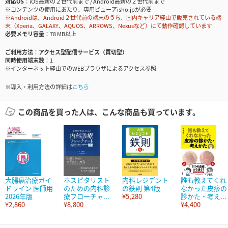
対応OS
iOS最新の２世代前まで / Android最新の２世代前まで
※コンテンツの使用にあたり、専用ビューアisho.jpが必要
※Androidは、Android２世代前の端末のうち、国内キャリア経由で販売されている端
末（Xperia、GALAXY、AQUOS、ARROWS、Nexusなど）にて動作確認しています
必要メモリ容量
78 MB以上
ご利用方法
アクセス型配信サービス（買切型）
同時使用端末数
1
※インターネット経由でのWEBブラウザによるアクセス参照
※導入・利用方法の詳細は
こちら
この商品を買った人は、こんな商品も買っています。
大腸癌治療ガイ
ホスピタリスト
内科レジデント
誰も教えてくれ
ドライン 医師用
のための内科診
の鉄則 第4版
なかった皮疹の
2026年版
療フローチャ...
¥5,280
診かた・考え...
¥2,860
¥8,800
¥4,400