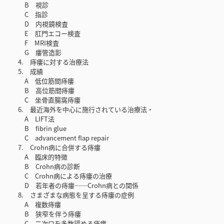
B 視診
C 指診
D 内視鏡検査
E 肛門エコー検査
F MRI検査
G 瘻管造影
4. 痔瘻に対する治療法
5. 成績
A 低位筋間痔瘻
B 高位筋間痔瘻
C 坐骨直腸窩痔瘻
6. 最近海外を中心に施行されている治療法・
A LIFT法
B fibrin glue
C advancement flap repair
7. Crohn病に合併する痔瘻
A 臨床的特徴
B Crohn病の診断
C Crohn病による痔瘻の治療
D 若年者の痔瘻──Crohn病との関係
8. さまざまな病態を呈する痔瘻の症例
A 複数痔瘻
B 狭窄を伴う痔瘻
C 二次口を多数認める痔瘻