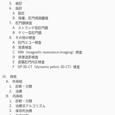
5. 視診
6. 指診
A 裂肛
B 痔瘻，肛門周囲膿瘍
7. 肛門鏡検査
A ストランゲ型肛門鏡
B ケリー型肛門鏡
8. その他の検査
A 肛門エコー検査
B 怒責検査
C MRI（magnetic resonance imaging）検査
D 排便造影検査
E 直腸肛門内圧検査
F DP 3D-CT（dynamic pelvic 3D-CT）検査
III. 痔核
A. 外痔核
1. 診断・分類
2. 治療
B. 内痔核
1. 診断・分類
2. 治療法アルゴリズム
3. 保存的治療