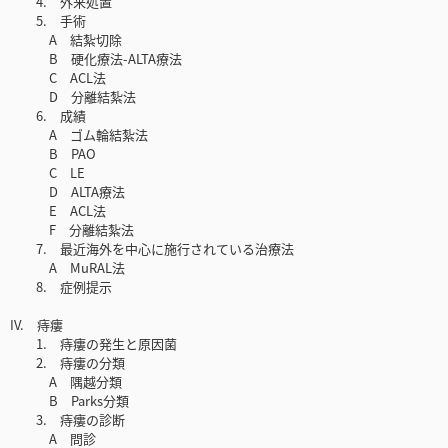
4. 外来処置
5. 手術
A 結紮切除
B 硬化療法-ALTA療法
C ACL法
D 分離結紮法
6. 成績
A ゴム輪結紮法
B PAO
C LE
D ALTA療法
E ACL法
F 分離結紮法
7. 最近海外を中心に施行されている治療法
A MuRAL法
8. 症例提示
IV. 痔瘻
1. 痔瘻の発生と原因菌
2. 痔瘻の分類
A 隅越分類
B Parks分類
3. 痔瘻の診断
A 問診