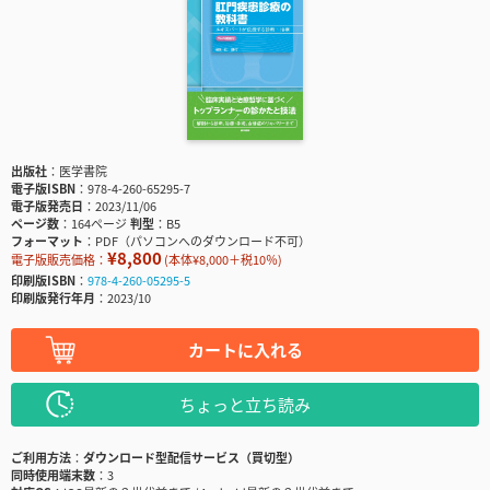
出版社
医学書院
電子版ISBN
978-4-260-65295-7
電子版発売日
2023/11/06
ページ数
164ページ
判型
B5
フォーマット
PDF（パソコンへのダウンロード不可）
¥8,800
電子版販売価格：
(本体¥8,000＋税10％)
印刷版ISBN
978-4-260-05295-5
印刷版発行年月
2023/10
カートに入れる
ちょっと立ち読み
ご利用方法
ダウンロード型配信サービス（買切型）
同時使用端末数
3