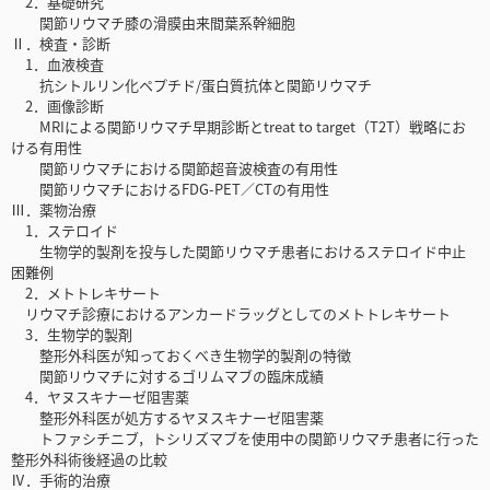
2．基礎研究
関節リウマチ膝の滑膜由来間葉系幹細胞
Ⅱ．検査・診断
1．血液検査
抗シトルリン化ペプチド/蛋白質抗体と関節リウマチ
2．画像診断
MRIによる関節リウマチ早期診断とtreat to target（T2T）戦略にお
ける有用性
関節リウマチにおける関節超音波検査の有用性
関節リウマチにおけるFDG-PET／CTの有用性
Ⅲ．薬物治療
1．ステロイド
生物学的製剤を投与した関節リウマチ患者におけるステロイド中止
困難例
2．メトトレキサート
リウマチ診療におけるアンカードラッグとしてのメトトレキサート
3．生物学的製剤
整形外科医が知っておくべき生物学的製剤の特徴
関節リウマチに対するゴリムマブの臨床成績
4．ヤヌスキナーゼ阻害薬
整形外科医が処方するヤヌスキナーゼ阻害薬
トファシチニブ，トシリズマブを使用中の関節リウマチ患者に行った
整形外科術後経過の比較
Ⅳ．手術的治療