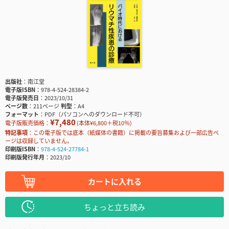
出版社
南江堂
電子版ISBN
978-4-524-28384-2
電子版発売日
2023/10/31
ページ数
211ページ
判型
A4
フォーマット
PDF（パソコンへのダウンロード不可）
¥7,480
電子版販売価格：
(本体¥6,800＋税10％)
特記事項
この電子版では底本（紙媒体の書籍）に掲載の要旨募集および一部広告ペ
ージは収録していません。
印刷版ISBN
978-4-524-27784-1
印刷版発行年月
2023/10
カートに入れる
ちょっと立ち読み