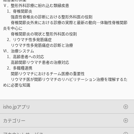
Ⅴ．整形外科診療に紛れ込む類縁疾患
1．脊椎関節炎
強直性脊椎炎の診断における整形外科医の役割
脊椎関節炎外来における診療の実際と最新の動向―体軸性脊椎関節
炎を中心に
脊椎関節炎の現状と整形外科医の役割
2．リウマチ性多発筋痛症
リウマチ性多発筋痛症の診断と治療
Ⅵ．治療システム
1．高齢患者への対応
高齢関節リウマチ患者の治療対応
2．多職種連携
関節リウマチにおけるチーム医療の重要性
リウマチ医が関節リウマチのリハビリテーション治療を理解するた
めに必要な知識
isho.jpアプリ
カテゴリー