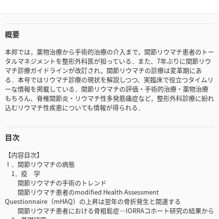
概要
本邦では，薬物治療から手術的治療の介入まで，関節リウマチ患者のトー
タルマネジメントを整形外科医が担っている．また、7年ぶりに関節リウ
マチ診療ガイドラインが改訂され，関節リウマチの診療は変革期にあ
る．本号ではリウマチ診療の現状を解説しつつ、実臨床で役立つタイムリ
ーな情報を掲載している．関節リウマチの評価・手術的治療・薬物治療
もちろん、脊椎関節炎・リウマチ性多発筋痛症など，整形外科診療に紛れ
込むリウマチ性疾患についても情報が得られる．
目次
【内容目次】
Ⅰ．関節リウマチの病態
1．疫 学
関節リウマチの手術のトレンド
関節リウマチ患者のmodified Health Assessment
Questionnaire（mHAQ）の上昇は翌年の骨折発生と関連する
関節リウマチ患者における骨粗鬆症―IORRAコホート研究の結果から