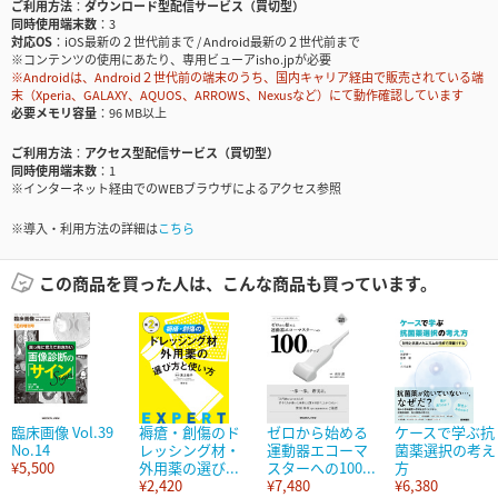
ご利用方法
ダウンロード型配信サービス（買切型）
同時使用端末数
3
対応OS
iOS最新の２世代前まで / Android最新の２世代前まで
※コンテンツの使用にあたり、専用ビューアisho.jpが必要
※Androidは、Android２世代前の端末のうち、国内キャリア経由で販売されている端
末（Xperia、GALAXY、AQUOS、ARROWS、Nexusなど）にて動作確認しています
必要メモリ容量
96 MB以上
ご利用方法
アクセス型配信サービス（買切型）
同時使用端末数
1
※インターネット経由でのWEBブラウザによるアクセス参照
※導入・利用方法の詳細は
こちら
この商品を買った人は、こんな商品も買っています。
臨床画像 Vol.39
褥瘡・創傷のド
ゼロから始める
ケースで学ぶ抗
No.14
レッシング材・
運動器エコーマ
菌薬選択の考え
¥5,500
外用薬の選び...
スターへの100...
方
¥2,420
¥7,480
¥6,380