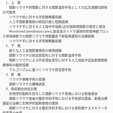
1．上 肢
関節リウマチ肘関節に対する関節温存手術としての広汎滑膜切除術
の可能性
リウマチ肘に対する手術戦略最前線
人工手関節置換術の術前計画と短期成績
リウマチ手に対する人工指中手指節/近位指節間関節の歴史と現況
Monitored anesthesia careと超音波ガイド下選択的知覚神経ブロッ
ク併用麻酔での関節リウマチ伸筋腱皮下断裂再建術の治療経験
リウマチ手に対する手術戦略最前線
2．下 肢
新たな人工足関節置換術の使用経験
関節リウマチの前足部変形に対する関節温存手術
関節リウマチによる外反母趾変形に対する人工母趾中足趾節間関節
置換術の臨床成績
アルゴリズムに基づくリウマチ前足部手術
3．脊 椎
リウマチ頚椎手術の変遷
関節リウマチの腰椎病変
4．周術期合併症対策
生物学的製剤を投与した関節リウマチ患者における術後感染
関節リウマチ患者の整形外科手術における手術部位感染，創傷治癒
遅延の治療と生物学的製剤使用の関係
関節リウマチに対する整形外科手術における周術期ヤヌスキナーゼ
阻害薬の休薬