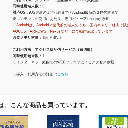
同時使用端末数
3
対応OS
iOS最新の２世代前まで / Android最新の２世代前まで
※コンテンツの使用にあたり、専用ビューアisho.jpが必要
※Androidは、Android２世代前の端末のうち、国内キャリア経由で販
AQUOS、ARROWS、Nexusなど）にて動作確認しています
必要メモリ容量
156 MB以上
ご利用方法
アクセス型配信サービス（買切型）
同時使用端末数
1
※インターネット経由でのWEBブラウザによるアクセス参照
※導入・利用方法の詳細は
こちら
は、こんな商品も買っています。