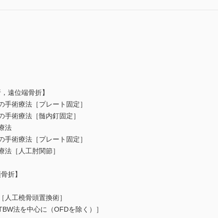
折，遠位端骨折】
折の手術療法［プレート固定］
折の手術療法［髄内釘固定］
療法
折の手術療法［プレート固定］
術療法［人工肘関節］
頭骨折】
法［人工橈骨頭置換術］
TBW法を中心に（OFDを除く）］