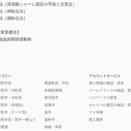
療法［深屈曲シャーレ固定の手技と注意点］
法［仰臥位法］
法［側臥位法］
・変形癒合】
観血的関節授動術
テゴリー
アカウントサービス
礎医学系
看護教員・学生
個人情報の確認・変更
床医学・内科系
各種医療職
メールアドレスの確認・変
床医学・外科系
東洋医学
パスワードの変更
床医学（領域別）
栄養学
かかりつけ書店の確認・変
床医学（テーマ別）
薬学
マイ本棚
会医学系・医学一般など
歯科学
購入履歴
礎看護
保健・体育