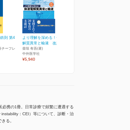
鉄則 第4
より理解を深める！体液電
解質異常と輸液 改訂4版
科チーフレ
柴垣 有吾(著)
中外医学社
¥5,940
医必携の1冊。日常診療で頻繁に遭遇する
tability：CEI）等について、診断・治
できる。