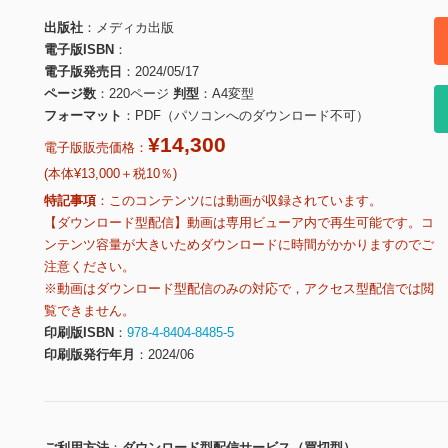
出版社
メディカ出版
電子版ISBN
電子版発売日
2024/05/17
ページ数
220ページ
判型
A4変型
フォーマット
PDF（パソコンへのダウンロード不可）
¥14,300
電子版販売価格：
(本体¥13,000＋税10％)
特記事項
このコンテンツには動画が収録されています。
【ダウンロード型配信】動画は専用ビューア内で再生可能です。コ
ンテンツ容量が大きいためダウンロードに時間がかかりますのでご
注意ください。
※動画はダウンロード型配信のみの対応で，アクセス型配信では閲
覧できません。
印刷版ISBN
978-4-8404-8485-5
印刷版発行年月
2024/06
ご利用方法
ダウンロード型配信サービス（買切型）