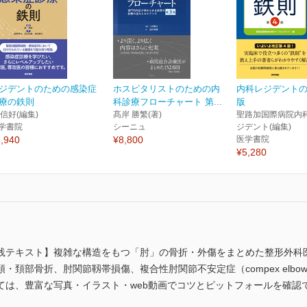
ジデントのための感染症
ホスピタリストのための内
内科レジデントの
療の鉄則
科診療フローチャート 第...
版
 信好(編集)
髙岸 勝繁(著)
聖路加国際病院内
学書院
シーニュ
ジデント(編集)
,940
¥8,800
医学書院
¥5,280
践テキスト】複雑な構造をもつ「肘」の骨折・外傷をまとめた整形外科
部骨折、肘関節靱帯損傷、複合性肘関節不安定症（compex elbow ins
ては、豊富な写真・イラスト・web動画でコツとピットフォールを確認