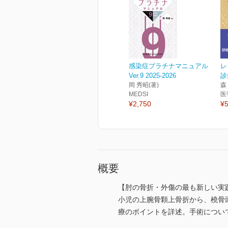
感染症プラチナマニュアル
レ
Ver.9 2025-2026
診
岡 秀昭(著)
森
MEDSI
医
¥2,750
¥5
概要
【肘の骨折・外傷の最も新しい実
小児の上腕骨顆上骨折から、橈骨頭・頚
療のポイントを詳述。手術につい