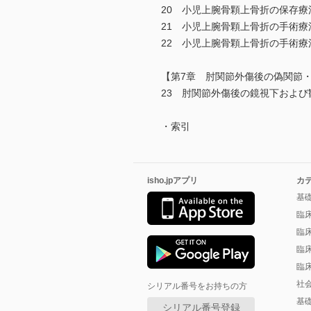
20 小児上腕骨顆上骨折の保存
21 小児上腕骨顆上骨折の手術療
22 小児上腕骨顆上骨折の手術療
【第7章 肘関節外傷後の偽関節
23 肘関節外傷後の鏡視下および
・索引
isho.jpアプリ
カ
基
臨
臨
臨
臨
社
シリアル番号をお持ちの方
基
シリアル番号登録