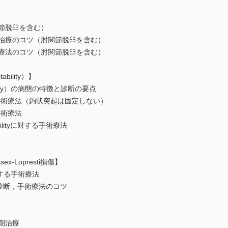
節脱臼を含む）
存治療のコツ（肘関節脱臼を含む）
術療法のコツ（肘関節脱臼を含む）
ability）】
tability）の病態の特徴と診断の要点
ryに対する手術療法（鉤状突起は固定しない）
する手術療法
nstabilityに対する手術療法
x-Lopresti損傷】
対する手術療法
病態，診断，手術療法のコツ
期治療