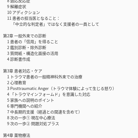
8 適応反応症
9 解離症状
10 アディクション
11 患者の担当医となること：
「中立的な判定者」ではなく支援者の一員として
第2章 一般外来での診断
1 患者の「信用」を得ること
2 鑑別診断・除外診断
3 質問紙・構造化面接の活用
4 診断書作成
第3章 患者対応・ケア
1 トラウマ患者の一般精神科外来での治療
2 心理教育
3 Posttraumatic Anger（トラウマ体験によって生じる怒り）
4 「トラウマインフォームド」を意識した対応
5 家族への説明のポイント
6 専門機関への紹介
7 中長期的支援（経過との関連を含めて）
8 次の一歩① 現在中心療法
9 次の一歩② 問題対処プラス
第4章 薬物療法