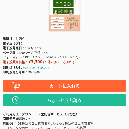
出版社
じほう
電子版ISBN
電子版発売日
2023/11/02
ページ数
180ページ
判型
A5
フォーマット
PDF（パソコンへのダウンロード不可）
¥3,300
電子版販売価格：
(本体¥3,000＋税10％)
印刷版ISBN
978-4-8407-5529-0
印刷版発行年月
2023/09
カートに入れる
ちょっと立ち読み
ご利用方法
ダウンロード型配信サービス（買切型）
同時使用端末数
2
対応OS
iOS最新の２世代前まで / Android最新の２世代前まで
※コンテンツの使用にあたり、専用ビューアisho.jpが必要