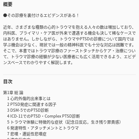
概要
●その診療を裏付けるエビデンスがある！
近年、さまざまな種類の心的トラウマを抱える人々の数は増加しており、
内科医、プライマリ・ケア医が外来で遭遇する機会も決して稀なケースで
はありません。しかしながら、トラウマやPTSDの診療について国内では
学ぶ機会は少なく、現状では一般の精神科医でも十分な対応は困難です。
そこで、本書ではトラウマ診療のファーストタッチからケア・治療につい
て、トラウマ診療の経験が少ない医療者にも広く活用できるよう、エビデ
ンスベースでわかりやすく解説します。
目次
第1章 総 論
1 心的外傷的出来事とは
2 PTSD発症に関連する因子
3 DSM-5でのPTSD診断
4 ICD-11でのPTSD・Complex PTSD診断
5 トラウマ体験に特徴的な症状（記念日反応，生き残り罪責感）
6 発達特性・アタッチメントとトラウマ
7 悲嘆・遷延性悲嘆症