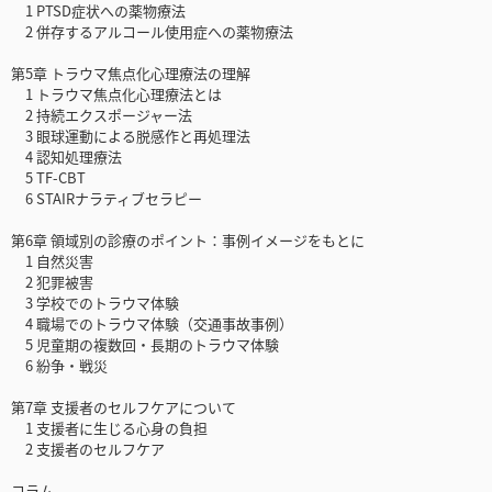
1 PTSD症状への薬物療法
2 併存するアルコール使用症への薬物療法
第5章 トラウマ焦点化心理療法の理解
1 トラウマ焦点化心理療法とは
2 持続エクスポージャー法
3 眼球運動による脱感作と再処理法
4 認知処理療法
5 TF-CBT
6 STAIRナラティブセラピー
第6章 領域別の診療のポイント：事例イメージをもとに
1 自然災害
2 犯罪被害
3 学校でのトラウマ体験
4 職場でのトラウマ体験（交通事故事例）
5 児童期の複数回・長期のトラウマ体験
6 紛争・戦災
第7章 支援者のセルフケアについて
1 支援者に生じる心身の負担
2 支援者のセルフケア
コラム