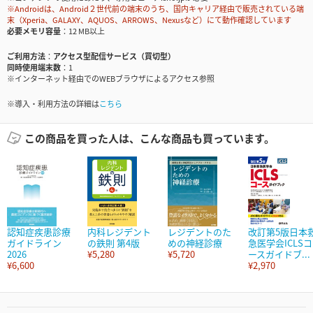
※Androidは、Android２世代前の端末のうち、国内キャリア経由で販売されている端
末（Xperia、GALAXY、AQUOS、ARROWS、Nexusなど）にて動作確認しています
必要メモリ容量
12 MB以上
ご利用方法
アクセス型配信サービス（買切型）
同時使用端末数
1
※インターネット経由でのWEBブラウザによるアクセス参照
※導入・利用方法の詳細は
こちら
この商品を買った人は、こんな商品も買っています。
認知症疾患診療
内科レジデント
レジデントのた
改訂第5版日本
ガイドライン
の鉄則 第4版
めの神経診療
急医学会ICLSコ
2026
¥5,280
¥5,720
ースガイドブ...
¥6,600
¥2,970