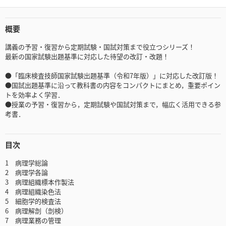
概要
講義の予習・復習から定期試験・国試対策まで役立つシリーズ！
最新の国家試験出題基準に対応した待望の改訂・改題！
●「臨床検査技師国家試験出題基準（令和7年版）」に対応した改訂版！
●国試出題基準に沿って教科書の内容をコンパクトにまとめ，重要ポイン
トを効率よく学習．
●授業の予習・復習から，定期試験や国試対策まで，幅広く活用できる参
考書．
目次
1 病理学総論
2 病理学各論
3 病理組織標本作製法
4 病理組織染色法
5 細胞学的検査法
6 病理解剖（剖検）
7 病理業務の管理