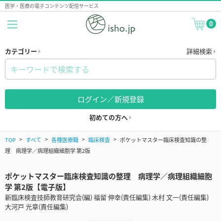
医学・医療の電子コンテンツ配信サービス
0
カテゴリー
詳細検索
ログイン／新規登録
初めての方へ
TOP
すべて
各種医療職
臨床検査
ポケットマスター臨床検査知識の整
理 病理学／病理組織細胞学 第2版
ポケットマスター臨床検査知識の整理 病理学／病理組織細胞
学 第2版【電子版】
新臨床検査技師教育研究会(編) 福留 伸幸(責任編集) 木村 文一(責任編集)
大河戸 光章(責任編集)