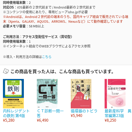
同時使用端末数
2
対応OS
iOS最新の２世代前まで / Android最新の２世代前まで
※コンテンツの使用にあたり、専用ビューアisho.jpが必要
※Androidは、Android２世代前の端末のうち、国内キャリア経由で販売されている端
末（Xperia、GALAXY、AQUOS、ARROWS、Nexusなど）にて動作確認しています
必要メモリ容量
58 MB以上
ご利用方法
アクセス型配信サービス（買切型）
同時使用端末数
1
※インターネット経由でのWEBブラウザによるアクセス参照
※導入・利用方法の詳細は
こちら
この商品を買った人は、こんな商品も買っています。
内科レジデント
ＣＴ診断一問一
循環器のトビラ
最新産科学 異
の鉄則 第4版
答
¥5,940
常編第23版
¥5,280
¥6,490
¥8,250