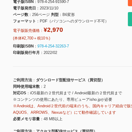
電子版ISBN
978-4-254-91590-7
電子版発売日
2023/11/10
ページ数
256ページ
判型
B6変形
フォーマット
PDF（パソコンへのダウンロード不可）
¥2,970
電子版販売価格：
(本体¥2,700＋税10％)
印刷版ISBN
978-4-254-32263-7
印刷版発行年月
2022/02
ご利用方法
ダウンロード型配信サービス（買切型）
同時使用端末数
2
対応OS
iOS最新の２世代前まで / Android最新の２世代前まで
※コンテンツの使用にあたり、専用ビューアisho.jpが必要
※Androidは、Android２世代前の端末のうち、国内キャリア経由で販
AQUOS、ARROWS、Nexusなど）にて動作確認しています
必要メモリ容量
48 MB以上
ご利用方法
アクセス型配信サービス（買切型）