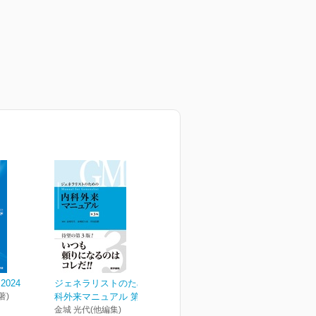
024
ジェネラリストのための内
著)
科外来マニュアル 第3版
金城 光代(他編集)