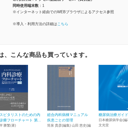
同時使用端末数
1
※インターネット経由でのWEBブラウザによるアクセス参照
※導入・利用方法の詳細は
こちら
は、こんな商品も買っています。
スピタリストのための内
総合内科病棟マニュアル
糖尿病治療ガイド2
診療フローチャート 第...
疾患ごとの管理
日本糖尿病学会(編
文光堂
岸 勝繁(著)
筒泉 貴彦(編集) 山田 悠史(編