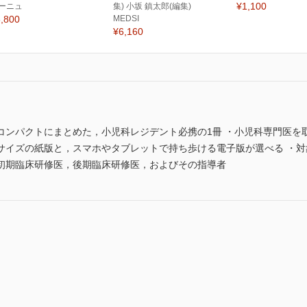
¥1,100
ーニュ
集) 小坂 鎮太郎(編集)
,800
MEDSI
¥6,160
コンパクトにまとめた，小児科レジデント必携の1冊 ・小児科専門医を
サイズの紙版と，スマホやタブレットで持ち歩ける電子版が選べる ・
初期臨床研修医，後期臨床研修医，およびその指導者