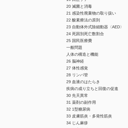
20 滅菌と消毒
21 感染性廃棄物の取り扱い
22 酸素療法の原則
23 自動体外式除細動器〈AED〉
24 死因別死亡数割合
25 国民医療費
一般問題
人体の構造と機能
26 脳神経
27 体性感覚
28 リンパ管
29 血液のはたらき
疾病の成り立ちと回復の促進
30 先天異常
31 薬剤の副作用
32 1型糖尿病
33 皮膚筋炎・多発性筋炎
34 じん麻疹