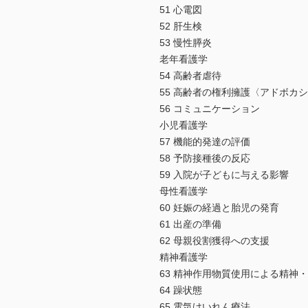
51 心電図
52 肝生検
53 慢性膵炎
老年看護学
54 高齢者虐待
55 高齢者の権利擁護〈アドボカ
56 コミュニケーション
小児看護学
57 機能的発達の評価
58 予防接種後の反応
59 入院が子どもに与える影響
母性看護学
60 妊娠の経過と胎児の発育
61 出産の準備
62 母親役割獲得への支援
精神看護学
63 精神作用物質使用による精神
64 躁状態
65 電気けいれん療法