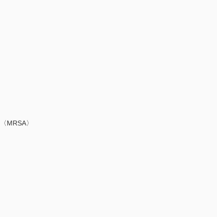
〈MRSA〉