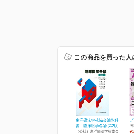
この商品を買った人
東洋療法学校協会編教科
プ
書 臨床医学各論 第2版...
照
¥1
（公社）東洋療法学校協会