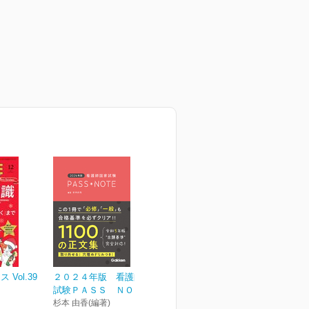
Vol.39
２０２４年版 看護師国家
試験ＰＡＳＳ ＮＯＴＥ
杉本 由香(編著)