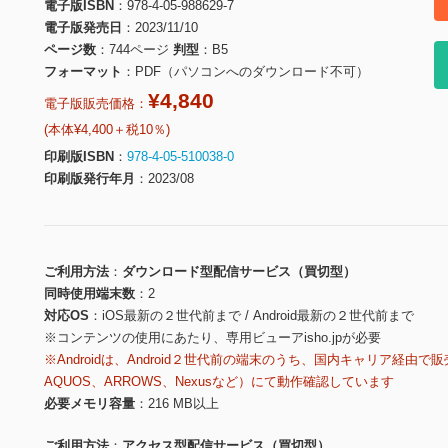
電子版ISBN
978-4-05-988629-7
電子版発売日
2023/11/10
ページ数
744ページ
判型
B5
フォーマット
PDF（パソコンへのダウンロード不可）
¥4,840
電子版販売価格：
(本体¥4,400＋税10％)
印刷版ISBN
978-4-05-510038-0
印刷版発行年月
2023/08
ご利用方法
ダウンロード型配信サービス（買切型）
同時使用端末数
2
対応OS
iOS最新の２世代前まで / Android最新の２世代前まで
※コンテンツの使用にあたり、専用ビューアisho.jpが必要
※Androidは、Android２世代前の端末のうち、国内キャリア経由で販
AQUOS、ARROWS、Nexusなど）にて動作確認しています
必要メモリ容量
216 MB以上
ご利用方法
アクセス型配信サービス（買切型）