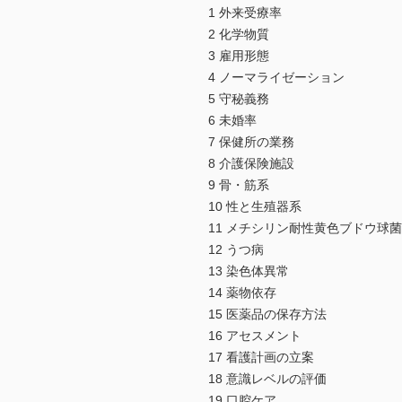
1 外来受療率
2 化学物質
3 雇用形態
4 ノーマライゼーション
5 守秘義務
6 未婚率
7 保健所の業務
8 介護保険施設
9 骨・筋系
10 性と生殖器系
11 メチシリン耐性黄色ブドウ球菌
12 うつ病
13 染色体異常
14 薬物依存
15 医薬品の保存方法
16 アセスメント
17 看護計画の立案
18 意識レベルの評価
19 口腔ケア