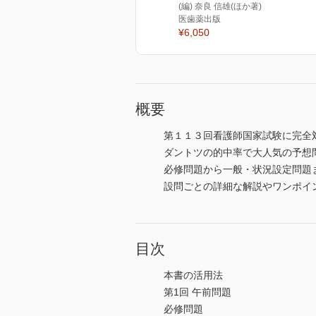
(編) 奈良 信雄(ほか著)
医歯薬出版
¥6,050
概要
第１１３回看護師国家試験に完全
ダントツの的中率で大人気の予想
必修問題から一般・状況設定問題
設問ごとの詳細な解説やワンポイ
目次
本書の活用法
第1回 午前問題
必修問題