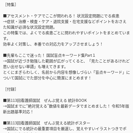
［特集］
■アセスメント・ケアでここが問われる！ 状況設定問題にでる疾患
→症状・治療・検査・ケア・退院支援・在宅支援などポイントをおさえ
た知識が必須な状況設定問題。
この特集では、よくでる疾患ごとに問われやすいポイントをまとめていま
す。
効率よく対策し、本番での対応力をアップさせましょう！
■先輩もここで迷った！ 国試盲点キーワード集Part１
→国試が近づき勉強した範囲が広がってくると、「見たことがあるけれど
思い出せない単語」も増えてきます。
とくにまぎらわしく、名前から内容を想像しづらい「盲点キーワード」に
ついて国試にでた部分を中心に簡潔にまとめます！
［付録］
■第113回看護師国試 ぜんぶ覚える 統計BOOK
→国試までに“絶対覚える”数値を最新データでまとめました！ 令和5年版
新出題基準対応！
■第113回看護師国試 ぜんぶ覚える統計ポスター
→国試にでる統計の最重要項目を厳選し、覚えやすいイラストつきでポ