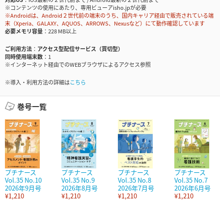
※コンテンツの使用にあたり、専用ビューアisho.jpが必要
※Androidは、Android２世代前の端末のうち、国内キャリア経由で販売されている端
末（Xperia、GALAXY、AQUOS、ARROWS、Nexusなど）にて動作確認しています
必要メモリ容量
228 MB以上
ご利用方法
アクセス型配信サービス（買切型）
同時使用端末数
1
※インターネット経由でのWEBブラウザによるアクセス参照
※導入・利用方法の詳細は
こちら
巻号一覧
プチナース
プチナース
プチナース
プチナース
Vol.35 No.10
Vol.35 No.9
Vol.35 No.8
Vol.35 No.7
2026年9月号
2026年8月号
2026年7月号
2026年6月号
¥1,210
¥1,210
¥1,210
¥1,210