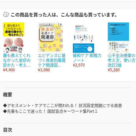
この商品を買った人は、こんな商品も買っています。
誰も教えてくれ
エビデンスに基
緩和ケア 即戦力
心不全治療薬の
なかった皮疹の
づく疾患別看護
ノート
考え方，使い方
診かた・考え...
ケア関連図...
¥2,970
改訂2版
¥4,400
¥3,080
¥5,280
概要
◆アセスメント・ケアでここが問われる！ 状況設定問題にでる疾患
◆先輩もここで迷った！ 国試盲点キーワード集Part１
目次