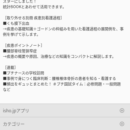
スターにしました！
統計BOOKとあわせて活用できます。
［取り外せる別冊 疾患別看護過程］
■くも膜下出血
→疾患の基礎知識＋ゴードンの枠組みを用いた看護過程の展開例を、事
例を挙げて示します。
［疾患ポイントノート］
■腰部脊柱管狭窄症
→疾患の概要や原因、治療などの知識をコンパクトに解説します。
［連載］
■プチナースの学校訪問
■事例で身につく臨床判断：腰椎椎体骨折の患者を知る・看護する
■頻出をギュッとまとめた！ ＃プチ国試タイム：必修問題・一般問題
など
isho.jpアプリ
カテゴリー