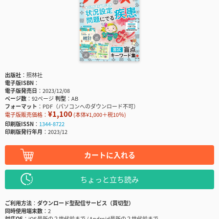
出版社
照林社
電子版ISBN
電子版発売日
2023/12/08
ページ数
92ページ
判型
AB
フォーマット
PDF（パソコンへのダウンロード不可）
¥1,100
電子版販売価格：
(本体¥1,000＋税10％)
印刷版ISSN
1344-8722
印刷版発行年月
2023/12
カートに入れる
ちょっと立ち読み
ご利用方法
ダウンロード型配信サービス（買切型）
同時使用端末数
2
対応OS
iOS最新の２世代前まで / Android最新の２世代前まで