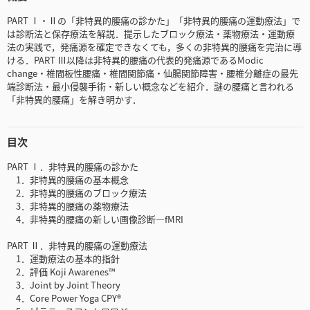
PART Ⅰ・Ⅱの「非特異的腰痛の診かた」「非特異的腰痛の運動療法」で
は診断法と保存療法を解説．提示したブロック療法・薬物療法・運動療
法の実践で，発痛源を確定できなくても，多くの非特異的腰痛を完治に導
ける．PART Ⅲ以降は非特異的腰痛の代表的発痛源であるModic
change・椎間板性腰痛・椎間関節痛・仙腸関節障害・腰椎分離症の最先
端診断法・最小侵襲手術・新しい概念などを紹介．謎の腰痛と言われる
「非特異的腰痛」を解き明かす．
目次
PART Ⅰ．非特異的腰痛の診かた
1．非特異的腰痛の基本概念
2．非特異的腰痛のブロック療法
3．非特異的腰痛の薬物療法
4．非特異的腰痛の新しい画像診断―fMRI
PART Ⅱ．非特異的腰痛の運動療法
1．運動療法の基本的指針
2．評価 Koji Awarenes™
3．Joint by Joint Theory
4．Core Power Yoga CPY®