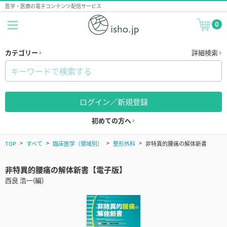
医学・医療の電子コンテンツ配信サービス
0
カテゴリー
詳細検索
ログイン／新規登録
初めての方へ
TOP
すべて
臨床医学（領域別）
整形外科
非特異的腰痛の解体新書
非特異的腰痛の解体新書【電子版】
西良 浩一(編)