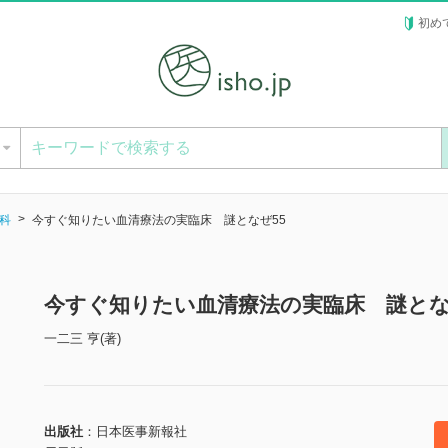
初め
ー
科
今すぐ知りたい血清療法の実臨床 謎となぜ55
今すぐ知りたい血清療法の実臨床 謎とな
一二三 亨(著)
出版社
日本医事新報社