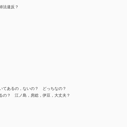
師法違反？
いてあるの，ないの？ どっちなの？
るの？ 江ノ島，房総，伊豆，大丈夫？