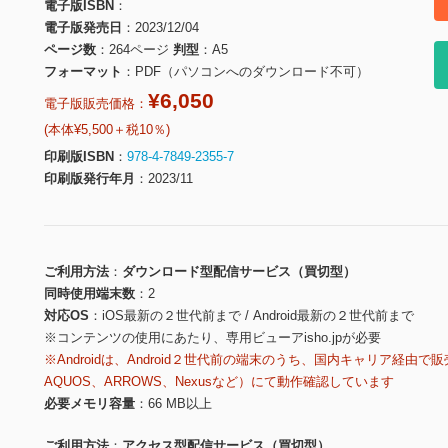
電子版ISBN
電子版発売日
2023/12/04
ページ数
264ページ
判型
A5
フォーマット
PDF（パソコンへのダウンロード不可）
¥6,050
電子版販売価格：
(本体¥5,500＋税10％)
印刷版ISBN
978-4-7849-2355-7
印刷版発行年月
2023/11
ご利用方法
ダウンロード型配信サービス（買切型）
同時使用端末数
2
対応OS
iOS最新の２世代前まで / Android最新の２世代前まで
※コンテンツの使用にあたり、専用ビューアisho.jpが必要
※Androidは、Android２世代前の端末のうち、国内キャリア経由で販
AQUOS、ARROWS、Nexusなど）にて動作確認しています
必要メモリ容量
66 MB以上
ご利用方法
アクセス型配信サービス（買切型）