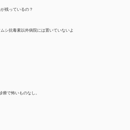
録が残っているの？
マムシ抗毒素以外病院には置いていないよ
診療で怖いものなし。