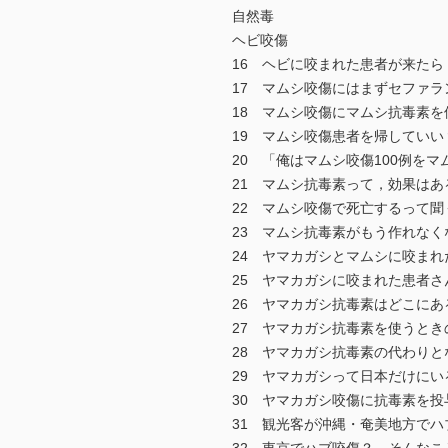
自然毒
ヘビ咬傷
16 ヘビに咬まれた患者が来た
17 マムシ咬傷にはまずセファ
18 マムシ咬傷にマムシ抗毒素
19 マムシ咬傷患者を帰してい
20 「俺はマムシ咬傷100例
21 マムシ抗毒素って，効果はあ
22 マムシ咬傷で死亡するって
23 マムシ抗毒素がもう作れな
24 ヤマカガシとマムシに咬ま
25 ヤマカガシに咬まれた患者
26 ヤマカガシ抗毒素はどこにあ
27 ヤマカガシ抗毒素を使うとき
28 ヤマカガシ抗毒素の代わり
29 ヤマカガシって日本だけに
30 ヤマカガシ咬傷に抗毒素を
31 観光客が沖縄・奄美地方で