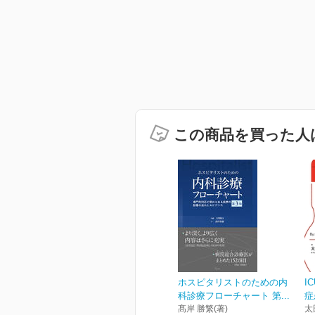
この商品を買った人
ホスピタリストのための内
I
科診療フローチャート 第...
症
髙岸 勝繁(著)
太