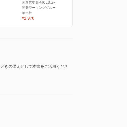
画運営委員会ICLSコース教材
開発ワーキンググループ(編)
羊土社
¥2,970
うときの備えとして本書をご活用くださ