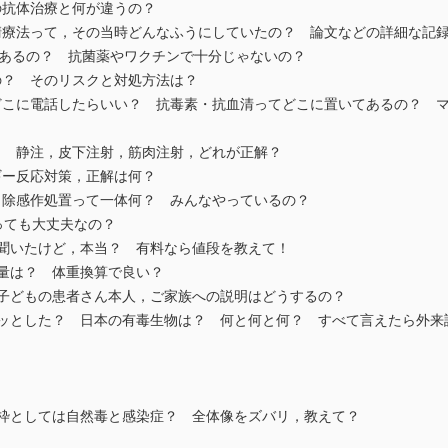
の抗体治療と何が違うの？
清療法って，その当時どんなふうにしていたの？ 論文などの詳細な記
要あるの？ 抗菌薬やワクチンで十分じゃないの？
の？ そのリスクと対処方法は？
どこに電話したらいい？ 抗毒素・抗血清ってどこに置いてあるの？ 
？ 静注，皮下注射，筋肉注射，どれが正解？
ギー反応対策，正解は何？
と除感作処置って一体何？ みんなやっているの？
っても大丈夫なの？
て聞いたけど，本当？ 有料なら値段を教えて！
与量は？ 体重換算で良い？
，子どもの患者さん本人，ご家族への説明はどうするの？
クッとした？ 日本の有毒生物は？ 何と何と何？ すべて言えたら外来
大枠としては自然毒と感染症？ 全体像をズバリ，教えて？