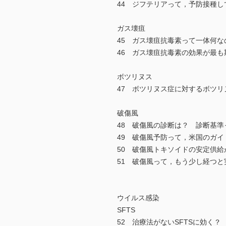
44 ジフテリアって，予防接種
ガス壊疽
45 ガス壊疽抗毒素って一体何
46 ガス壊疽抗毒素の効果が最
ボツリヌス
47 ボツリヌス症に対するボツ
破傷風
48 破傷風の診断は？ 診断基
49 破傷風予防って，米国のガ
50 破傷風トキソイドの安定供
51 破傷風って，もう少し経つ
ウイルス感染
SFTS
52 治療法がないSFTSに効く？