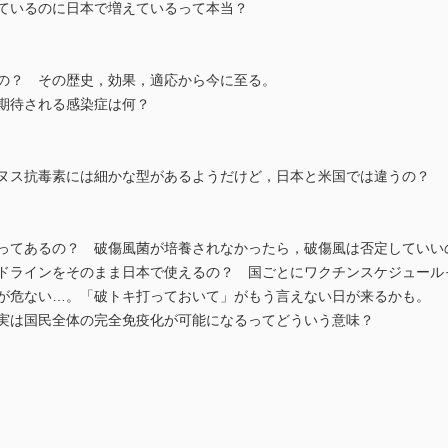
しているのに日本で増えているって本当？
なの？ その歴史，効果，適応から今に至る。
も期待される感染症は何？
リヌス抗毒素には細かな型があるようだけど，日本と米国では違うの？
準ってあるの？ 破傷風菌が培養されなかったら，破傷風は否定していい
イドラインをそのまま日本で使えるの？ 国ごとにワクチンスケジュール
給が危ない…。「破トキ打っておいて」がもう言えない日が来るかも。
と実は国民全体の完全免疫化が可能になるってどういう意味？