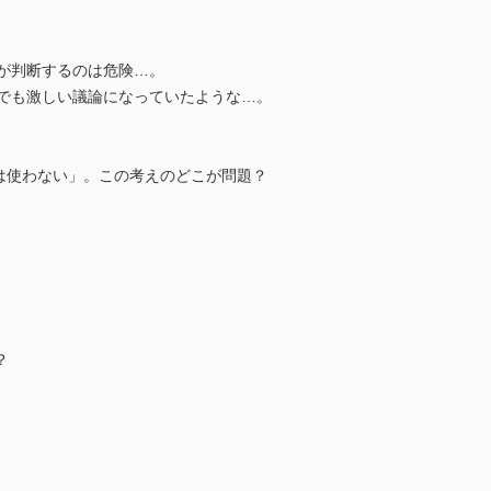
が判断するのは危険…。
でも激しい議論になっていたような…。
素は使わない」。この考えのどこが問題？
？