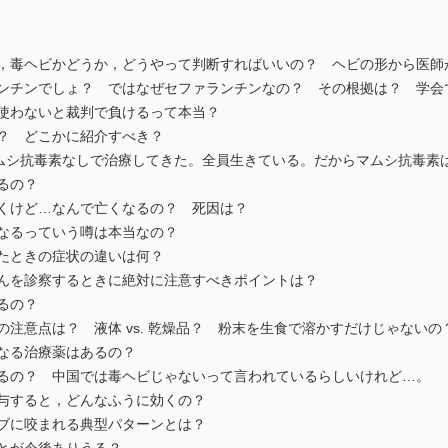
ら，毒ヘビかどうか，どうやって判断すればいいの？ ヘビの形から医師
ランチンでしょ？ ではなぜセファランチンなの？ その根拠は？ 学会
を使わないと裁判で負けるって本当？
い？ どこかに紹介すべき？
をマムシ抗毒素なしで治療してきた。全員生きている。だからマムシ抗毒
るの？
聞くけど…なんで亡くなるの？ 死因は？
くなるっていう噂は本当なの？
れたときの症状の違いは何？
さんを診察するときに絶対に注意すべきポイントは？
るの？
の注意点は？ 液体 vs. 乾燥品？ 粉末を生食で溶かすだけじゃないの
となる治療薬はあるの？
いるの？ 中国では毒ヘビじゃないって言われているらしいけれど…。
投与すると，どんなふうに効くの？
ハブに咬まれる典型パターンとは？