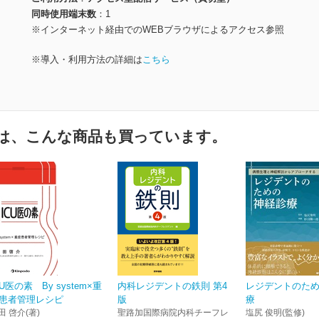
同時使用端末数
1
※インターネット経由でのWEBブラウザによるアクセス参照
※導入・利用方法の詳細は
こちら
は、こんな商品も買っています。
CU医の素 By system×重
内科レジデントの鉄則 第4
レジデントのた
患者管理レシピ
版
療
田 啓介(著)
聖路加国際病院内科チーフレ
塩尻 俊明(監修)