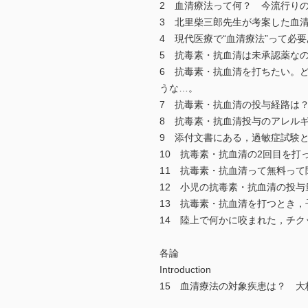
2 血清療法って何？ 今流行り
3 北里柴三郎先生が考案した血
4 現代医療で“血清療法”って必
5 抗毒素・抗血清は未承認薬な
6 抗毒素・抗血清を打ちたい。
うな…。
7 抗毒素・抗血清の投与経路は
8 抗毒素・抗血清投与のアレル
9 添付文書にある，過敏症試験
10 抗毒素・抗血清の2回目を打
11 抗毒素・抗血清って無料っ
12 小児の抗毒素・抗血清の投
13 抗毒素・抗血清を打つとき
14 陸上で何かに咬まれた，チ
各論
Introduction
15 血清療法の対象疾患は？ 