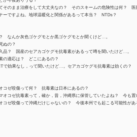
ことが今後ありうる？
してそのまま治療をして大丈夫なの？ そのスキームの危険性は何？ 医
ナーですよね。地球温暖化と関係があるって本当？ NTDs？
け？ なんか灰色ゴケグモとか黒ゴケグモとか聞くけど…。
死ぬの？
輸入品？ 国産のセアカゴケグモ抗毒素があるって噂を聞いたけど…。
毒素の適応は？ どこにあるの？
CTで効果なし，って聞いたけど…。セアカゴケグモ抗毒素は効くの？
マオコゼ咬傷って何？ 抗毒素は日本にあるの？
ルマオコゼ抗毒素って，確か，昔，沖縄県に保管していたよね？ 今も置
マオコゼ咬傷って沖縄だけじゃないの？ 今後本州でも起こる可能性があ