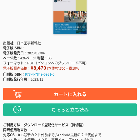
出版社
日本医事新報社
電子版ISBN
電子版発売日
2023/12/04
ページ数
426ページ
判型
B5
フォーマット
PDF（パソコンへのダウンロード不可）
¥8,470
電子版販売価格：
(本体¥7,700＋税10％)
印刷版ISBN
978-4-7849-5931-0
印刷版発行年月
2023/11
カートに入れる
ちょっと立ち読み
ご利用方法
ダウンロード型配信サービス（買切型）
同時使用端末数
2
対応OS
iOS最新の２世代前まで / Android最新の２世代前まで
※コンテンツの使用にあたり、専用ビューアisho.jpが必要