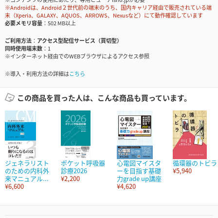
※Androidは、Android２世代前の端末のうち、国内キャリア経由で販売されている端
末（Xperia、GALAXY、AQUOS、ARROWS、Nexusなど）にて動作確認しています
必要メモリ容量
502 MB以上
ご利用方法
アクセス型配信サービス（買切型）
同時使用端末数
1
※インターネット経由でのWEBブラウザによるアクセス参照
※導入・利用方法の詳細は
こちら
この商品を買った人は、こんな商品も買っています。
ジェネラリスト
ポケット呼吸器
心電図マイスタ
循環器のトビラ
のための内科外
診療2026
ーを目指す基礎
¥5,940
来マニュアル...
¥2,200
力grade up講座
¥6,600
¥4,620