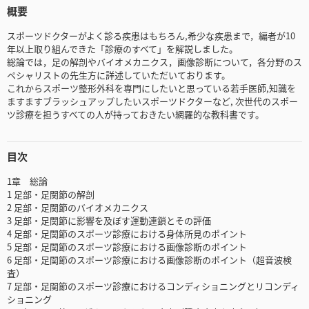
概要
スポーツドクターがよく診る疾患はもちろん,希少な疾患まで，編者が10
年以上取り組んできた「診療のすべて」を解説しました。
総論では，足の解剖やバイオメカニクス，画像診断について，各分野のス
ペシャリストの先生方に詳述していただいております。
これからスポーツ整形外科を専門にしたいと思っている若手医師,知識を
ますますブラッシュアップしたいスポーツドクターなど, 次世代のスポー
ツ診療を担うすべての人が持っておきたい網羅的な教科書です。
目次
1章 総論
1 足部・足関節の解剖
2 足部・足関節のバイオメカニクス
3 足部・足関節に影響を及ぼす運動連鎖とその評価
4 足部・足関節のスポーツ診療における身体所見のポイント
5 足部・足関節のスポーツ診療における画像診断のポイント
6 足部・足関節のスポーツ診療における画像診断のポイント（超音波検
査）
7 足部・足関節のスポーツ診療におけるコンディショニングとリコンディ
ショニング