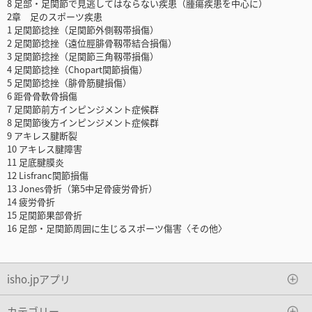
8 足部・足関節で見逃してはならない疾患（腫瘍疾患を中心に）
2章 足のスポーツ疾患
1 足関節捻挫（足関節外側靱帯損傷）
2 足関節捻挫（遠位脛腓骨靱帯結合損傷）
3 足関節捻挫（足関節三角靱帯損傷）
4 足関節捻挫（Chopart関節損傷）
5 足関節捻挫（腓骨筋腱損傷）
6 距骨骨軟骨損傷
7 足関節前方インピンジメント症候群
8 足関節後方インピンジメント症候群
9 アキレス腱断裂
10 アキレス腱障害
11 足底腱膜炎
12 Lisfranc関節損傷
13 Jones骨折（第5中足骨疲労骨折）
14 疲労骨折
15 足関節果部骨折
16 足部・足関節周囲に生じるスポーツ傷害〈その他〉
isho.jpアプリ
カテゴリー