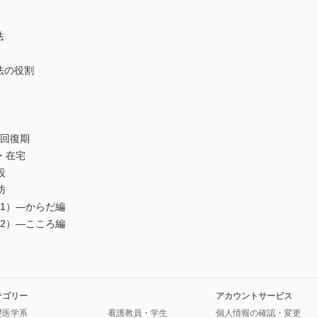
法
法の役割
・回復期
・在宅
設
防
（1）―からだ編
（2）―こころ編
テゴリー
アカウントサービス
礎医学系
看護教員・学生
個人情報の確認・変更