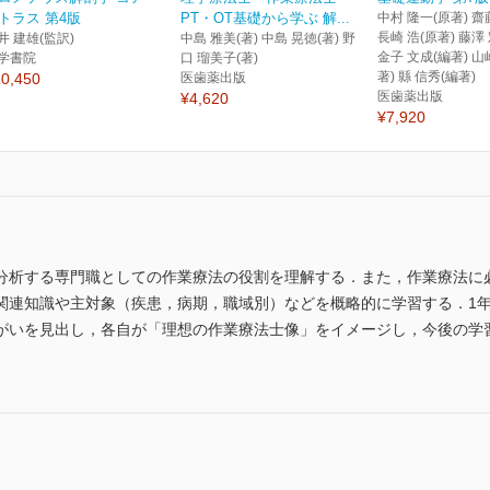
トラス 第4版
PT・OT基礎から学ぶ 解...
中村 隆一(原著) 齋
長崎 浩(原著) 藤澤
井 建雄(監訳)
中島 雅美(著) 中島 晃徳(著) 野
金子 文成(編著) 山
学書院
口 瑠美子(著)
著) 縣 信秀(編著)
0,450
医歯薬出版
医歯薬出版
¥4,620
¥7,920
分析する専門職としての作業療法の役割を理解する．また，作業療法に
関連知識や主対象（疾患，病期，職域別）などを概略的に学習する．1
がいを見出し，各自が「理想の作業療法士像」をイメージし，今後の学