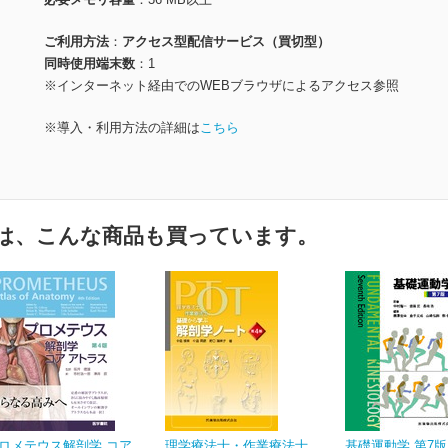
ご利用方法
アクセス型配信サービス（買切型）
同時使用端末数
1
※インターネット経由でのWEBブラウザによるアクセス参照
※導入・利用方法の詳細は
こちら
は、こんな商品も買っています。
ロメテウス解剖学 コア
理学療法士・作業療法士
基礎運動学 第7版