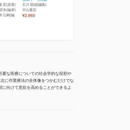
藤 宏(原著)
石川 朗(総編集)
 宏幸(編著)
中山書店
崎 弘嗣(編
¥2,860
必要な医療についての社会学的な役割や
年次に作業療法の全体像をつかむだけでな
習に向けて意欲を高めることができるよ