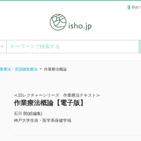
初め
ー
業療法・言語聴覚療法
作業療法概論
≪15レクチャーシリーズ 作業療法テキスト≫
作業療法概論【電子版】
石川 朗(総編集)
神戸大学生命・医学系保健学域