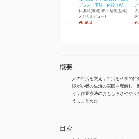
プラス 下肢・体幹［W...
ア
林 典雄(著者) 青木 隆明(監修)
坂
メジカルビュー社
医
¥6,600
¥1
概要
人の生活を支え，生活を科学的に
障がい者の生活の実態を理解し，
く，作業療法のおもしろさややり
うにまとめた．
目次