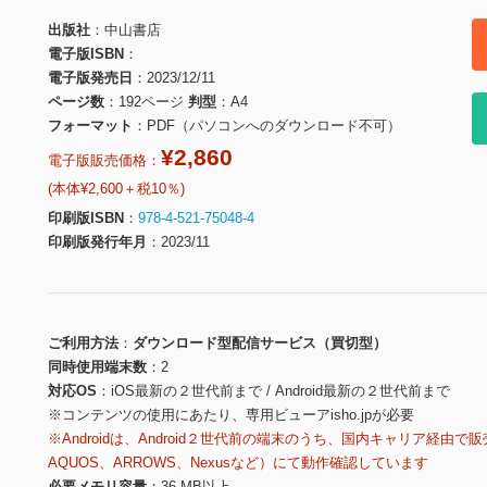
出版社
中山書店
電子版ISBN
電子版発売日
2023/12/11
ページ数
192ページ
判型
A4
フォーマット
PDF（パソコンへのダウンロード不可）
¥2,860
電子版販売価格：
(本体¥2,600＋税10％)
印刷版ISBN
978-4-521-75048-4
印刷版発行年月
2023/11
ご利用方法
ダウンロード型配信サービス（買切型）
同時使用端末数
2
対応OS
iOS最新の２世代前まで / Android最新の２世代前まで
※コンテンツの使用にあたり、専用ビューアisho.jpが必要
※Androidは、Android２世代前の端末のうち、国内キャリア経由で販
AQUOS、ARROWS、Nexusなど）にて動作確認しています
必要メモリ容量
36 MB以上