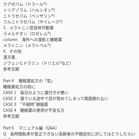
クアゼパム（ドラール®）
トリアゾラム（ハルシオン®）
ニトラゼパム（ベンザリン®）
フルニトラゼパム（サイレース®）
3．メラトニン受容体作動薬
ラメルテオン（ロゼレム®）
column 海外への渡航と睡眠薬
メラトニン（メラトベル®）
4．その他
漢方薬
ジフェンヒドラミン（ドリエル®など）
参考文献
Part４ 睡眠薬処方の「型」
睡眠薬処方の前に
CASE 1 毎日のように寝付きが悪い
CASE 2 寝ている途中で目が覚めてしまって再度眠れない
CASE 3 “不眠時”頓服薬
CASE 4 睡眠薬の使用が不安な方
参考文献
Part５ マニュアル編（Q&A）
Q 長時間臥床が是正できない高齢者の不眠症状に対してはどうしたらい