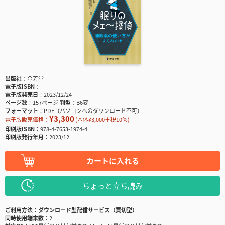
出版社
金芳堂
電子版ISBN
電子版発売日
2023/12/24
ページ数
157ページ
判型
B6変
フォーマット
PDF（パソコンへのダウンロード不可）
¥3,300
電子版販売価格：
(本体¥3,000＋税10％)
印刷版ISBN
978-4-7653-1974-4
印刷版発行年月
2023/12
カートに入れる
ちょっと立ち読み
ご利用方法
ダウンロード型配信サービス（買切型）
同時使用端末数
2