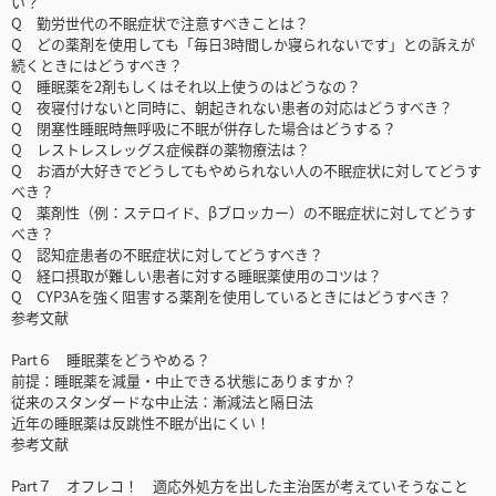
い？
Q 勤労世代の不眠症状で注意すべきことは？
Q どの薬剤を使用しても「毎日3時間しか寝られないです」との訴えが
続くときにはどうすべき？
Q 睡眠薬を2剤もしくはそれ以上使うのはどうなの？
Q 夜寝付けないと同時に、朝起きれない患者の対応はどうすべき？
Q 閉塞性睡眠時無呼吸に不眠が併存した場合はどうする？
Q レストレスレッグス症候群の薬物療法は？
Q お酒が大好きでどうしてもやめられない人の不眠症状に対してどうす
べき？
Q 薬剤性（例：ステロイド、βブロッカー）の不眠症状に対してどうす
べき？
Q 認知症患者の不眠症状に対してどうすべき？
Q 経口摂取が難しい患者に対する睡眠薬使用のコツは？
Q CYP3Aを強く阻害する薬剤を使用しているときにはどうすべき？
参考文献
Part６ 睡眠薬をどうやめる？
前提：睡眠薬を減量・中止できる状態にありますか？
従来のスタンダードな中止法：漸減法と隔日法
近年の睡眠薬は反跳性不眠が出にくい！
参考文献
Part７ オフレコ！ 適応外処方を出した主治医が考えていそうなこと