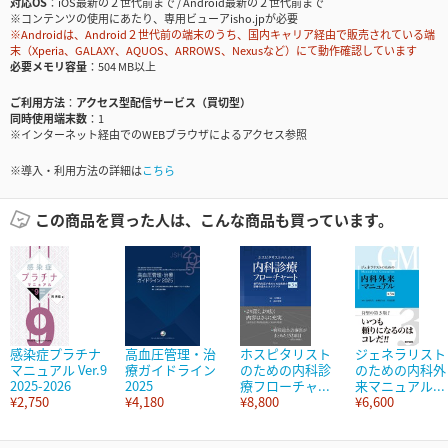
対応OS
iOS最新の２世代前まで / Android最新の２世代前まで
※コンテンツの使用にあたり、専用ビューアisho.jpが必要
※Androidは、Android２世代前の端末のうち、国内キャリア経由で販売されている端
末（Xperia、GALAXY、AQUOS、ARROWS、Nexusなど）にて動作確認しています
必要メモリ容量
504 MB以上
ご利用方法
アクセス型配信サービス（買切型）
同時使用端末数
1
※インターネット経由でのWEBブラウザによるアクセス参照
※導入・利用方法の詳細は
こちら
この商品を買った人は、こんな商品も買っています。
感染症プラチナ
高血圧管理・治
ホスピタリスト
ジェネラリスト
マニュアル Ver.9
療ガイドライン
のための内科診
のための内科外
2025-2026
2025
療フローチャ...
来マニュアル...
¥2,750
¥4,180
¥8,800
¥6,600