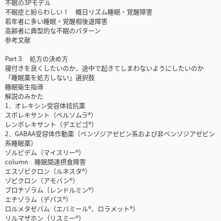
不眠の3Pモデル
不眠症と紛らわしい！ 概日リズム睡眠・覚醒障害
若年者に多い睡眠・覚醒相後退障害
高齢者に典型的な不眠のパターン
参考文献
Part３ 処方の決め方
寝付きを良くしたいのか、途中で起きてしまわないようにしたいのか
「睡眠薬を処方しない」選択肢
睡眠衛生指導
解説のみかた
1．オレキシン受容体拮抗薬
スボレキサント（ベルソムラ®）
レンボレキサント（デエビゴ®）
2．GABAA受容体作動薬（ベンゾジアゼピン系および非ベンゾジアゼピン
系睡眠薬）
ゾルピデム（マイスリー®）
column 睡眠関連摂食障害
エスゾピクロン（ルネスタ®）
ゾピクロン（アモバン®）
ブロチゾラム（レンドルミン®）
エチゾラム（デパス®）
ロルメタゼパム（エバミール®、ロラメット®）
リルマザホン（リスミー®）