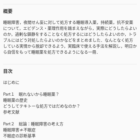
概要
睡眠障害，夜間せん妄に対して処方する睡眠導入薬，持続薬，抗不安薬
について，エビデンス・薬理作用を踏まえながら，実際にどうしたらよい
のか，過剰な鎮静をすることなく処方するにはどうしたらよいのか，トラ
ブルにはどう対処したらよいのかなどをまとめました．なんとなく処方
している実情から脱却できるよう，実臨床で使える手法を解説し，明日か
ら自信をもって睡眠薬を処方できるようになる一冊．
目次
はじめに
Part１ 眠れないから睡眠薬？
睡眠薬の歴史
どうしてテキトーな処方ではだめなのか？
参考文献
Part２ 総論：睡眠障害の考え方
睡眠障害≠不眠症
不眠症の診断基準