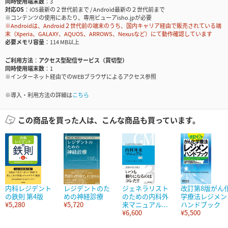
同時使用端末数
3
対応OS
iOS最新の２世代前まで / Android最新の２世代前まで
※コンテンツの使用にあたり、専用ビューアisho.jpが必要
※Androidは、Android２世代前の端末のうち、国内キャリア経由で販売されている端
末（Xperia、GALAXY、AQUOS、ARROWS、Nexusなど）にて動作確認しています
必要メモリ容量
114 MB以上
ご利用方法
アクセス型配信サービス（買切型）
同時使用端末数
1
※インターネット経由でのWEBブラウザによるアクセス参照
※導入・利用方法の詳細は
こちら
この商品を買った人は、こんな商品も買っています。
内科レジデント
レジデントのた
ジェネラリスト
改訂第8版がん
の鉄則 第4版
めの神経診療
のための内科外
学療法レジメン
¥5,280
¥5,720
来マニュアル...
ハンドブック
¥6,600
¥5,500