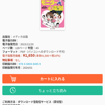
出版社
メディカ出版
電子版ISBN
電子版発売日
2023/12/20
ページ数
128ページ
判型
A5
フォーマット
PDF（パソコンへのダウンロード不可）
¥1,650
電子版販売価格：
(本体¥1,500＋税10％)
特記事項
なし
印刷版ISBN
978-4-8404-8445-9
印刷版発行年月
2024/01
カートに入れる
ちょっと立ち読み
ご利用方法
ダウンロード型配信サービス（買切型）