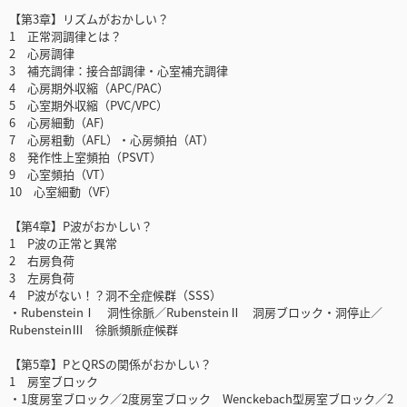
【第3章】リズムがおかしい？
1 正常洞調律とは？
2 心房調律
3 補充調律：接合部調律・心室補充調律
4 心房期外収縮（APC/PAC）
5 心室期外収縮（PVC/VPC）
6 心房細動（AF)
7 心房粗動（AFL）・心房頻拍（AT）
8 発作性上室頻拍（PSVT）
9 心室頻拍（VT）
10 心室細動（VF）
【第4章】P波がおかしい？
1 P波の正常と異常
2 右房負荷
3 左房負荷
4 P波がない！？洞不全症候群（SSS）
・RubensteinⅠ 洞性徐脈／RubensteinⅡ 洞房ブロック・洞停止／
RubensteinⅢ 徐脈頻脈症候群
【第5章】PとQRSの関係がおかしい？
1 房室ブロック
・1度房室ブロック／2度房室ブロック Wenckebach型房室ブロック／2