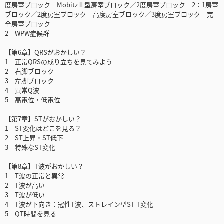
度房室ブロック MobitzⅡ型房室ブロック／2度房室ブロック 2：1房室
ブロック／2度房室ブロック 高度房室ブロック／3度房室ブロック 完
全房室ブロック
2 WPW症候群
【第6章】QRSがおかしい？
1 正常QRSの成り立ちを見てみよう
2 右脚ブロック
3 左脚ブロック
4 異常Q波
5 高電位・低電位
【第7章】STがおかしい？
1 ST変化はどこを見る？
2 ST上昇・ST低下
3 特殊なST変化
【第8章】T波がおかしい？
1 T波の正常と異常
2 T波が高い
3 T波が低い
4 T波が下向き：冠性T波、ストレイン型ST-T変化
5 QT時間を見る