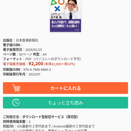
出版社
日本医事新報社
電子版ISBN
電子版発売日
2024/01/15
ページ数
53ページ
判型
A4
フォーマット
PDF（パソコンへのダウンロード不可）
¥2,200
電子版販売価格：
(本体¥2,000＋税10％)
印刷版ISBN
978-4-7849-6860-2
印刷版発行年月
2023/07
カートに入れる
ちょっと立ち読み
ご利用方法
ダウンロード型配信サービス（買切型）
同時使用端末数
2
対応OS
iOS最新の２世代前まで / Android最新の２世代前まで
※コンテンツの使用にあたり、専用ビューアisho.jpが必要