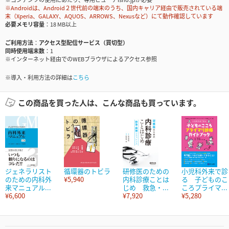
※Androidは、Android２世代前の端末のうち、国内キャリア経由で販売されている端
末（Xperia、GALAXY、AQUOS、ARROWS、Nexusなど）にて動作確認しています
必要メモリ容量
18 MB以上
ご利用方法
アクセス型配信サービス（買切型）
同時使用端末数
1
※インターネット経由でのWEBブラウザによるアクセス参照
※導入・利用方法の詳細は
こちら
この商品を買った人は、こんな商品も買っています。
ジェネラリスト
循環器のトビラ
研修医のための
小児科外来で診
のための内科外
¥5,940
内科診療ことは
る 子どものこ
来マニュアル...
じめ 救急・...
ころプライマ...
¥6,600
¥7,920
¥5,280