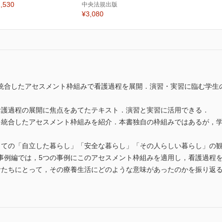
,530
中央法規出版
¥3,080
統合したアセスメント枠組みで看護過程を展開．演習・実習に臨む学生
看護過程の展開に焦点をあてたテキスト．演習と実習に活用できる．
を統合したアセスメント枠組みを紹介．本書独自の枠組みではあるが，
っての「自立した暮らし」「安全な暮らし」「その人らしい暮らし」の
事例編では，5つの事例にこのアセスメント枠組みを適用し，看護過程
者たちにとって，その療養生活にどのような意味があったのかを振り返