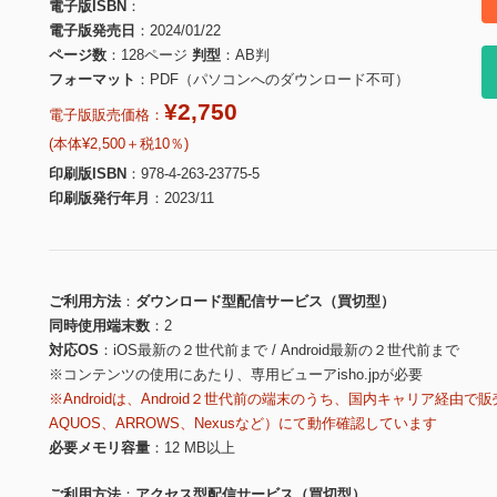
電子版ISBN
電子版発売日
2024/01/22
ページ数
128ページ
判型
AB判
フォーマット
PDF（パソコンへのダウンロード不可）
¥2,750
電子版販売価格：
(本体¥2,500＋税10％)
印刷版ISBN
978-4-263-23775-5
印刷版発行年月
2023/11
ご利用方法
ダウンロード型配信サービス（買切型）
同時使用端末数
2
対応OS
iOS最新の２世代前まで / Android最新の２世代前まで
※コンテンツの使用にあたり、専用ビューアisho.jpが必要
※Androidは、Android２世代前の端末のうち、国内キャリア経由で販
AQUOS、ARROWS、Nexusなど）にて動作確認しています
必要メモリ容量
12 MB以上
ご利用方法
アクセス型配信サービス（買切型）