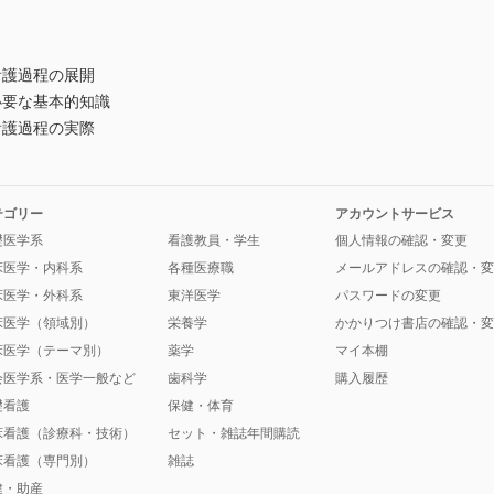
看護過程の展開
必要な基本的知識
看護過程の実際
テゴリー
アカウントサービス
礎医学系
看護教員・学生
個人情報の確認・変更
床医学・内科系
各種医療職
メールアドレスの確認・変
床医学・外科系
東洋医学
パスワードの変更
床医学（領域別）
栄養学
かかりつけ書店の確認・変
床医学（テーマ別）
薬学
マイ本棚
会医学系・医学一般など
歯科学
購入履歴
礎看護
保健・体育
床看護（診療科・技術）
セット・雑誌年間購読
床看護（専門別）
雑誌
健・助産