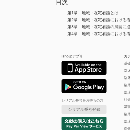
目次
第1章 地域・在宅看護とは
第2章 地域・在宅看護における
第3章 地域・在宅看護の展開に
第4章 地域・在宅看護における
isho.jpアプリ
カ
基
臨
臨
臨
臨
社
シリアル番号をお持ちの方
基
シリアル番号登録
臨
臨
保