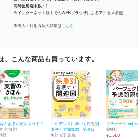
同時使用端末数
1
※インターネット経由でのWEBブラウザによるアクセス参照
※導入・利用方法の詳細は
こちら
は、こんな商品も買っています。
習のきほんぜんぶガイド
エビデンスに基づく疾患別
プチナース Vol.33
村 充浩(著)
看護ケア関連図 第３版
照林社
林社
¥1,500
阿部 俊子(監修)