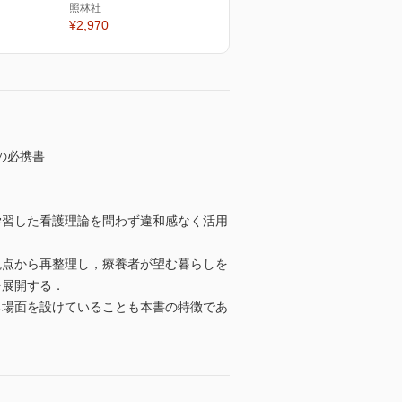
照林社
¥2,970
の必携書
学習した看護理論を問わず違和感なく活用
観点から再整理し，療養者が望む暮らしを
を展開する．
る場面を設けていることも本書の特徴であ