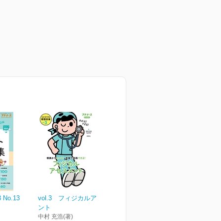
 No.13
vol.3 フィジカルアセスメ
ント
中村 充浩(著)