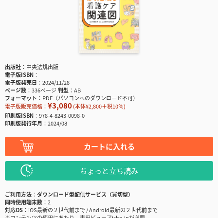
出版社
中央法規出版
電子版ISBN
電子版発売日
2024/11/28
ページ数
336ページ
判型
AB
フォーマット
PDF（パソコンへのダウンロード不可）
¥3,080
電子版販売価格：
(本体¥2,800＋税10％)
印刷版ISBN
978-4-8243-0098-0
印刷版発行年月
2024/08
カートに入れる
ちょっと立ち読み
ご利用方法
ダウンロード型配信サービス（買切型）
同時使用端末数
2
対応OS
iOS最新の２世代前まで / Android最新の２世代前まで
※コンテンツの使用にあたり、専用ビューアisho.jpが必要