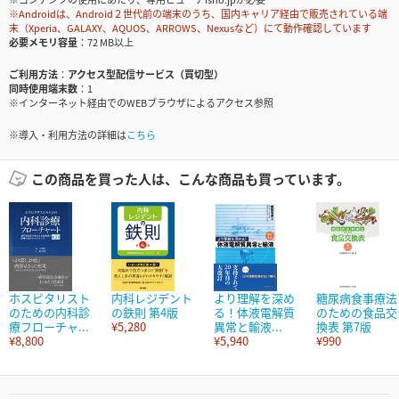
※Androidは、Android２世代前の端末のうち、国内キャリア経由で販売されている端
末（Xperia、GALAXY、AQUOS、ARROWS、Nexusなど）にて動作確認しています
必要メモリ容量
72 MB以上
ご利用方法
アクセス型配信サービス（買切型）
同時使用端末数
1
※インターネット経由でのWEBブラウザによるアクセス参照
※導入・利用方法の詳細は
こちら
この商品を買った人は、こんな商品も買っています。
ホスピタリスト
内科レジデント
より理解を深め
糖尿病食事療法
のための内科診
の鉄則 第4版
る！体液電解質
のための食品交
療フローチャ...
¥5,280
異常と輸液...
換表 第7版
¥8,800
¥5,940
¥990