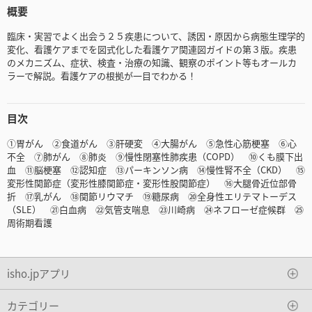
概要
臨床・実習でよく出会う２５疾患について、誘因・原因から病態生理学的
変化、看護ケアまでを図式化した看護ケア関連図ガイドの第３版。疾患
のメカニズム、症状、検査・治療の知識、観察のポイント等もオールカ
ラーで解説。看護ケアの根拠が一目でわかる！
目次
➀胃がん ②食道がん ③肝硬変 ④大腸がん ⑤急性心筋梗塞 ⑥心
不全 ⑦肺がん ⑧肺炎 ⑨慢性閉塞性肺疾患（COPD） ⑩くも膜下出
血 ⑪脳梗塞 ⑫認知症 ⑬パーキンソン病 ⑭慢性腎不全（CKD） ⑮
変形性関節症（変形性膝関節症・変形性股関節症） ⑯大腿骨近位部骨
折 ⑰乳がん ⑱関節リウマチ ⑲糖尿病 ⑳全身性エリテマトーデス
（SLE） ㉑白血病 ㉒気管支喘息 ㉓川崎病 ㉔ネフローゼ症候群 ㉕
周術期看護
isho.jpアプリ
カテゴリー