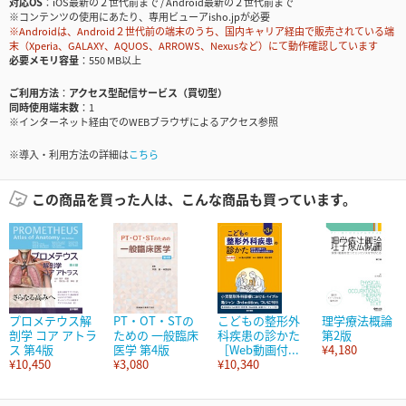
対応OS
iOS最新の２世代前まで / Android最新の２世代前まで
※コンテンツの使用にあたり、専用ビューアisho.jpが必要
※Androidは、Android２世代前の端末のうち、国内キャリア経由で販売されている端
末（Xperia、GALAXY、AQUOS、ARROWS、Nexusなど）にて動作確認しています
必要メモリ容量
550 MB以上
ご利用方法
アクセス型配信サービス（買切型）
同時使用端末数
1
※インターネット経由でのWEBブラウザによるアクセス参照
※導入・利用方法の詳細は
こちら
この商品を買った人は、こんな商品も買っています。
プロメテウス解
PT・OT・STの
こどもの整形外
理学療法概論
剖学 コア アトラ
ための 一般臨床
科疾患の診かた
第2版
ス 第4版
医学 第4版
［Web動画付...
¥4,180
¥10,450
¥3,080
¥10,340