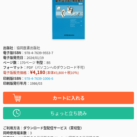
出版社
協同医書出版社
電子版ISBN
978-4-7639-9553-7
電子版発売日
2024/01/19
ページ数
170ページ
判型
B5
フォーマット
PDF（パソコンへのダウンロード不可）
¥4,180
電子版販売価格：
(本体¥3,800＋税10％)
印刷版ISBN
978-4-7639-1006-6
印刷版発行年月
1986/03
カートに入れる
ちょっと立ち読み
ご利用方法
ダウンロード型配信サービス（買切型）
同時使用端末数
3