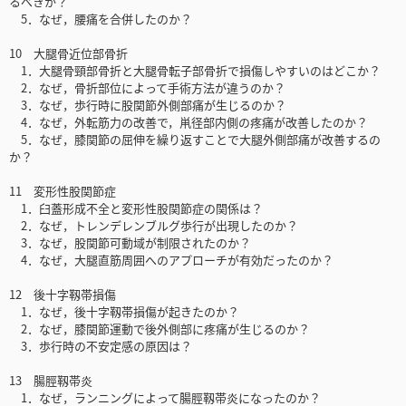
るべきか？
5．なぜ，腰痛を合併したのか？
10 大腿骨近位部骨折
1．大腿骨頸部骨折と大腿骨転子部骨折で損傷しやすいのはどこか？
2．なぜ，骨折部位によって手術方法が違うのか？
3．なぜ，歩行時に股関節外側部痛が生じるのか？
4．なぜ，外転筋力の改善で，鼡径部内側の疼痛が改善したのか？
5．なぜ，膝関節の屈伸を繰り返すことで大腿外側部痛が改善するの
か？
11 変形性股関節症
1．臼蓋形成不全と変形性股関節症の関係は？
2．なぜ，トレンデレンブルグ歩行が出現したのか？
3．なぜ，股関節可動域が制限されたのか？
4．なぜ，大腿直筋周囲へのアプローチが有効だったのか？
12 後十字靱帯損傷
1．なぜ，後十字靱帯損傷が起きたのか？
2．なぜ，膝関節運動で後外側部に疼痛が生じるのか？
3．歩行時の不安定感の原因は？
13 腸脛靱帯炎
1．なぜ，ランニングによって腸脛靱帯炎になったのか？