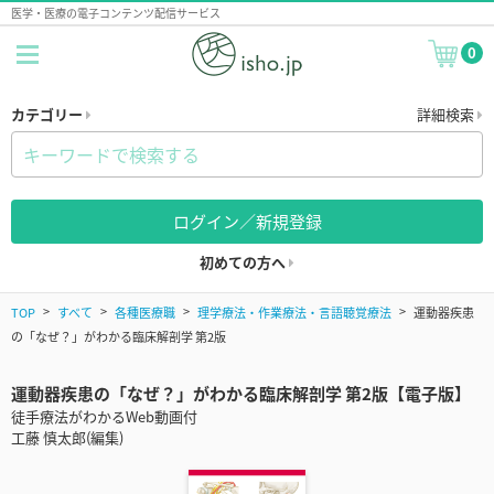
医学・医療の電子コンテンツ配信サービス
0
カテゴリー
詳細検索
ログイン／新規登録
初めての方へ
TOP
すべて
各種医療職
理学療法・作業療法・言語聴覚療法
運動器疾患
の「なぜ？」がわかる臨床解剖学 第2版
運動器疾患の「なぜ？」がわかる臨床解剖学 第2版【電子版】
徒手療法がわかるWeb動画付
工藤 慎太郎(編集)