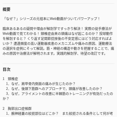
概要
「なぜ？」シリーズの元祖本にWeb動画がついてパワーアップ！
臨床あるあるの疑問や理由が解剖学ですっきり解決！ 実際の徒手療法が
Web動画で見てわかる！ 頸椎症由来の頭痛はなぜ起こるのか？ 投球動作
を解剖すると？ くり返す足関節捻挫後の不安定感にはどう対応すればよ
いか？ 遭遇頻度の高い運動器疾患のメカニズムや痛みの原因、運動療法
の選択を症例にそって解説。筋・神経の構造や動きを把握することで、痛
みの原因や治療法が解明されます。実践的解剖学、待望の改訂です。
目次
1 頸椎症
1．なぜ，肩甲骨内側面の痛みが生じたのか？
2．なぜ，後頭下筋群へのアプローチで，頭痛が改善したのか？
3．なぜ，アライメントの改善に半棘筋のトレーニングが有効だったの
か？
2 胸郭出口症候群
1．腕神経叢の絞扼部位はどこか？ また絞扼される条件として何が考