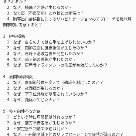
えられるか？
2．なぜ，鈍痛と冷感が生じるのか？
3．なで肩（不良姿勢）と症状との関係は？
4．胸郭出口症候群に対するリハビリテーションのアプローチを機能解
剖学的に考察すると？
3 腱板損傷
1．なぜ，自らの力では右手を上げられないのか？
2．なぜ，関節包面に腱板損傷が生じたのか？
3．なぜ，肩峰下滑液包炎を発症したのか？
4．なぜ，棘下筋の萎縮が生じたのか？
5．なぜ，肩甲骨アライメントの修正が有効だったのか？
4 肩関節周囲炎
1．なぜ，肩関節肢位を変えて可動域を測定したのか？
2．なぜ，夜間痛が生じるのか？
3．なぜ，下垂位外旋が制限されているのか？
4．なぜ，鈍痛が生じたのか？
5 多方向性不安定症
1．どういう時に肩関節は外れるのか？
2．なぜ，前方不安定感が生じたのか？
3．不安定感を制動する筋は何か？
4．なぜ，小円筋や棘下筋のリラクセーションで症状が減るのか？