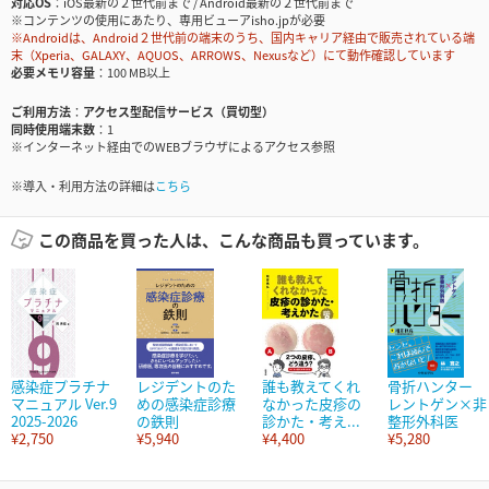
対応OS
iOS最新の２世代前まで / Android最新の２世代前まで
※コンテンツの使用にあたり、専用ビューアisho.jpが必要
※Androidは、Android２世代前の端末のうち、国内キャリア経由で販売されている端
末（Xperia、GALAXY、AQUOS、ARROWS、Nexusなど）にて動作確認しています
必要メモリ容量
100 MB以上
ご利用方法
アクセス型配信サービス（買切型）
同時使用端末数
1
※インターネット経由でのWEBブラウザによるアクセス参照
※導入・利用方法の詳細は
こちら
この商品を買った人は、こんな商品も買っています。
感染症プラチナ
レジデントのた
誰も教えてくれ
骨折ハンター
マニュアル Ver.9
めの感染症診療
なかった皮疹の
レントゲン×非
2025-2026
の鉄則
診かた・考え...
整形外科医
¥2,750
¥5,940
¥4,400
¥5,280