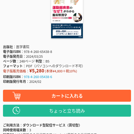
出版社
医学書院
電子版ISBN
978-4-260-65438-8
電子版発売日
2024/03/25
ページ数
248ページ
判型
B5
フォーマット
PDF（パソコンへのダウンロード不可）
¥5,280
電子版販売価格：
(本体¥4,800＋税10％)
印刷版ISBN
978-4-260-05438-6
印刷版発行年月
2024/02
カートに入れる
ちょっと立ち読み
ご利用方法
ダウンロード型配信サービス（買切型）
同時使用端末数
3