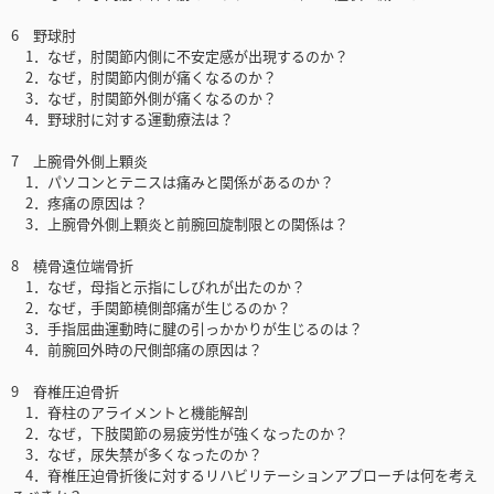
6 野球肘
1．なぜ，肘関節内側に不安定感が出現するのか？
2．なぜ，肘関節内側が痛くなるのか？
3．なぜ，肘関節外側が痛くなるのか？
4．野球肘に対する運動療法は？
7 上腕骨外側上顆炎
1．パソコンとテニスは痛みと関係があるのか？
2．疼痛の原因は？
3．上腕骨外側上顆炎と前腕回旋制限との関係は？
8 橈骨遠位端骨折
1．なぜ，母指と示指にしびれが出たのか？
2．なぜ，手関節橈側部痛が生じるのか？
3．手指屈曲運動時に腱の引っかかりが生じるのは？
4．前腕回外時の尺側部痛の原因は？
9 脊椎圧迫骨折
1．脊柱のアライメントと機能解剖
2．なぜ，下肢関節の易疲労性が強くなったのか？
3．なぜ，尿失禁が多くなったのか？
4．脊椎圧迫骨折後に対するリハビリテーションアプローチは何を考え