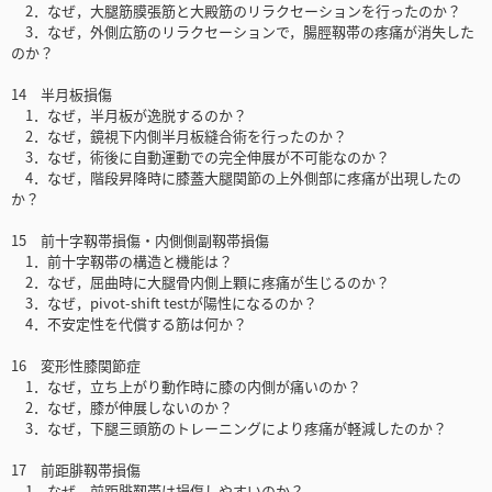
2．なぜ，大腿筋膜張筋と大殿筋のリラクセーションを行ったのか？
3．なぜ，外側広筋のリラクセーションで，腸脛靱帯の疼痛が消失した
のか？
14 半月板損傷
1．なぜ，半月板が逸脱するのか？
2．なぜ，鏡視下内側半月板縫合術を行ったのか？
3．なぜ，術後に自動運動での完全伸展が不可能なのか？
4．なぜ，階段昇降時に膝蓋大腿関節の上外側部に疼痛が出現したの
か？
15 前十字靱帯損傷・内側側副靱帯損傷
1．前十字靱帯の構造と機能は？
2．なぜ，屈曲時に大腿骨内側上顆に疼痛が生じるのか？
3．なぜ，pivot-shift testが陽性になるのか？
4．不安定性を代償する筋は何か？
16 変形性膝関節症
1．なぜ，立ち上がり動作時に膝の内側が痛いのか？
2．なぜ，膝が伸展しないのか？
3．なぜ，下腿三頭筋のトレーニングにより疼痛が軽減したのか？
17 前距腓靱帯損傷
1．なぜ，前距腓靱帯は損傷しやすいのか？