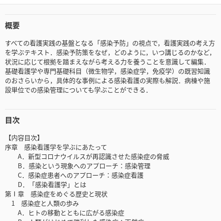
概要
すべての看護実践の基盤となる「感染予防」の視点で，看護実践の考え方
を学ぶテキスト．感染予防策をなぜ，どのように，いつ講じるのかなど，
状況に応じて根拠を踏まえながら考える力を養うことを意識して編集．
基礎看護学や専門基礎科目（微生物学，感染症学，免疫学）の既習知識
のおさらいから，具体的な事例による感染看護の実際も解説．病棟や施
設単位での感染管理についても学ぶことができる．
目次
【内容目次】
序章 感染看護学を学ぶにあたって
A．新型コロナウイルスが再認識させた感染症の脅威
B．感染という現象へのアプローチ：感染管理
C．感染症患者へのアプローチ：感染症看護
D．「感染看護学」とは
第Ⅰ章 感染症をめぐる歴史と現状
1 感染症と人類の歩み
A．ヒトの移動とともに広がる感染症