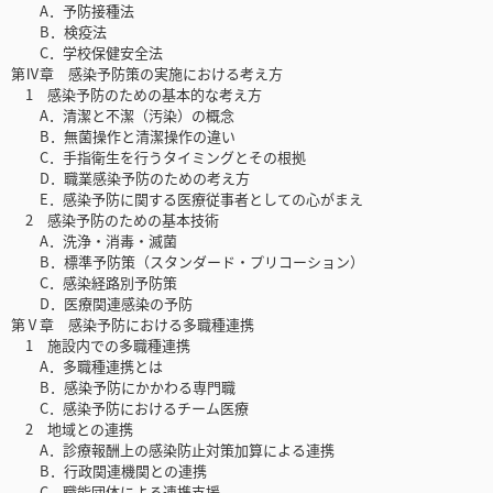
A．予防接種法
B．検疫法
C．学校保健安全法
第Ⅳ章 感染予防策の実施における考え方
1 感染予防のための基本的な考え方
A．清潔と不潔（汚染）の概念
B．無菌操作と清潔操作の違い
C．手指衛生を行うタイミングとその根拠
D．職業感染予防のための考え方
E．感染予防に関する医療従事者としての心がまえ
2 感染予防のための基本技術
A．洗浄・消毒・滅菌
B．標準予防策（スタンダード・プリコーション）
C．感染経路別予防策
D．医療関連感染の予防
第Ⅴ章 感染予防における多職種連携
1 施設内での多職種連携
A．多職種連携とは
B．感染予防にかかわる専門職
C．感染予防におけるチーム医療
2 地域との連携
A．診療報酬上の感染防止対策加算による連携
B．行政関連機関との連携
C．職能団体による連携支援