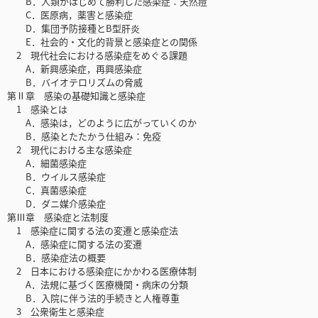
B．人類がはじめて勝利した感染症：天然痘
C．医原病，薬害と感染症
D．集団予防接種とB型肝炎
E．社会的・文化的背景と感染症との関係
2 現代社会における感染症をめぐる課題
A．新興感染症，再興感染症
B．バイオテロリズムの脅威
第Ⅱ章 感染の基礎知識と感染症
1 感染とは
A．感染は，どのように広がっていくのか
B．感染とたたかう仕組み：免疫
2 現代における主な感染症
A．細菌感染症
B．ウイルス感染症
C．真菌感染症
D．ダニ媒介感染症
第Ⅲ章 感染症と法制度
1 感染症に関する法の変遷と感染症法
A．感染症に関する法の変遷
B．感染症法の概要
2 日本における感染症にかかわる医療体制
A．法規に基づく医療機関・病床の分類
B．入院に伴う法的手続きと人権尊重
3 公衆衛生と感染症