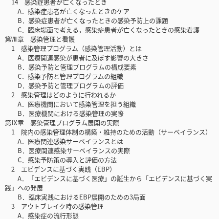
14 感染症患者が亡くなったとき
A．感染症患者が亡くなったときのケア
B．感染症患者が亡くなったときの感染予防上の課題
C．臨床場面で考える，感染症患者が亡くなったときの感染看護
第Ⅷ章 感染管理と看護
1 感染管理プログラム（感染管理活動）とは
A．医療関連感染が患者に及ぼす影響の大きさ
B．感染予防と管理プログラムの構成要素
C．感染予防と管理プログラムの組織
D．感染予防と管理プログラムの評価
2 感染管理はどのように行われるか
A．医療機関において感染管理を担う組織
B．医療機関における感染管理の実際
第Ⅸ章 感染管理プログラム展開の実際
1 院内の感染管理体制の構築・維持のための活動（サーベイランス）
A．医療関連感染サーベイランスとは
B．医療関連感染サーベイランスの実際
C．感染予防策の導入と評価の方法
2 エビデンスに基づく実践（EBP）
A．「エビデンスに基づく医療」の誕生から「エビデンスに基づく実
践」への発展
B．臨床実践におけるEBP展開のための3局面
3 アウトブレイク時の感染管理
A．感染症の流行形態