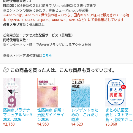
同時使用端末数
3
対応OS
iOS最新の２世代前まで / Android最新の２世代前まで
※コンテンツの使用にあたり、専用ビューアisho.jpが必要
※Androidは、Android２世代前の端末のうち、国内キャリア経由で販売されている端
末（Xperia、GALAXY、AQUOS、ARROWS、Nexusなど）にて動作確認しています
必要メモリ容量
48 MB以上
ご利用方法
アクセス型配信サービス（買切型）
同時使用端末数
1
※インターネット経由でのWEBブラウザによるアクセス参照
※導入・利用方法の詳細は
こちら
この商品を買った人は、こんな商品も買っています。
感染症プラチナ
性感染症 診断・
レジデントのた
まとめ抗菌薬
マニュアル Ver.9
治療ガイドライ
めの これだけ
表とリストで一
2025-2026
ン2026
輸液
覧・比較でき...
¥2,750
¥4,950
¥4,620
¥3,960