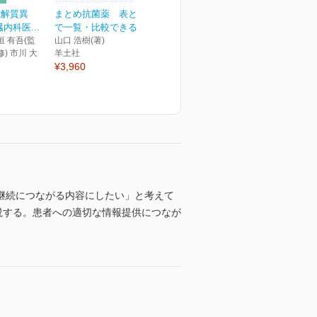
電解質異
まとめ抗菌薬 表とリスト
内科医...
で一覧・比較できる、特...
垣 有吾(監
山口 浩樹(著)
修) 市川 大
羊土社
¥3,960
継続につながる内容にしたい」と考えて
説する。患者への適切な情報提供につなが