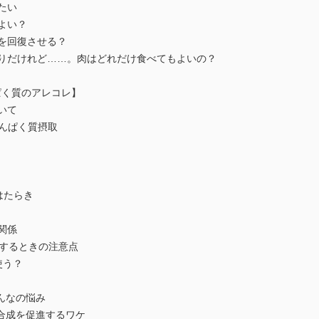
たい
よい？
を回復させる？
やりだけれど……。肉はどれだけ食べてもよいの？
ぱく質のアレコレ】
いて
たんぱく質摂取
はたらき
関係
用するときの注意点
使う？
んなの悩み
合成を促進するワケ