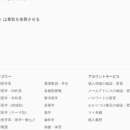
T）は食欲を改善させる
テゴリー
アカウントサービス
礎医学系
看護教員・学生
個人情報の確認・変更
床医学・内科系
各種医療職
メールアドレスの確認・変
床医学・外科系
東洋医学
パスワードの変更
床医学（領域別）
栄養学
かかりつけ書店の確認・変
床医学（テーマ別）
薬学
マイ本棚
会医学系・医学一般など
歯科学
購入履歴
礎看護
保健・体育