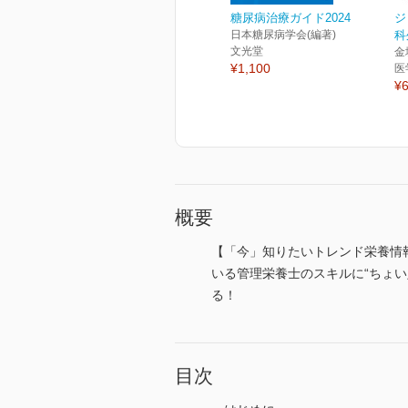
糖尿病治療ガイド2024
ジ
日本糖尿病学会(編著)
科
文光堂
金
¥1,100
医
¥6
概要
【「今」知りたいトレンド栄養情
いる管理栄養士のスキルに“ちょ
る！
目次