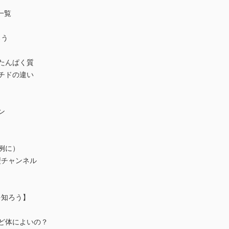
一覧
ろう
たんぱく質
チドの違い
ン
を例に）
型チャンネル
を知ろう】
ど体によいの？