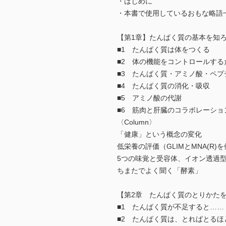
・はじめに
・本書で使用しているおもな略語
【第1章】たんぱく質の基本を知
■1 たんぱく質は体をつくる
■2 体の機能をコントロールする
■3 たんぱく質・アミノ酸・ペプ
■4 たんぱく質の消化・吸収
■5 アミノ酸の代謝
■6 筋肉と肝臓のコラボレーショ
〈Column〉
「健康」という概念の変化
低栄養の評価（GLIMとMNA(R)
5つの味覚と受容体、イオン透過
ちまたでよく聞く「酵素」
【第2章 たんぱく質のとりかた
■1 たんぱく質が不足すると……
■2 たんぱく質は、とればとるほ