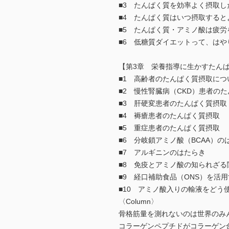
■3 たんぱく質を効率よく摂取し
■4 たんぱく質はいつ摂取すると
■5 たんぱく質・アミノ酸は疲労
■6 低糖質ダイエットって、は
【第3章 栄養指導に生かすたん
■1 高齢者のたんぱく質摂取につ
■2 慢性腎臓病（CKD）患者の
■3 肝硬変患者のたんぱく質摂取
■4 褥瘡患者のたんぱく質摂取
■5 重症患者のたんぱく質摂取
■6 分岐鎖アミノ酸（BCAA）の
■7 アルギニンのはたらき
■8 免疫とアミノ酸の知られざる
■9 経口補助食品（ONS）を活
■10 アミノ酸入りの輸液をどう
〈Column〉
骨格筋量を測れないのは世界のみ
コラーゲンペプチドがコラーゲン