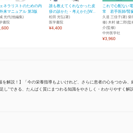
ェネラリストのための内
誰も教えてくれなかった皮
これで心配ない
外来マニュアル 第3版
疹の診かた・考えかた[W...
常 若手医師/腎臓
城 光代(他編集)
松田 光弘(著)
久道 三佳子(著) 柴
学書院
医学書院
修) 木村 健二郎(監
,600
¥4,400
介(監修)
中外医学社
¥3,960
報を解説！】「今の栄養指導もよいけれど、さらに患者の心をつかみ、
い足し”できる、たんぱく質にまつわる知識をやさしく・わかりやすく解