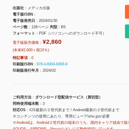
出版社
メディカ出版
電子版ISBN
電子版発売日
2024/01/30
ページ数
128ページ
判型
B5
フォーマット
PDF（パソコンへのダウンロード不可）
¥2,860
電子版販売価格：
(本体¥2,600＋税10％)
特記事項
0
印刷版ISBN
978-4-8404-8458-9
印刷版発行年月
2024/02
ご利用方法
ダウンロード型配信サービス（買切型）
同時使用端末数
3
対応OS
iOS最新の２世代前まで / Android最新の２世代前まで
※コンテンツの使用にあたり、専用ビューアisho.jpが必要
※Androidは、Android２世代前の端末のうち、国内キャリア経由で販
AQUOS、ARROWS、Nexusなど）にて動作確認しています