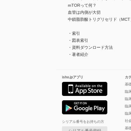
mTORって何？
血管は内側が大切
中鎖脂肪酸トリグリセリド（MC
・索引
・図表索引
・資料ダウンロード方法
・著者紹介
isho.jpアプリ
カ
基
臨
臨
臨
臨
社
シリアル番号をお持ちの方
基
シリアル番号登録