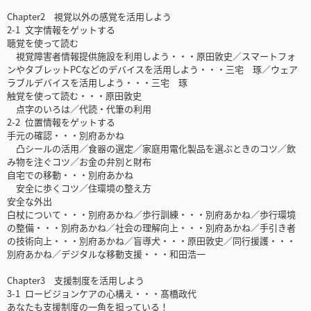
Chapter2 視覚以外の感覚を活用しよう
2-1 文字情報をゲットする
聴覚を使って読む
視覚障害者情報提供施設を利用しよう・・・原田敦史／スマートフォ
ンやタブレットPCなどのデバイスを活用しよう・・・三宅 琢／ウェア
ラブルデバイスを活用しよう・・・三宅 琢
触覚を使って読む・・・原田敦史
点字のいろは／代読・代筆の利用
2-2 位置情報をゲットする
手元の確認・・・別府あかね
凸シールの活用／食器の選定／家庭用電化製品を選ぶときのコツ／飲
み物を注ぐコツ／お金の弁別と財布
自宅での移動・・・別府あかね
安全に歩くコツ／住環境の整え方
安全な外出
白杖について・・・別府あかね／歩行訓練・・・別府あかね／歩行環境
の整備・・・別府あかね／社会の理解向上・・・別府あかね／手引き者
の技術向上・・・別府あかね／盲導犬・・・原田敦史／同行援護・・・
別府あかね／デジタルな移動支援・・・和田浩一
Chapter3 支援制度を活用しよう
3-1 ロービジョンケアの心構え・・・髙橋政代
あなたも支援制度の一角を担っている！