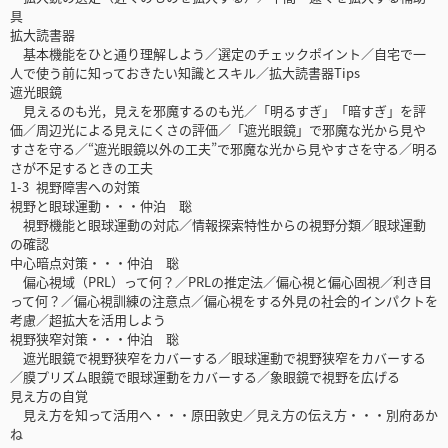
具
拡大読書器
基本機能をひと通り理解しよう／選定のチェックポイント／自宅で一
人で使う前に知っておきたい知識とスキル／拡大読書器Tips
遮光眼鏡
見えるのも光，見えを邪魔するのも光／「明るすぎ」「暗すぎ」を評
価／周辺光による見えにくさの評価／「遮光眼鏡」で邪魔な光から見や
すさを守る／“遮光眼鏡以外の工夫”で邪魔な光から見やすさを守る／明る
さが不足するときの工夫
1-3 視野障害への対策
視野と眼球運動・・・仲泊 聡
視野機能と眼球運動の対応／情報探索特性からの視野分類／眼球運動
の確認
中心暗点対策・・・仲泊 聡
偏心視域（PRL）って何？／PRLの推定法／偏心視と偏心固視／利き目
って何？／偏心視訓練の注意点／偏心視をする外見の社会的インパクトを
考慮／超拡大を活用しよう
視野狭窄対策・・・仲泊 聡
遮光眼鏡で視野狭窄をカバーする／眼球運動で視野狭窄をカバーする
／膜プリズム眼鏡で眼球運動をカバーする／象眼鏡で視野を広げる
見え方の自覚
見え方を知って活用へ・・・原田敦史／見え方の伝え方・・・別府あか
ね