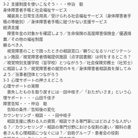
3-2 支援制度を使いこなそう・・・仲泊 聡
身体障害者手帳と社会福祉サービス
補装具と日常生活用具／受けられる社会福祉サービス（身体障害者手
帳の等級別）／身体障害者手帳に紐づかない支援サービス
経済支援
障害年金の対象かを確認しよう／生命保険の高度障害保険金／優遇措
置／その他の福祉制度
頼るべき人
視覚障害のことで困ったときの相談窓口／頼りになるリハビリテーシ
ョン施設／視覚障害者情報提供施設（点字図書館）は何をするところ？
／視覚特別支援学校（盲学校）とつながろう／社会保険労務士（社労士）
に相談しよう／視覚障害者の就労のキモ／身体障害者相談員を探してみ
よう／当事者団体とつながろう
3-3 心理サポートの押さえどころ
心理サポートの実際
喪失したものを取り戻すには…田中桂子／「おたがいさま」という心
理サポート・・・山田千佳子
障害告知・・・仲泊 聡
告知の条件／告知後の変化
カウンセリング・相談・・・田中桂子
相談支援に携わる人の資質／相談できる専門家にはどのような人がい
る？／カウンセリング・相談の専門分野における役割の違い／眼科の患
者さんを心理相談につなぐには？／自助グループ・患者会の役割