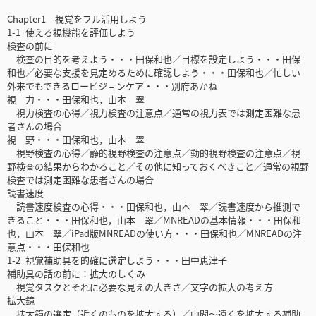
Chapter1 視覚をフル活用しよう
1-1 使える視機能を評価しよう
検査の前に
検査の目的を考えよう・・・田保和也／目標を設定しよう・・・田保
和也／必要な支援を見定めるために確認しよう・・・田保和也／忙しい
外来でもできるロービジョンケア・・・別府あかね
視 力・・・田保和也，山本 翠
視力検査の心得／視力検査の注意点／通常の視力表では測定困難な患
者さんの場合
視 野・・・田保和也，山本 翠
視野検査の心得／静的視野検査の注意点／動的視野検査の注意点／視
野検査の結果からわかること／その他に知っておくべきこと／通常の視野
検査では測定困難な患者さんの場合
読書速度
読書速度検査の心得・・・田保和也，山本 翠／読書速度から推測で
きること・・・田保和也，山本 翠／MNREADの基本情報・・・田保和
也，山本 翠／iPad版MNREADの使い方・・・田保和也／MNREADの注
意点・・・田保和也
1-2 視覚補助具を的確に選定しよう・・・田中恵津子
補助具の話の前に：拡大のしくみ
視覚タスクとそれに必要な見えの大きさ／文字の拡大の考え方
拡大鏡
拡大鏡の選定（近くのものを拡大する）／中間〜遠くを拡大する補助