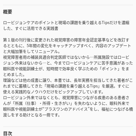
概要
ロービジョンケアのポイントと現場の課題を乗り越えるTipsだけを濃縮
した、すぐに活用できる実践書
第１版の刊行後に変更された視覚障害の障害年金認定基準などを改訂す
るとともに、5年間の変化をキャッチアップすべく、内容のアップデート
と大幅加筆をしてリニューアル。
視覚障害者用の補装具適合判定医師ではないから…所属施設ではロービ
ジョン外来はないから…と、今までロービジョンケアに苦手意識があった
眼科医や視能訓練士が、短時間で効率良く学ぶための「ポイント」をま
とめました。
理論などは他の成書に譲り、本書では、長年実務を担当してきた著者がこ
れまでに蓄積してきた「現場の課題を乗り越えるTips」を厳選。すぐに
使える実践的なノウハウだけをピックアップしています。
ロービジョン外来ではなくとも、視覚障害につながる疾患のある患者さ
んが「所属（仕事）・所得・生きがい」を失わないように、眼科外来で
眼科医や視能訓練士が“プラスワンのアドバイス”をし、福祉につなげる橋
渡しをする助けとなる一冊です。
目次