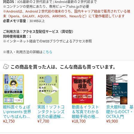
対応OS
iOS最新の２世代前まで / Android最新の２世代前まで
※コンテンツの使用にあたり、専用ビューアisho.jpが必要
※Androidは、Android２世代前の端末のうち、国内キャリア経由で販売されている端
末（Xperia、GALAXY、AQUOS、ARROWS、Nexusなど）にて動作確認しています
必要メモリ容量
30 MB以上
ご利用方法
アクセス型配信サービス（買切型）
同時使用端末数
1
※インターネット経由でのWEBブラウザによるアクセス参照
※導入・利用方法の詳細は
こちら
この商品を買った人は、こんな商品も買っています。
眼科医ぐちょぽ
実践！ソフトコ
動画＆イラスト
京大眼科版 基
いpresents 世界
ンタクトレンズ
＆写真でわかる
礎からのOCT・
でいちばんわ...
処方の最適解...
眼瞼手術の極...
OCTA入門
¥2,750
¥7,700
¥18,700
¥9,900