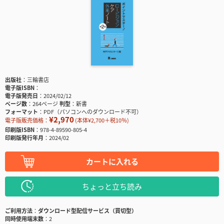
出版社
三輪書店
電子版ISBN
電子版発売日
2024/02/12
ページ数
264ページ
判型
新書
フォーマット
PDF（パソコンへのダウンロード不可）
¥2,970
電子版販売価格：
(本体¥2,700＋税10％)
印刷版ISBN
978-4-89590-805-4
印刷版発行年月
2024/02
カートに入れる
ちょっと立ち読み
ご利用方法
ダウンロード型配信サービス（買切型）
同時使用端末数
2