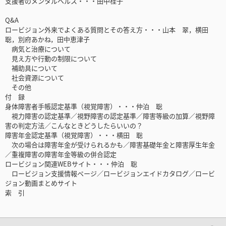
支援者のメンタルヘルス・・・田中桂子
Q&A
ロービジョン外来でよくある質問とその答え方・・・山本 翠，横田
聡，別府あかね，田中恵津子
病気と治療について
見え方や行動の制限について
補助具について
社会資源について
その他
付 録
身体障害者手帳認定基準（視覚障害）・・・仲泊 聡
視力障害の認定基準／視野障害の認定基準／障害等級の加算／視野障
害の判定方法／こんなときどうしたらいいの？
障害年金認定基準（視覚障害）・・・横田 聡
次の場合は障害年金が受けられるかも／障害基礎年金と障害厚生年金
／重複障害の障害年金等級の併合認定
ロービジョン関連WEBサイト・・・仲泊 聡
ロービジョン支援情報ページ／ロービジョンエイドカタログ／ロービ
ジョン動画まとめサイト
索 引