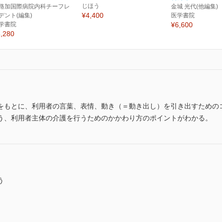
じほう
路加国際病院内科チーフレ
金城 光代(他編集)
¥4,400
デント(編集)
医学書院
学書院
¥6,600
,280
をもとに、利用者の言葉、表情、動き（＝動き出し）を引き出すための
う、利用者主体の介護を行うためのかかわり方のポイントがわかる。
う