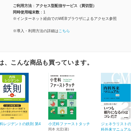
ご利用方法
アクセス型配信サービス（買切型）
同時使用端末数
1
※インターネット経由でのWEBブラウザによるアクセス参照
※導入・利用方法の詳細は
こちら
は、こんな商品も買っています。
科レジデントの鉄則 第4
小児科ファーストタッチ
ジェネラリスト
岡本 光宏(著)
科外来マニュアル