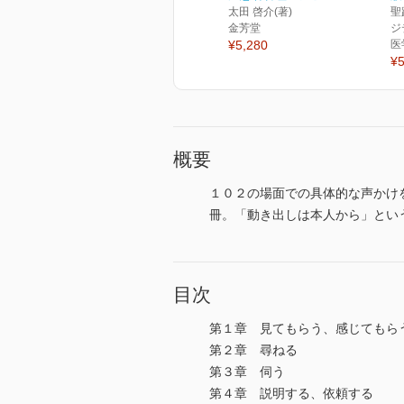
太田 啓介(著)
聖
金芳堂
ジ
¥5,280
医
¥5
概要
１０２の場面での具体的な声かけ
冊。「動き出しは本人から」とい
目次
第１章 見てもらう、感じてもら
第２章 尋ねる
第３章 伺う
第４章 説明する、依頼する