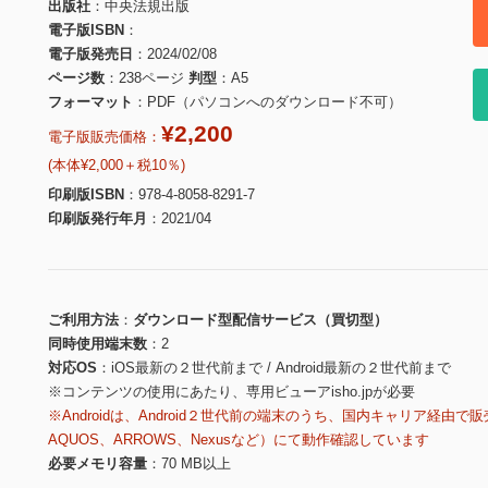
出版社
中央法規出版
電子版ISBN
電子版発売日
2024/02/08
ページ数
238ページ
判型
A5
フォーマット
PDF（パソコンへのダウンロード不可）
¥2,200
電子版販売価格：
(本体¥2,000＋税10％)
印刷版ISBN
978-4-8058-8291-7
印刷版発行年月
2021/04
ご利用方法
ダウンロード型配信サービス（買切型）
同時使用端末数
2
対応OS
iOS最新の２世代前まで / Android最新の２世代前まで
※コンテンツの使用にあたり、専用ビューアisho.jpが必要
※Androidは、Android２世代前の端末のうち、国内キャリア経由で販
AQUOS、ARROWS、Nexusなど）にて動作確認しています
必要メモリ容量
70 MB以上