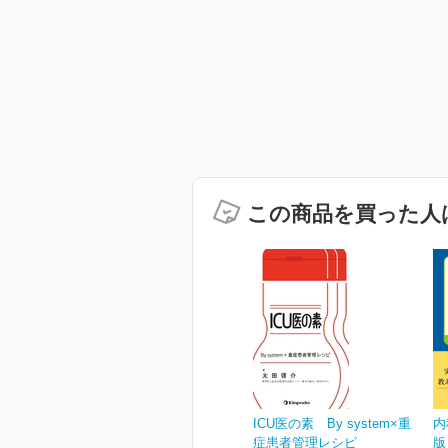
この商品を買った人
ICU医の素 By system×重
内
症患者管理レシピ
版