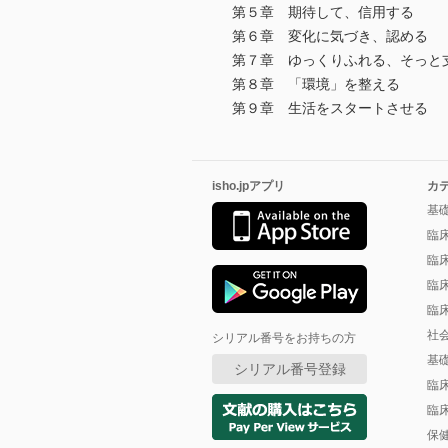
第５章 期待して、信用する
第６章 変化に気づき、認める
第７章 ゆっくりふれる、そっと
第８章 「環境」を整える
第９章 生活をスタートさせる
isho.jpアプリ
カ
基
臨
臨
臨
臨
社
シリアル番号をお持ちの方
基
シリアル番号登録
臨
臨
保