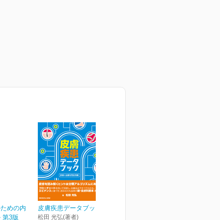
のための内
皮膚疾患データブック
 第3版
松田 光弘(著者)