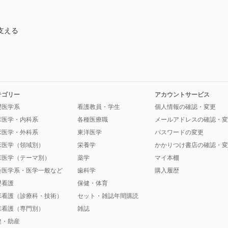
支える
テゴリー
アカウントサービス
礎医学系
看護教員・学生
個人情報の確認・変更
床医学・内科系
各種医療職
メールアドレスの確認・変
床医学・外科系
東洋医学
パスワードの変更
床医学（領域別）
栄養学
かかりつけ書店の確認・変
床医学（テーマ別）
薬学
マイ本棚
会医学系・医学一般など
歯科学
購入履歴
礎看護
保健・体育
床看護（診療科・技術）
セット・雑誌年間購読
床看護（専門別）
雑誌
健・助産