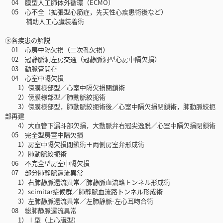
04 膜型人工肺体外循環（ECMO）
05 心不全（拡張型心筋症，先天性心疾患術後など）
補助人工心臓装着術
③各疾患の解説
01 心房中隔欠損（二次孔欠損）
02 冠静脈洞左房交通（冠静脈洞型心房中隔欠損）
03 動脈管開存
04 心室中隔欠損
1）傍膜様部型／心室中隔欠損閉鎖術
2）傍膜様部型／肺動脈絞扼術
3）傍膜様部型，肺動脈絞扼術後／心室中隔欠損閉鎖術，肺動脈絞扼
部再建
4）大血管下漏斗部欠損，大動脈弁右冠尖逸脱／心室中隔欠損閉鎖術
05 完全型房室中隔欠損
1）房室中隔欠損閉鎖術＋両側房室弁形成術
2）肺動脈絞扼術
06 不完全型房室中隔欠損
07 部分肺静脈還流異常
1）右肺静脈還流異常／肺静脈血流路トンネル形成術
2）scimitar症候群／肺静脈血流路トンネル形成術
3）左肺静脈還流異常／左肺静脈-左心耳吻合術
08 総肺静脈還流異常
1）Ⅰ型（上心臓型）