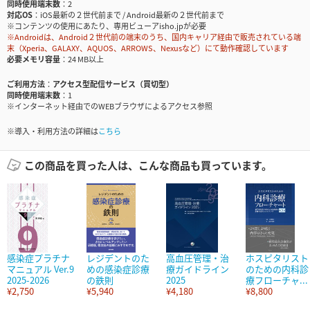
同時使用端末数
2
対応OS
iOS最新の２世代前まで / Android最新の２世代前まで
※コンテンツの使用にあたり、専用ビューアisho.jpが必要
※Androidは、Android２世代前の端末のうち、国内キャリア経由で販売されている端
末（Xperia、GALAXY、AQUOS、ARROWS、Nexusなど）にて動作確認しています
必要メモリ容量
24 MB以上
ご利用方法
アクセス型配信サービス（買切型）
同時使用端末数
1
※インターネット経由でのWEBブラウザによるアクセス参照
※導入・利用方法の詳細は
こちら
この商品を買った人は、こんな商品も買っています。
感染症プラチナ
レジデントのた
高血圧管理・治
ホスピタリスト
マニュアル Ver.9
めの感染症診療
療ガイドライン
のための内科診
2025-2026
の鉄則
2025
療フローチャ...
¥2,750
¥5,940
¥4,180
¥8,800