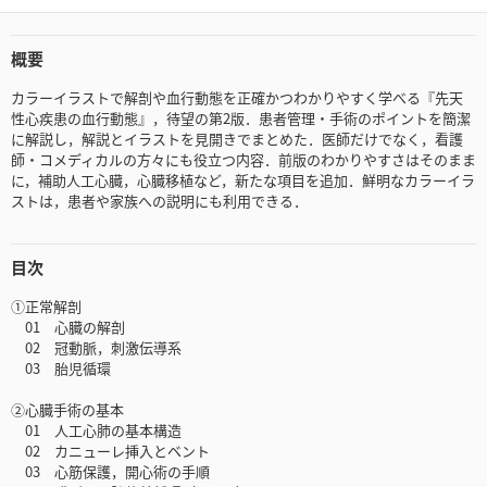
概要
カラーイラストで解剖や血行動態を正確かつわかりやすく学べる『先天
性心疾患の血行動態』，待望の第2版．患者管理・手術のポイントを簡潔
に解説し，解説とイラストを見開きでまとめた．医師だけでなく，看護
師・コメディカルの方々にも役立つ内容．前版のわかりやすさはそのまま
に，補助人工心臓，心臓移植など，新たな項目を追加．鮮明なカラーイラ
ストは，患者や家族への説明にも利用できる．
目次
①正常解剖
01 心臓の解剖
02 冠動脈，刺激伝導系
03 胎児循環
②心臓手術の基本
01 人工心肺の基本構造
02 カニューレ挿入とベント
03 心筋保護，開心術の手順