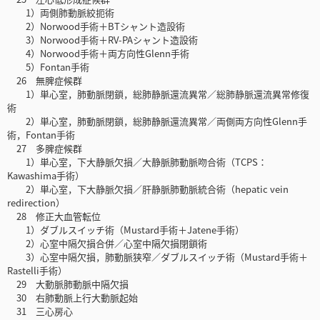
1）両側肺動脈絞扼術
2）Norwood手術＋BTシャント造設術
3）Norwood手術＋RV-PAシャント造設術
4）Norwood手術＋両方向性Glenn手術
5）Fontan手術
26 無脾症候群
1）単心室，肺動脈閉鎖，総肺静脈還流異常／総肺静脈還流異常修復
術
2）単心室，肺動脈閉鎖，総肺静脈還流異常／両側両方向性Glenn手
術，Fontan手術
27 多脾症候群
1）単心室，下大静脈欠損／大静脈肺動脈吻合術（TCPS：
Kawashima手術）
2）単心室，下大静脈欠損／肝静脈肺動脈統合術（hepatic vein
redirection）
28 修正大血管転位
1）ダブルスイッチ術（Mustard手術＋Jatene手術）
2）心室中隔欠損合併／心室中隔欠損閉鎖術
3）心室中隔欠損，肺動脈狭窄／ダブルスイッチ術（Mustard手術＋
Rastelli手術）
29 大動脈肺動脈中隔欠損
30 右肺動脈上行大動脈起始
31 三心房心