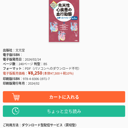
出版社
文光堂
電子版ISBN
電子版発売日
2024/02/14
ページ数
240ページ
判型
B5
フォーマット
PDF（パソコンへのダウンロード不可）
¥8,250
電子版販売価格：
(本体¥7,500＋税10％)
印刷版ISBN
978-4-8306-1971-7
印刷版発行年月
2024/02
カートに入れる
ちょっと立ち読み
ご利用方法
ダウンロード型配信サービス（買切型）