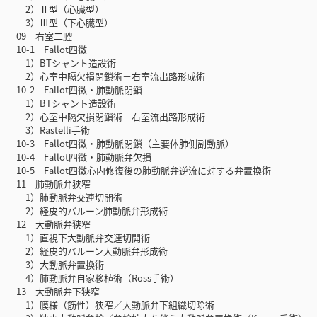
2）Ⅱ型（心臓型）
3）Ⅲ型（下心臓型）
09 右室二腔
10-1 Fallot四徴
1）BTシャント造設術
2）心室中隔欠損閉鎖術＋右室流出路形成術
10-2 Fallot四徴・肺動脈閉鎖
1）BTシャント造設術
2）心室中隔欠損閉鎖術＋右室流出路形成術
3）Rastelli手術
10-3 Fallot四徴・肺動脈閉鎖（主要体肺側副動脈）
10-4 Fallot四徴・肺動脈弁欠損
10-5 Fallot四徴心内修復後の肺動脈弁逆流に対する弁置換術
11 肺動脈弁狭窄
1）肺動脈弁交連切開術
2）経皮的バルーン肺動脈弁形成術
12 大動脈弁狭窄
1）直視下大動脈弁交連切開術
2）経皮的バルーン大動脈弁形成術
3）大動脈弁置換術
4）肺動脈弁自家移植術（Ross手術）
13 大動脈弁下狭窄
1）膜様（筋性）狭窄／大動脈弁下組織切除術