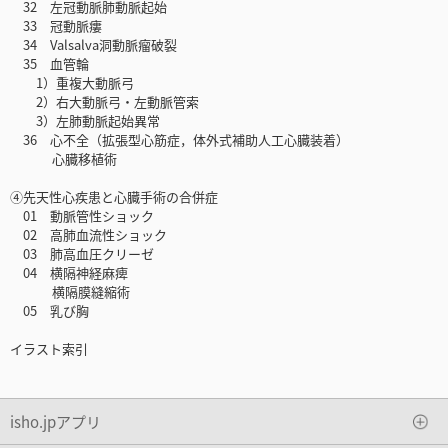
32 左冠動脈肺動脈起始
33 冠動脈瘻
34 Valsalva洞動脈瘤破裂
35 血管輪
1）重複大動脈弓
2）右大動脈弓・左動脈管索
3）左肺動脈起始異常
36 心不全（拡張型心筋症，体外式補助人工心臓装着）
心臓移植術
④先天性心疾患と心臓手術の合併症
01 動脈管性ショック
02 高肺血流性ショック
03 肺高血圧クリーゼ
04 横隔神経麻痺
横隔膜縫縮術
05 乳び胸
イラスト索引
isho.jpアプリ