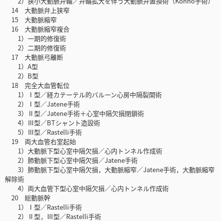
2）狭小大動脈弁輪／弁輪拡大を伴う大動脈弁置換術（Konno手術）
14 大動脈弁上狭窄
15 大動脈縮窄
16 大動脈縮窄複合
1）一期的修復術
2）二期的修復術
17 大動脈弓離断
1）A型
2）B型
18 完全大血管転位
1）Ⅰ型／経カテーテル的バルーン心房中隔裂開術
2）Ⅰ型／Jatene手術
3）Ⅱ型／Jatene手術＋心室中隔欠損閉鎖術
4）Ⅲ型／BTシャント造設術
5）Ⅲ型／Rastelli手術
19 両大血管右室起始
1）大動脈下型心室中隔欠損／心内トンネル作成術
2）肺動脈下型心室中隔欠損／Jatene手術
3）肺動脈下型心室中隔欠損，大動脈縮窄／Jatene手術，大動脈縮窄
解除術
4）両大血管下型心室中隔欠損／心内トンネル作成術
20 総動脈幹
1）Ⅰ型／Rastelli手術
2）Ⅱ型，Ⅲ型／Rastelli手術