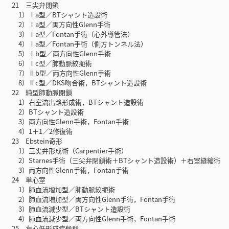
21 三尖弁閉鎖
1）Ⅰa型／BTシャント造設術
2）Ⅰa型／両方向性Glenn手術
3）Ⅰa型／Fontan手術（心外導管法）
4）Ⅰa型／Fontan手術（側方トンネル法）
5）Ⅰb型／両方向性Glenn手術
6）Ⅰc型／肺動脈絞扼術
7）Ⅱb型／両方向性Glenn手術
8）Ⅱc型／DKS吻合術，BTシャント造設術
22 純型肺動脈閉鎖
1）右室流出路形成術，BTシャント造設術
2）BTシャント造設術
3）両方向性Glenn手術，Fontan手術
4）1＋1／2修復術
23 Ebstein奇形
1）三尖弁形成術（Carpentier手術）
2）Starnes手術（三尖弁閉鎖術＋BTシャント造設術）＋右室縫縮術
3）両方向性Glenn手術，Fontan手術
24 単心室
1）肺血流増加型／肺動脈絞扼術
2）肺血流増加型／両方向性Glenn手術，Fontan手術
3）肺血流減少型／BTシャント造設術
4）肺血流減少型／両方向性Glenn手術，Fontan手術
25 左心低形成症候群