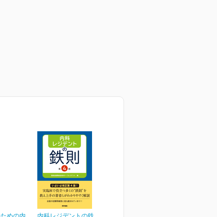
のための内
内科レジデントの鉄則 第4