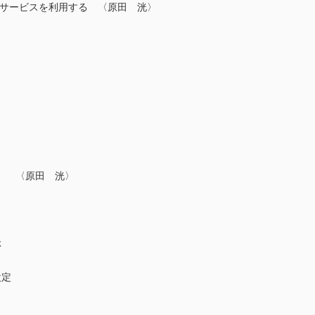
こしサービスを利用する 〈原田 洸〉
 〈原田 洸〉
ぶ
設定