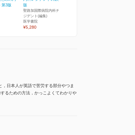
 第3版
版
聖路加国際病院内科チーフレ
ジデント(編集)
医学書院
¥5,280
と，日本人が英語で苦労する部分やつま
功するための方法，かっこよくてわかりや