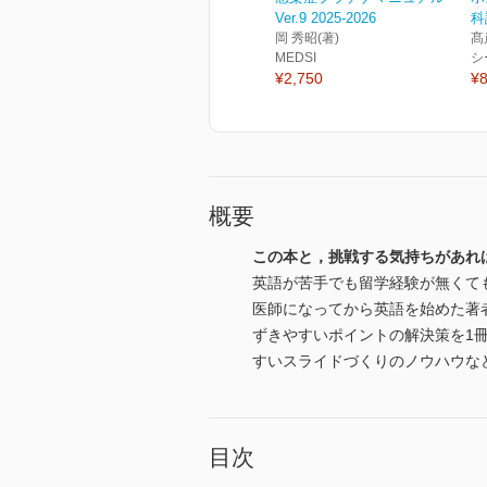
Ver.9 2025-2026
科
岡 秀昭(著)
髙
MEDSI
シ
¥2,750
¥8
概要
この本と，挑戦する気持ちがあれ
英語が苦手でも留学経験が無くて
医師になってから英語を始めた著
ずきやすいポイントの解決策を1
すいスライドづくりのノウハウな
目次