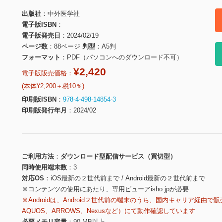
出版社
中外医学社
電子版ISBN
電子版発売日
2024/02/19
ページ数
88ページ
判型
A5判
フォーマット
PDF（パソコンへのダウンロード不可）
¥2,420
電子版販売価格：
(本体¥2,200＋税10％)
印刷版ISBN
978-4-498-14854-3
印刷版発行年月
2024/02
ご利用方法
ダウンロード型配信サービス（買切型）
同時使用端末数
3
対応OS
iOS最新の２世代前まで / Android最新の２世代前まで
※コンテンツの使用にあたり、専用ビューアisho.jpが必要
※Androidは、Android２世代前の端末のうち、国内キャリア経由で販
AQUOS、ARROWS、Nexusなど）にて動作確認しています
必要メモリ容量
90 MB以上