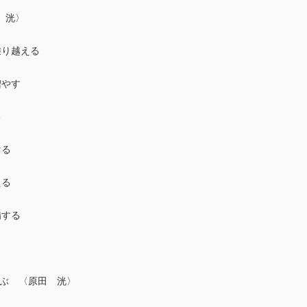
 洸〉
乗り越える
増やす
る
ける
える
備する
を学ぶ 〈原田 洸〉