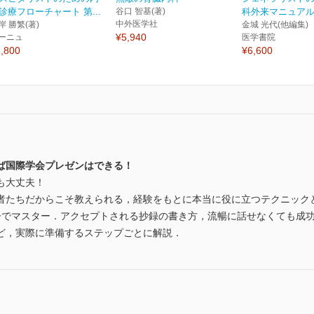
診療フローチャート 第...
谷口 智基(著)
科外来マニュアル
中外医学社
岸 勝繁(著)
金城 光代(他編集)
¥5,940
ーニュ
医学書院
,800
¥6,600
ば国際学会プレゼンはできる！
も大丈夫！
者たちだからこそ教えられる，経験をもとに本当に役に立つテクニック
冊でマスター．アクセプトされる抄録の書き方，流暢に話せなくても成
ど，実際に準備するステップごとに解説．