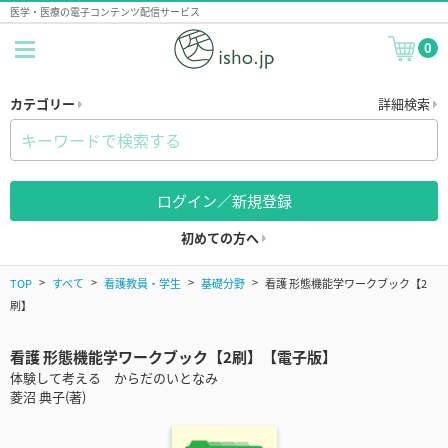
医学・医療の電子コンテンツ配信サービス
0
カテゴリー
詳細検索
ログイン／新規登録
初めての方へ
TOP
すべて
看護教員・学生
基礎分野
看護 形態機能学ワークブック【2
刷】
看護 形態機能学ワークブック【2刷】【電子版】
体験して考える からだのいとなみ
菱沼 典子(著)