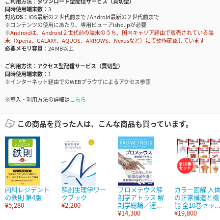
ご利用方法
ダウンロード型配信サービス（買切型）
同時使用端末数
3
対応OS
iOS最新の２世代前まで / Android最新の２世代前まで
※コンテンツの使用にあたり、専用ビューアisho.jpが必要
※Androidは、Android２世代前の端末のうち、国内キャリア経由で販売されている端
末（Xperia、GALAXY、AQUOS、ARROWS、Nexusなど）にて動作確認しています
必要メモリ容量
24 MB以上
ご利用方法
アクセス型配信サービス（買切型）
同時使用端末数
1
※インターネット経由でのWEBブラウザによるアクセス参照
※導入・利用方法の詳細は
こちら
この商品を買った人は、こんな商品も買っています。
内科レジデント
解剖生理学ワー
プロメテウス解
カラー図解 人
の鉄則 第4版
クブック
剖学アトラス 解
の正常構造と機
¥5,280
¥2,200
剖学総論／運...
能 全10巻セッ..
¥14,300
¥19,800