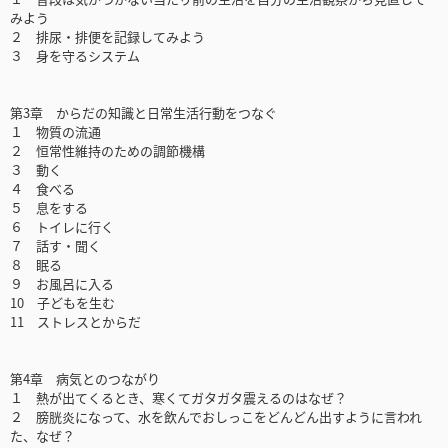
みよう
２ 排尿・排便を記録してみよう
３ 身を守るシステム
第3章 からだの知識と日常生活行動をつなぐ
１ 物質の流通
２ 恒常性維持のための調節機構
３ 動く
４ 食べる
５ 息をする
６ トイレに行く
７ 話す・聞く
８ 眠る
９ お風呂に入る
10 子どもを生む
11 ストレスとからだ
第4章 病気とのつながり
１ 熱が出てくるとき、寒くてガタガタ震えるのはなぜ？
２ 膀胱炎になって、水を飲んでおしっこをどんどん出すように言われ
た、なぜ？