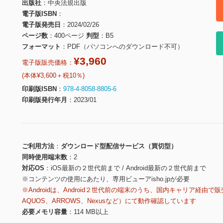
出版社
中央法規出版
電子版ISBN
電子版発売日
2024/02/26
ページ数
400ページ
判型
B5
フォーマット
PDF（パソコンへのダウンロード不可）
¥3,960
電子版販売価格：
(本体¥3,600＋税10％)
印刷版ISBN
978-4-8058-8805-6
印刷版発行年月
2023/01
ご利用方法
ダウンロード型配信サービス（買切型）
同時使用端末数
2
対応OS
iOS最新の２世代前まで / Android最新の２世代前まで
※コンテンツの使用にあたり、専用ビューアisho.jpが必要
※Androidは、Android２世代前の端末のうち、国内キャリア経由で販
AQUOS、ARROWS、Nexusなど）にて動作確認しています
必要メモリ容量
114 MB以上