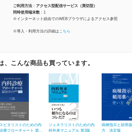
ご利用方法
アクセス型配信サービス（買切型）
同時使用端末数
1
※インターネット経由でのWEBブラウザによるアクセス参照
※導入・利用方法の詳細は
こちら
は、こんな商品も買っています。
スピタリストのための内
ジェネラリストのための内
病棟指示と頻用
診療フローチャート 第...
科外来マニュアル 第3版
方 決定版