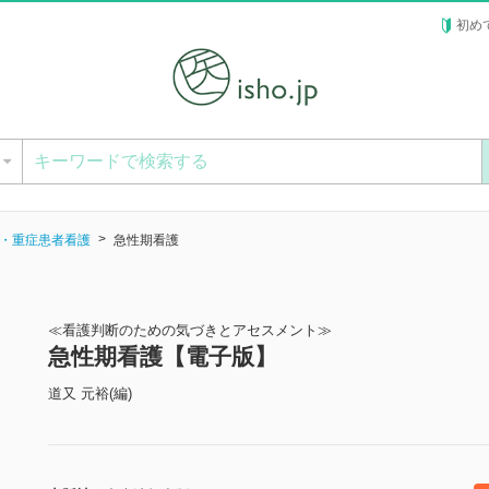
初め
ー
・重症患者看護
急性期看護
≪看護判断のための気づきとアセスメント≫
急性期看護【電子版】
道又 元裕(編)