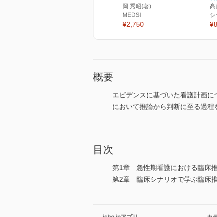
岡 秀昭(著)
髙
MEDSI
シ
¥2,750
¥8
概要
エビデンスに基づいた看護計画に
において推論から判断に至る過程
目次
第1章 急性期看護における臨床
第2章 臨床シナリオで学ぶ臨床推